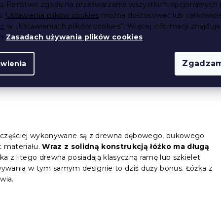
ją Państwo zgodę na przetwarzanie wszystkich opcjonalnych 
s.
Ustawienia plików cookies
można dostosować lub całkowici
ić
w „Ustawieniach plików cookies”. Więcej informacji znajduje
ch
Zasadach używania plików cookies
.
i pewnie i stabilnie na podłodze. Łóżka klasyczne składają
rpusu oraz stelaża, na którym kładzie się materac.
 designem i różnorodną kolorystyką
. Minusem może być
Zgadzam
awienia
a. Ale tym się nie martw. Wysuwany pojemnik można
 najczęściej wykonywane są z drewna dębowego, bukowego
t materiału.
Wraz z solidną konstrukcją łóżko ma długą
żka z litego drewna posiadają klasyczną ramę lub szkielet
owywania w tym samym designie to dziś duży bonus. Łóżka z
wia.