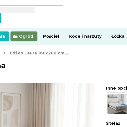
ia
Ogród
Pościel
Koce i narzuty
Łóżka
Łóżko Laura 160x200 cm, olcha
ha
Inne opcj
Stelaż