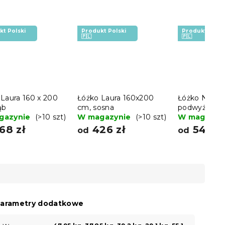
kt Polski
Produkt Polski
Produkt Polsk
🇵🇱
🇵🇱
Laura 160 x 200
Łóżko Laura 160x200
Łóżko Naom
ąb
cm, sosna
podwyższone
gazynie
(>10 szt)
W magazynie
(>10 szt)
cm, orzech
W magazyn
68 zł
426 zł
544 z
od
od
arametry dodatkowe