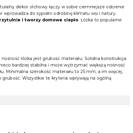
turalny dekor olchowy łączy w sobie ciemniejsze odcienie
wprowadza do sypialni odrobinę klimatu wsi i natury.
przytulnie i tworzy domowe ciepło
. Łóżka to popularne
śność łóżka jest grubość materiału. Solidna konstrukcja
e nieco bardziej stabilna i może wytrzymać większą nośność
u. Minimalna szerokość materiału to 25 mm, a im więcej,
ego grubość. Wszystkie te kryteria wpływają na ogólną