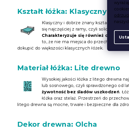
wyraża
cookie
Kształt łóżka: Klasyczny
odrzuc
naszy
Klasyczny i dobrze znany kształt łóżka sto
się najczęściej z ramy, czyli solidnego ko
Charakteryzuje się również ciekawym
Ust
to, że nie ma miejsca do przechowywani
dokupić do większości klasycznych łóżek.
Materiał łóżka: Lite drewno
Wysokiej jakości łóżka z litego drewna
lub sosnowego, czyli sprawdzonego od la
żywotność bez śladów uszkodzeń
. Łó
łóżka oraz stelaż. Przestrzeń do przech
litego drewna są mocne, trwałe i bezpieczne dla zdro
Dekor drewna: Olcha