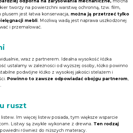
 bardziej odporna na zarysowania mechaniczne,
mocna
akier tworzy na powierzchni warstwę ochronną, tzw. film,
m plusem jest łatwa konserwacja,
można ją przetrzeć tylko
ielęgnacji mebli
. Możliwą wadą jest naprawa uszkodzonej
ować i przemalować.
ni
idualnie, wraz z partnerem. Idealna wysokość łóżka
gość ustalamy w zależności od wyższej osoby, łóżko powinno
tabilne podwójne łóżko z wysokiej jakości stelażem i
ści.
Powinno to zawsze odpowiadać obojgu partnerom
,
.
u ruszt
 listew. Im więcej listew posiada, tym większe wsparcie
com. Listwy są zwykle wykonane z drewna.
Ten rodzaj
dpowiedni również do niższych materacy.