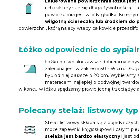
Lakierowana powierzchnia łóżka jest
i charakteryzuje się długą żywotnością. L
powierzchnia jest wtedy gładka. Kolejny
wilgotną ściereczką lub środkiem do p
powierzchni, którą należy wtedy całkowicie przeszlif
Łóżko odpowiednie do sypial
Łóżko do sypialni zawsze dobieramy indyw
zalecana jest w zakresie 50 - 65 cm. Dłu
być od niej dłuższe o 20 cm. Wybieramy s
materacem, najlepiej o podwójnej twardo
w końcu w łóżku spędzamy prawie jedną trzecią życia
Polecany stelaż: listwowy typ
Stelaż listwowy składa się z pojedynczych
może zapewnić kręgosłupowi i całym ple
stelaża jest bardzo elastyczny
i jest o