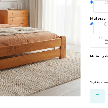
Materac
Ma
10
Możemy do
Wybierz wa