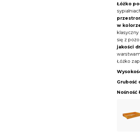
Łóżko po
sypialniac
przestro
w kolorz
klasyczny 
się z poz
jakości 
warstwami
Łóżko zap
Wysokość
Grubość 
Nośność ł