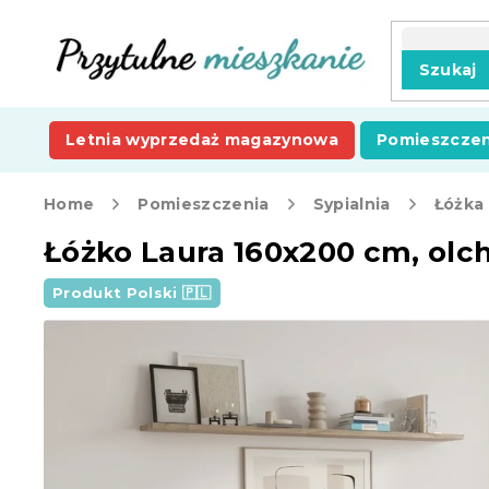
Przejść
do
treści
Szukaj
Letnia wyprzedaż magazynowa
Pomieszczen
Home
Pomieszczenia
Sypialnia
Łóżka
Łóżko Laura 160x200 cm, olc
Produkt Polski 🇵🇱