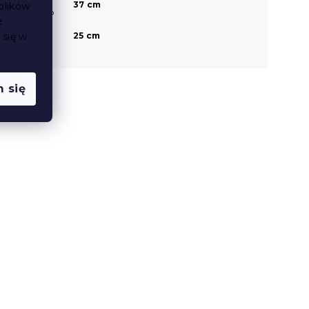
Wysokość
37 cm
plików
czoła u stóp
e
Wysokość
25 cm
 się w
stelaża od
podłogi
 się