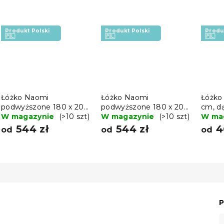
Produkt Polski
Produkt Polski
Produ
🇵🇱
🇵🇱
🇵🇱
Łóżko Naomi
Łóżko Naomi
Łóżko 
podwyższone 180 x 200
podwyższone 180 x 200
cm, d
cm, dąb
W magazynie
(>10 szt)
cm, olcha
W magazynie
(>10 szt)
W ma
544 zł
544 zł
4
od
od
od
P