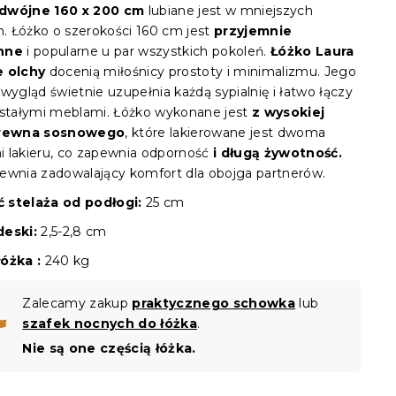
dwójne 160 x 200 cm
lubiane jest w mniejszych
h. Łóżko o szerokości 160 cm jest
przyjemnie
nne
i popularne u par wszystkich pokoleń.
Łóżko Laura
e olchy
docenią miłośnicy prostoty i minimalizmu. Jego
wygląd świetnie uzupełnia każdą sypialnię i łatwo łączy
ostałymi meblami. Łóżko wykonane jest
z wysokiej
drewna sosnowego
, które lakierowane jest dwoma
 lakieru, co zapewnia odporność
i długą żywotność.
ewnia zadowalający komfort dla obojga partnerów.
 stelaża od podłogi:
25 cm
deski:
2,5-2,8 cm
óżka :
240 kg
Zalecamy zakup
praktycznego schowka
lub
szafek nocnych do łóżka
.
Nie są one częścią łóżka.