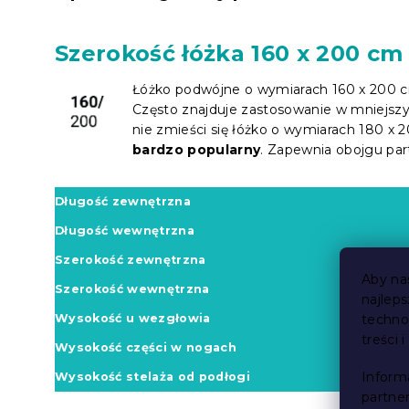
Szerokość łóżka 160 x 200 cm
Łóżko podwójne o wymiarach 160 x 200 c
Często znajduje zastosowanie w mniejszyc
nie zmieści się łóżko o wymiarach 180 x 
bardzo popularny
. Zapewnia obojgu par
Długość zewnętrzna
Długość wewnętrzna
Szerokość zewnętrzna
Aby na
Szerokość wewnętrzna
najlep
Wysokość u wezgłowia
techno
treści 
Wysokość części w nogach
Inform
Wysokość stelaża od podłogi
partne