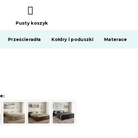
Pusty koszyk
KOSZYK
Prześcieradła
Kołdry i poduszki
Materace
e: