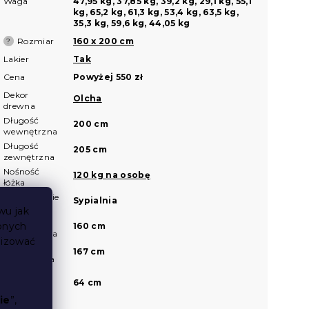
Waga
47,95 kg, 37,85 kg, 39,2 kg, 29,1 kg, 55,1
kg, 65,2 kg, 61,3 kg, 53,4 kg, 63,5 kg,
35,3 kg, 59,6 kg, 44,05 kg
Rozmiar
160 x 200 cm
?
Lakier
Tak
Cena
Powyżej 550 zł
Dekor
Olcha
drewna
Długość
200 cm
wewnętrzna
Długość
205 cm
zewnętrzna
Nośność
120 kg na osobę
łóżka
Odpowiednie
Sypialnia
do
wu jak
Szerokość
bnych
160 cm
wewnętrzna
lizować
Szerokość
167 cm
zewnętrzna
Wysokość
64 cm
czoła przy
głowie
ie
”,