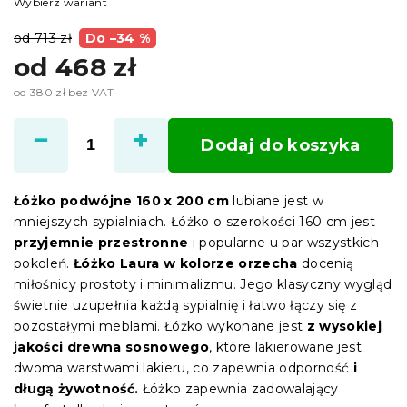
Wybierz wariant
od 713 zł
Do –34 %
od
468 zł
od
380 zł
bez VAT
Cena
jednostkowa:
Dodaj do koszyka
Łóżko podwójne 160 x 200 cm
lubiane jest w
mniejszych sypialniach. Łóżko o szerokości 160 cm jest
przyjemnie przestronne
i popularne u par wszystkich
pokoleń.
Łóżko Laura w kolorze orzecha
docenią
miłośnicy prostoty i minimalizmu. Jego klasyczny wygląd
świetnie uzupełnia każdą sypialnię i łatwo łączy się z
pozostałymi meblami. Łóżko wykonane jest
z wysokiej
jakości drewna sosnowego
, które lakierowane jest
dwoma warstwami lakieru, co zapewnia odporność
i
długą żywotność.
Łóżko zapewnia zadowalający