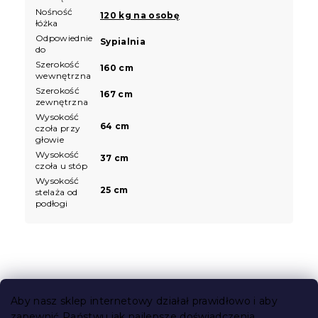
Nośność
120 kg na osobę
łóżka
Odpowiednie
Sypialnia
do
Szerokość
160 cm
wewnętrzna
Szerokość
167 cm
zewnętrzna
Wysokość
64 cm
czoła przy
głowie
Wysokość
37 cm
czoła u stóp
Wysokość
25 cm
stelaża od
podłogi
S
t
Aby nasz sklep internetowy działał prawidłowo i aby
o
zapewnić Państwu jak najlepsze doświadczenia