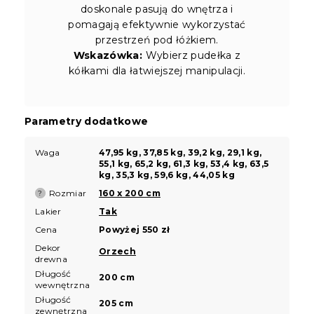
doskonale pasują do wnętrza i
pomagają efektywnie wykorzystać
przestrzeń pod łóżkiem.
Wskazówka:
Wybierz pudełka z
kółkami dla łatwiejszej manipulacji.
Parametry dodatkowe
Waga
47,95 kg, 37,85 kg, 39,2 kg, 29,1 kg,
55,1 kg, 65,2 kg, 61,3 kg, 53,4 kg, 63,5
kg, 35,3 kg, 59,6 kg, 44,05 kg
Rozmiar
160 x 200 cm
?
Lakier
Tak
Cena
Powyżej 550 zł
Dekor
Orzech
drewna
Długość
200 cm
wewnętrzna
Długość
205 cm
zewnętrzna