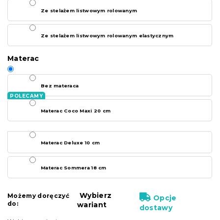
Ze stelażem listwowym rolowanym
Ze stelażem listwowym rolowanym elastycznym
Materac
Bez materaca
Materac Coco Maxi 20 cm
Materac Deluxe 10 cm
Materac Sommera 18 cm
Wybierz
Możemy doręczyć
Opcje
do:
wariant
dostawy