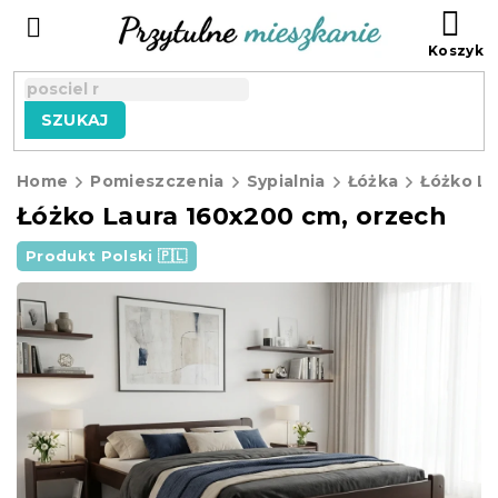
Przejść
KO
do
treści
SZUKAJ
Home
Pomieszczenia
Sypialnia
Łóżka
Łóżko Laura 160x200 cm, orzech
Produkt Polski 🇵🇱