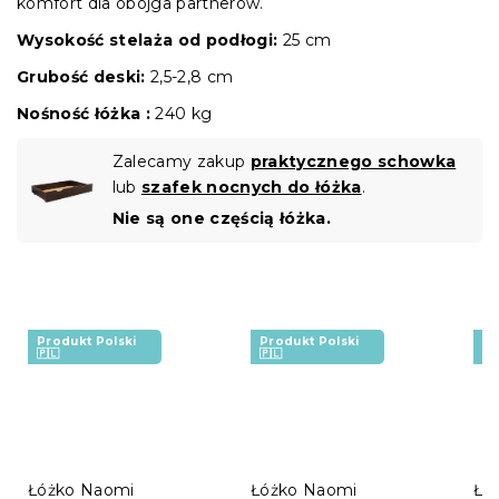
komfort dla obojga partnerów.
Wysokość stelaża od podłogi:
25 cm
Grubość deski:
2,5-2,8 cm
Nośność łóżka :
240 kg
Zalecamy zakup
praktycznego schowka
lub
szafek nocnych do łóżka
.
Nie są one częścią łóżka.
Produkt Polski
Produkt Polski
Pr
🇵🇱
🇵🇱
🇵
Łóżko Naomi
Łóżko Naomi
Łóż