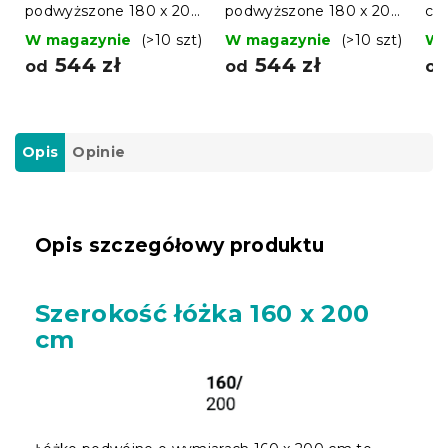
podwyższone 180 x 200
podwyższone 180 x 200
cm
cm, dąb
cm, olcha
W magazynie
(>10 szt)
W magazynie
(>10 szt)
W 
544 zł
544 zł
od
od
o
Opis
Opinie
Opis szczegółowy produktu
Szerokość łóżka 160 x 200
cm