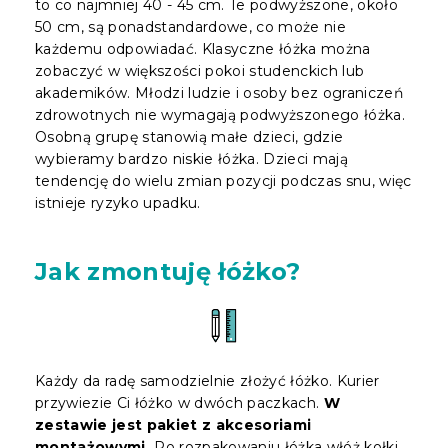
to co najmniej 40 - 45 cm. Te podwyższone, około
50 cm, są ponadstandardowe, co może nie
każdemu odpowiadać. Klasyczne łóżka można
zobaczyć w większości pokoi studenckich lub
akademików. Młodzi ludzie i osoby bez ograniczeń
zdrowotnych nie wymagają podwyższonego łóżka.
Osobną grupę stanowią małe dzieci, gdzie
wybieramy bardzo niskie łóżka. Dzieci mają
tendencję do wielu zmian pozycji podczas snu, więc
istnieje ryzyko upadku.
Jak zmontuję łóżko?
Każdy da radę samodzielnie złożyć łóżko. Kurier
przywiezie Ci łóżko w dwóch paczkach.
W
zestawie jest pakiet z akcesoriami
montażowymi.
Po rozpakowaniu łóżka włóż kołki