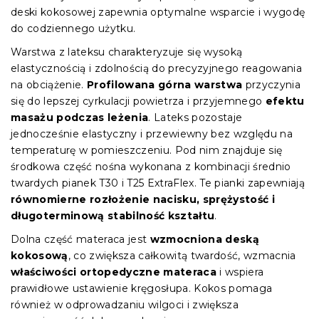
deski kokosowej zapewnia optymalne wsparcie i wygodę
do codziennego użytku.
Warstwa z lateksu charakteryzuje się wysoką
elastycznością i zdolnością do precyzyjnego reagowania
na obciążenie.
Profilowana górna warstwa
przyczynia
się do lepszej cyrkulacji powietrza i przyjemnego
efektu
masażu podczas leżenia
. Lateks pozostaje
jednocześnie elastyczny i przewiewny bez względu na
temperaturę w pomieszczeniu. Pod nim znajduje się
środkowa część nośna wykonana z kombinacji średnio
twardych pianek T30 i T25 ExtraFlex. Te pianki zapewniają
równomierne rozłożenie nacisku, sprężystość i
długoterminową stabilność kształtu
.
Dolna część materaca jest
wzmocniona deską
kokosową
, co zwiększa całkowitą twardość, wzmacnia
właściwości ortopedyczne materaca
i wspiera
prawidłowe ustawienie kręgosłupa. Kokos pomaga
również w odprowadzaniu wilgoci i zwiększa