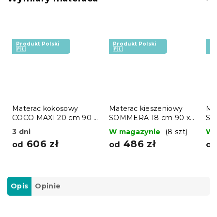
Produkt Polski
Produkt Polski
Pr
🇵🇱
🇵🇱
🇵
Materac kokosowy
Materac kieszeniowy
Ma
COCO MAXI 20 cm 90 x
SOMMERA 18 cm 90 x
SO
200 cm
200 cm
20
3 dni
W magazynie
(8 szt)
W 
606 zł
486 zł
od
od
o
Opis
Opinie