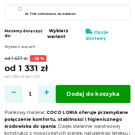
W TYM ochraniacz na materac
Wybierz
Możemy doręczyć
Opcje
do:
wariant
dostawy
Wybierz wariant
od 1 637 zł
–18 %
od
1 331 zł
od
1 082 zł
bez VAT
Cena
jednostkowa:
Dodaj do koszyka
Piankowy materac
COCO LORIA oferuje przemyślane
połączenie komfortu, stabilności i higienicznego
środowiska do spania
. Dzięki starannie warstwowej
konstrukcji z nowoczesnych pianek, naturalnego lateksu i