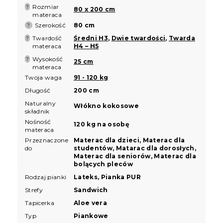
Rozmiar
?
80 x 200 cm
materaca
Szerokość
80 cm
?
Twardość
Średni H3
,
Dwie twardości
,
Twarda
?
materaca
H4 – H5
Wysokość
?
25 cm
materaca
Twoja waga
91 - 120 kg
Długość
200 cm
Naturalny
Włókno kokosowe
składnik
Nośność
120 kg na osobę
materaca
Przeznaczone
Materac dla dzieci, Materac dla
do
studentów, Matarac dla dorosłych,
Materac dla seniorów, Materac dla
bolących pleców
Rodzaj pianki
Lateks, Pianka PUR
Strefy
Sandwich
Tapicerka
Aloe vera
Typ
Piankowe