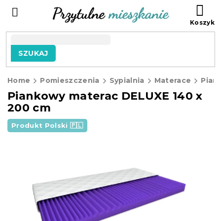
Przejść
KO
do
treści
SZUKAJ
Home
Pomieszczenia
Sypialnia
Materace
Piankowy materac DELUXE 140 x
200 cm
Produkt Polski 🇵🇱