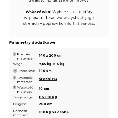
trwałość niż tańsze alternatywy.
Wskazówka:
Wybierz stelaż, który
wspiera materac we wszystkich jego
strefach – poprawi komfort i trwałość.
Parametry dodatkowe
Rozmiar
?
140 x 200 cm
materaca
Waga
7,65 kg, 8,4 kg
Szerokość
140 cm
?
Twardość
?
Średni H3
materaca
Wysokość
?
10 cm
materaca
Twoja waga
Do 100 kg
Długość
200 cm
Nośność
100 kg na osobę
materaca