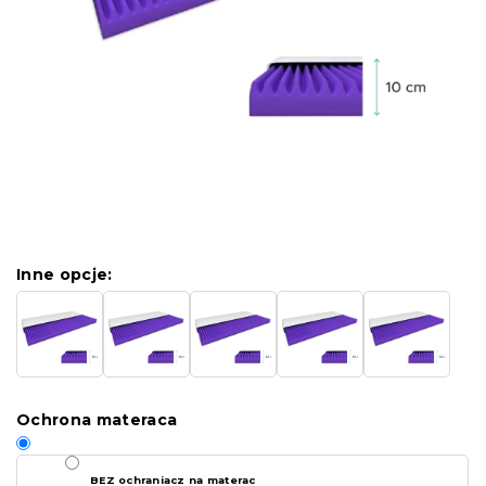
Inne opcje:
Ochrona materaca
BEZ ochraniacz na materac