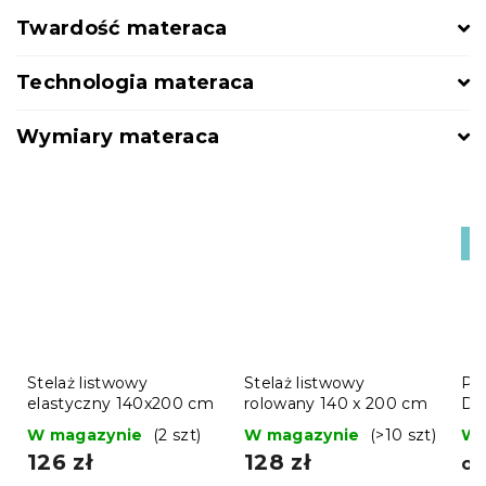
Twardość materaca
Technologia materaca
Wymiary materaca
Pr
🇵
Stelaż listwowy
Stelaż listwowy
Pi
elastyczny 140x200 cm
rolowany 140 x 200 cm
DE
W magazynie
(2 szt)
W magazynie
(>10 szt)
W 
126 zł
128 zł
o