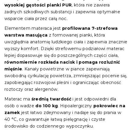
wysokiej gęstości pianki PUR
, która nie zawiera
żadnych szkodliwych substancji i zapewnia optymalne
wsparcie ciała przez całą noc.
Elementem materaca jest
profilowana 7-strefowa
warstwa masująca
z formowanej pianki, która
uwzględnia anatomię ludzkiego ciała i zapewnia znacznie
wyższy komfort. Dzięki strefowemu podziałowi materac
lepiej dopasowuje się do poszczególnych części ciała,
równomiernie rozkłada nacisk i pomaga rozluźnić
mięśnie
. Kanały powietrzne w piance zapewniają
swobodną cyrkulację powietrza, zmniejszając pocenie się,
zapobiegając rozwojowi pleśni i ograniczając obecność
roztoczy oraz alergenów.
Materac ma
średnią twardość
i jest odpowiedni dla
osób o wadze
do 100 kg
. Hipoalergiczny
pokrowiec na
zamek
jest łatwo zdejmowany i nadaje się do prania w
40 °C, co gwarantuje łatwą pielęgnację i czyste
środowisko do codziennego wypoczynku.