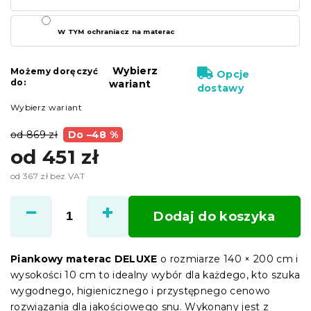
W TYM ochraniacz na materac
Wybierz
Możemy doręczyć
Opcje
do:
wariant
dostawy
Wybierz wariant
od 869 zł
Do –48 %
od
451 zł
od
367 zł
bez VAT
Cena
jednostkowa:
Dodaj do koszyka
Piankowy materac DELUXE
o rozmiarze 140 × 200 cm i
wysokości 10 cm to idealny wybór dla każdego, kto szuka
wygodnego, higienicznego i przystępnego cenowo
rozwiązania dla jakościowego snu. Wykonany jest z