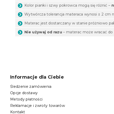
Kolor pianki i szwy pokrowca mogą się różnić –
n
Wytwórcza tolerancja materaca wynosi ± 2 cm n
Materac jest dostarczany w stanie próżniowo 
Nie używaj od razu
– materac może wracać do 
S
t
o
Informacje dla Ciebie
p
k
Śledzenie zamówienia
a
Opcje dostawy
Metody płatności
Reklamacje i zwroty towarów
Kontakt