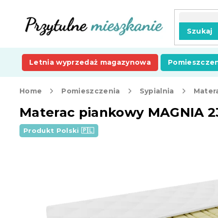
Przejść
do
treści
Szukaj
Letnia wyprzedaż magazynowa
Pomieszczen
Home
Pomieszczenia
Sypialnia
Mater
Materac piankowy MAGNIA 23
Produkt Polski 🇵🇱