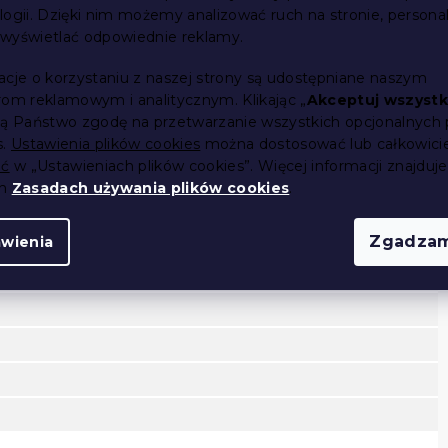
681 zł
300 zł
6
od
od
od
logii. Dzięki nim możemy analizować ruch na stronie, persona
i wyświetlać odpowiednie reklamy.
acje o korzystaniu z naszej strony są udostępniane naszym
rom reklamowym i analitycznym. Klikając „
Akceptuj wszystk
ją Państwo zgodę na przetwarzanie wszystkich opcjonalnych 
s.
Ustawienia plików cookies
można dostosować lub całkowici
P
ić
w „Ustawieniach plików cookies”. Więcej informacji znajduje
ch
Zasadach używania plików cookies
.
Zgadzam
awienia