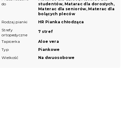
do
studentów, Matarac dla dorosłych,
Materac dla seniorów, Materac dla
bolących pleców
Rodzaj pianki
HR Pianka chłodząca
Strefy
7 stref
ortopedyczne
Tapicerka
Aloe vera
Typ
Piankowe
Wielkość
Na dwuosobowe