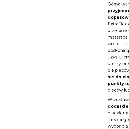
Górna wars
przyjemn
dopasowan
ExtraFlex 
przetarcio
materaca
zimna – za
doskonałą
uzyskujem
którzy pr
dla pleców
się do ci
punkty n
pleców lu
W zestawi
dodatkie
hipoalerg
można go 
wybór dla