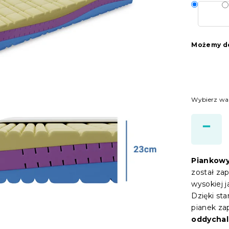
Możemy do
Wybierz wa
Piankowy
został za
wysokiej 
Dzięki st
pianek z
oddychal