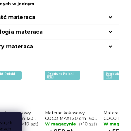
znych w jednym
.
ść materaca
logia materaca
y materaca
kt Polski
Produkt Polski
Produkt Polsk
🇵🇱
🇵🇱
ac kieszeniowy
Materac kokosowy
Materac kok
RA 18 cm 120 x
COCO MAXI 20 cm 160
COCO MAXI 
wu jak
cm
gazynie
(>10 szt)
x 200 cm
W magazynie
(>10 szt)
200 cm
W magazyn
bnych