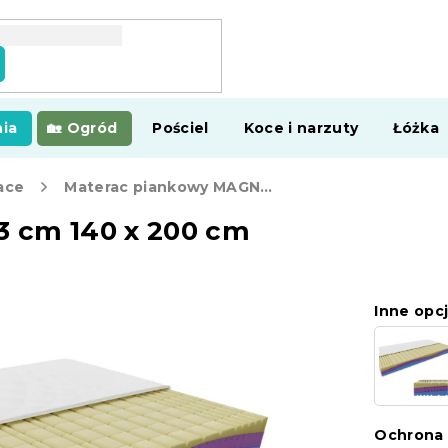
ia
Ogród
Pościel
Koce i narzuty
Łóżka
ace
Materac piankowy MAGNIA 23 cm 140 x 200 cm
 cm 140 x 200 cm
Inne opcj
Ochrona