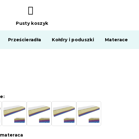
Pusty koszyk
KOSZYK
Prześcieradła
Kołdry i poduszki
Materace
e:
 materaca