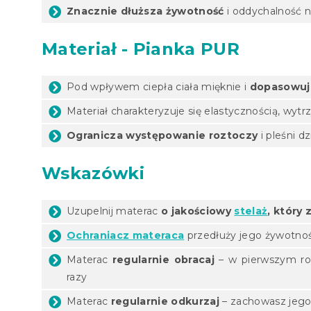
Znacznie dłuższa żywotność
i oddychalność n
Materiał - Pianka PUR
Pod wpływem ciepła ciała mięknie i
dopasowuje
Materiał charakteryzuje się elastycznością, wyt
Ogranicza występowanie roztoczy
i pleśni d
Wskazówki
Uzupelnij materac
o jakościowy
stelaż
, który
Ochraniacz materaca
przedłuży jego żywotno
Materac
regularnie obracaj
– w pierwszym rok
razy
Materac
regularnie odkurzaj
– zachowasz jego 