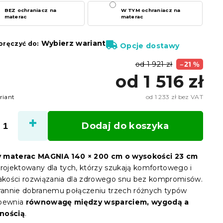
BEZ ochraniacz na
W TYM ochraniacz na
materac
materac
Wybierz wariant
ręczyć do:
Opcje dostawy
od 1 921 zł
–21 %
od
1 516 zł
riant
od
1 233 zł
bez VAT
Cena
jedno
Dodaj do koszyka
 materac MAGNIA 140 × 200 cm o wysokości 23 cm
projektowany dla tych, którzy szukają komfortowego i
jakości rozwiązania dla zdrowego snu bez kompromisów.
arannie dobranemu połączeniu trzech różnych typów
apewnia
równowagę między wsparciem, wygodą a
nością
.