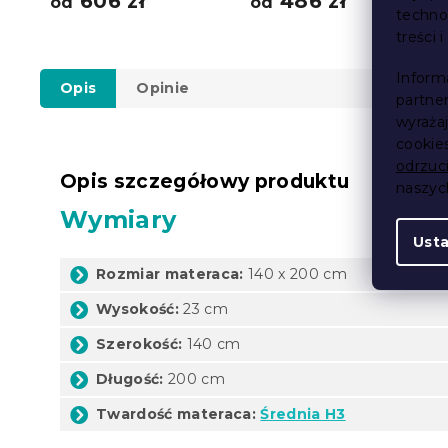
606 zł
486 zł
od
od
techno
treści 
Inform
Opis
Opinie
partne
wyraża
cookie
odrzuc
Opis szczegółowy produktu
naszy
Wymiary
Ust
Rozmiar materaca:
140 x 200 cm
Wysokość:
23 cm
Szerokość:
140 cm
Długość:
200 cm
Twardość materaca:
Średnia H3