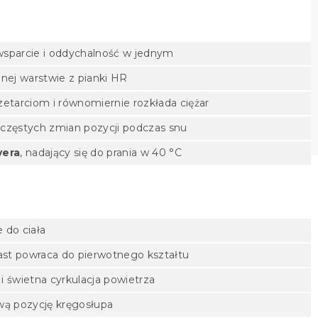
wsparcie i oddychalność w jednym
lnej warstwie z pianki HR
etarciom i równomiernie rozkłada ciężar
a częstych zmian pozycji podczas snu
vera
, nadający się do prania w 40 °C
 do ciała
ast powraca do pierwotnego kształtu
i świetna cyrkulacja powietrza
wą pozycję kręgosłupa