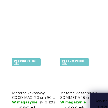
Produkt Polski
Produkt Polski
🇵🇱
🇵🇱
Materac kokosowy
Materac kieszeniowy
COCO MAXI 20 cm 90 x
SOMMERA 18 cm 90 x
Aby na
200 cm
W magazynie
(>10 szt)
200 cm
W magazynie
(8 szt)
najlep