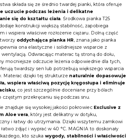
twa składa się ze średnio twardej pianki, która oferuje
e uczucie podczas leżenia i delikatne
ie się do kształtu ciała
. Środkowa pianka T25
dodaje konstrukcji większą stabilność, zapobiega
m i wspiera właściwe rozłożenie ciężaru. Dolną część
 tworzy
oddychająca pianka HR
, znana jako pianka
pewnia ona elastyczne i solidniejsze wsparcie z
 wentylacją. Odwracając materac tą stroną do dołu,
y mocniejsze odczucie leżenia odpowiednie dla tych,
eferują twardszy sen lub potrzebują większego wsparcia
. Materac dzięki tej strukturze
naturalnie dopasowuje
ała, wspiera właściwą pozycję kręgosłupa i eliminuje
acisku
, co jest szczególnie doceniane przy bólach
b częstym przekręcaniu się podczas snu.
e znajduje się wysokiej jakości pokrowiec
Exclusive z
m Aloe vera
, który jest delikatny w dotyku,
iczny i łatwy do utrzymania. Dzięki wszytemu zamkowi
łatwo zdjąć i wyprać w 40 °C. MAGNIA to doskonały
 każdego, kto szuka
wygody, stabilności i właściwości