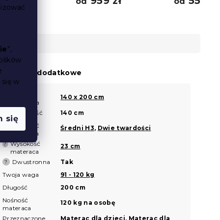
04 zł
959 zł
558 zł
od
od
lizować
ie
”,
plików
e
arametry dodatkowe
 się w
Rozmiar
?
140 x 200 cm
materaca
Szerokość
140 cm
?
 się
Twardość
?
Średni H3
,
Dwie twardości
materaca
Wysokość
?
23 cm
materaca
Dwustronna
Tak
?
Twoja waga
91 - 120 kg
Długość
200 cm
Nośność
120 kg na osobę
materaca
Przeznaczone
Materac dla dzieci, Materac dla