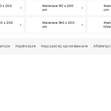
0 x 200
Materace 90 x 200
Mate
cm
cm
60 x 200
Materace 180 x 200
Mat
cm
łóż
ańsze
Najdroższe
Najczęściej sprzedawane
Alfabetyc