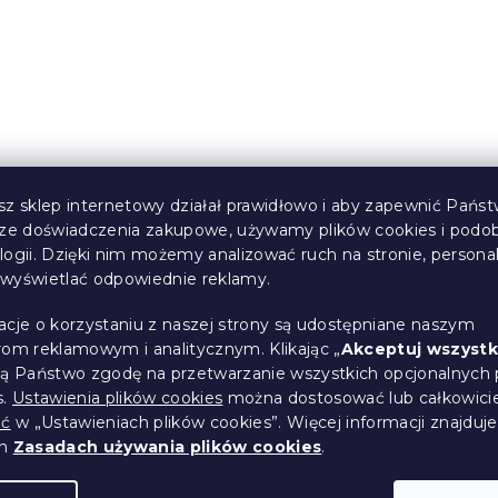
Produkt Polski
🇵🇱
sz sklep internetowy działał prawidłowo i aby zapewnić Państ
sze doświadczenia zakupowe, używamy plików cookies i podo
logii. Dzięki nim możemy analizować ruch na stronie, persona
i wyświetlać odpowiednie reklamy.
aterac DELUXE
Piankowy materac DEL
cm
80 x 200 cm
acje o korzystaniu z naszej strony są udostępniane naszym
(>10 szt)
W magazynie
(1 szt)
rom reklamowym i analitycznym. Klikając „
Akceptuj wszystk
ją Państwo zgodę na przetwarzanie wszystkich opcjonalnych 
274 zł
od
s.
Ustawienia plików cookies
można dostosować lub całkowici
ić
w „Ustawieniach plików cookies”. Więcej informacji znajduje
ch
Zasadach używania plików cookies
.
Produkt Polski
🇵🇱