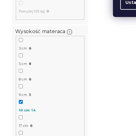
Ust
Powyżej 120 kg
0
Wysokość materaca
?
3 cm
6
Piankowy m
180 x 200 
5 cm
8
W magazynie
8 cm
6
752 zł
od
9 cm
3
10 cm
14
17 cm
6