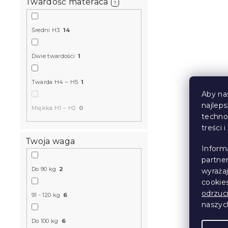
Twardość materaca
?
Produkt Polski
🇵🇱
Średni H3
14
Dwie twardości
1
Twarda H4 – H5
1
Aby na
najlep
Miękka H1 – H2
0
techno
treści 
Piankowy m
Twoja waga
180 x 200 
Inform
W magazynie
partne
Do 90 kg
2
wyraża
544 zł
od
cookie
odrzuc
91 - 120 kg
6
naszy
Produkt Polski
🇵🇱
Do 100 kg
6