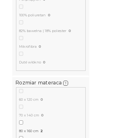
d
k
u
t
k
Piankowy m
100% poliuretan
0
ó
t
90 x 200 c
w
ó
W magazynie
82% bawełna | 18% poliester
0
w
300 zł
od
Mikrofibra
0
Produkt Polski
Duté włókno
0
🇵🇱
Rozmiar materaca
?
60 x 120 cm
0
70 x 140 cm
0
Materac pi
80 x 160 cm
2
120 x 200 