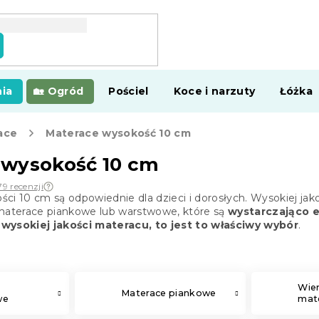
ia
Ogród
Pościel
Koce i narzuty
Łóżka
ace
Materace wysokość 10 cm
 wysokość 10 cm
79 recenzji
ci 10 cm są odpowiednie dla dzieci i dorosłych. Wysokiej ja
 materace piankowe lub warstwowe, które są
wystarczająco 
wysokiej jakości materacu, to jest to właściwy wybór
.
Wie
Materace piankowe
we
mate