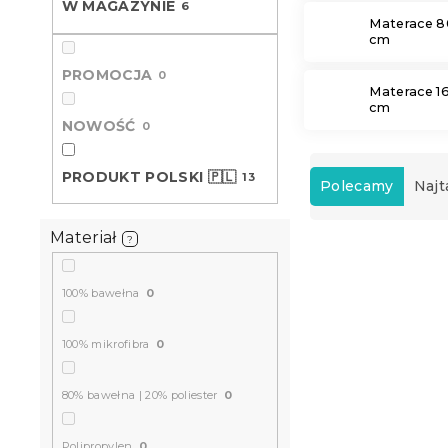
W MAGAZYNIE
6
Materace 8
cm
PROMOCJA
0
Materace 1
cm
NOWOŚĆ
0
S
PRODUKT POLSKI 🇵🇱
13
o
Polecamy
Najt
r
t
Materiał
?
L
o
i
w
Produkt Polski
s
a
🇵🇱
100% bawełna
0
t
n
a
i
100% mikrofibra
0
p
e
r
p
80% bawełna | 20% poliester
0
o
r
d
o
u
Polipropylen
0