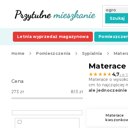
Przejść
do
treści
Szukaj
Letnia wyprzedaż magazynowa
Pomieszczen
Home
Pomieszczenia
Sypialnia
Mater
P
Materace
a
★★★★★
★★★★★
4,7
z 8 1
s
Materace o wysokoś
Cena
e
cm to najczęściej
k
ale jednocześnie 
273
zł
813
zł
b
o
c
z
Materace
kieszonko
n
y