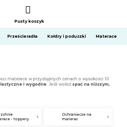
Pusty koszyk
KOSZYK
Prześcieradła
Kołdry i poduszki
Materace
kości materace w przystępnych cenach o wysokości 10
elastyczne i wygodne
. Jeśli wolisz
spać na niższym,
rzchnie
Ochraniacze na
race - toppery
materac