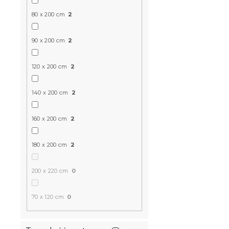
14 dni
80 x 200 cm
2
518 zł
od
90 x 200 cm
2
Produkt Polski
120 x 200 cm
2
🇵🇱
140 x 200 cm
2
160 x 200 cm
2
180 x 200 cm
2
200 x 220 cm
0
Piankowy m
120 x 200 
70 x 120 cm
0
3 dni
369 zł
od