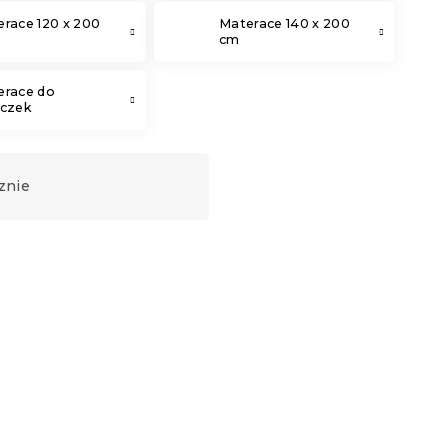
race 120 x 200
Materace 140 x 200
cm
erace do
eczek
znie
Produkt Polski
🇵🇱