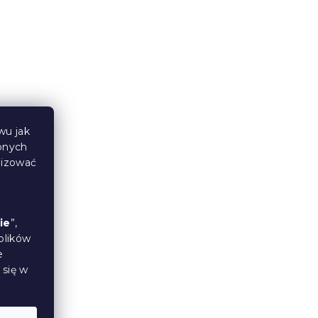
Produkt Polski
🇵🇱
wu jak
bnych
lizować
UXE
Piankowy materac Economy
160 x 200 cm
W magazynie
(2 szt)
ie
”,
plików
681 zł
od
e
 się w