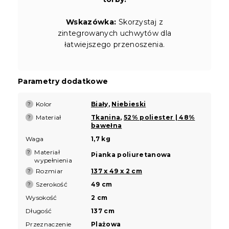
Wskazówka:
Skorzystaj z
zintegrowanych uchwytów dla
łatwiejszego przenoszenia.
Parametry dodatkowe
Kolor
Biały
,
Niebieski
?
Materiał
Tkanina
,
52% poliester | 48%
?
bawełna
Waga
1,7 kg
Materiał
?
Pianka poliuretanowa
wypełnienia
Rozmiar
137 x 49 x 2 cm
?
Szerokość
49 cm
?
Wysokość
2 cm
Długość
137 cm
Przeznaczenie
Plażowa