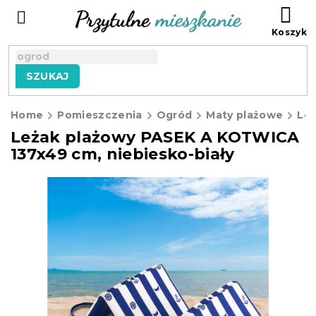
Przejść
KO
do
treści
SZUKAJ
Home
Pomieszczenia
Ogród
Maty plażowe
Leżak plażowy PASEK A KOTWICA
137x49 cm, niebiesko-biały