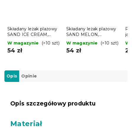
Składany leżak plażowy
Składany leżak plażowy
Prz
SAND ICE CREAM,
SAND MELON,
ja
kolorowy
kolorowe
W magazynie
(>10 szt)
W magazynie
(>10 szt)
W 
54 zł
54 zł
20
Opis
Opinie
Opis szczegółowy produktu
Materiał