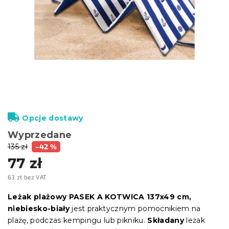
Opcje dostawy
Wyprzedane
135 zł
–42 %
77 zł
63 zł bez VAT
Cena
jednostkowa:
Leżak plażowy PASEK A KOTWICA 137x49 cm,
niebiesko-biały
jest praktycznym pomocnikiem na
plażę, podczas kempingu lub pikniku.
Składany
leżak