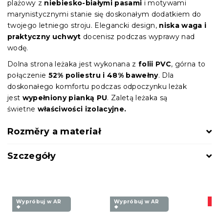
plażowy z
niebiesko-białymi pasami
i motywami
marynistycznymi stanie się doskonałym dodatkiem do
twojego letniego stroju. Elegancki design,
niska waga i
praktyczny uchwyt
docenisz podczas wyprawy nad
wodę.
Dolna strona leżaka jest wykonana z
folii PVC
, górna to
połączenie
52% poliestru i 48% bawełny
. Dla
doskonałego komfortu podczas odpoczynku leżak
jest
wypełniony pianką PU
. Zaletą leżaka są
świetne
właściwości izolacyjne.
Rozměry a materiał
Szczegóły
Wypróbuj w AR
Wypróbuj w AR
Pr
❖
❖