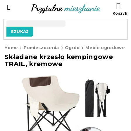
Przejść
KO
do
treści
SZUKAJ
Home
Pomieszczenia
Ogród
Meble ogrodowe
Składane krzesło kempingowe
TRAIL, kremowe