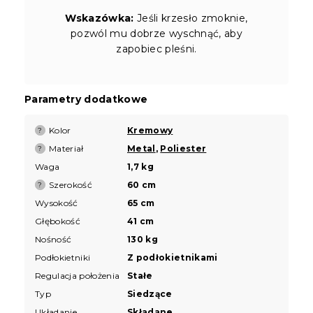
Wskazówka:
Jeśli krzesło zmoknie,
pozwól mu dobrze wyschnąć, aby
zapobiec pleśni.
Parametry dodatkowe
Kolor
Kremowy
?
Materiał
Metal
,
Poliester
?
Waga
1,7 kg
Szerokość
60 cm
?
Wysokość
65 cm
Głębokość
41 cm
Nośność
130 kg
Podłokietniki
Z podłokietnikami
Regulacja położenia
Stałe
Typ
Siedzące
Układanie
Składane