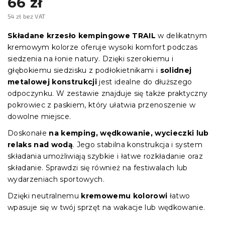
66 zł
54 zł bez VAT
Cena
jednostkowa:
Składane krzesło kempingowe TRAIL
w delikatnym
kremowym kolorze oferuje wysoki komfort podczas
siedzenia na łonie natury. Dzięki szerokiemu i
głębokiemu siedzisku z podłokietnikami i
solidnej
metalowej konstrukcji
jest idealne do dłuższego
odpoczynku. W zestawie znajduje się także praktyczny
pokrowiec z paskiem, który ułatwia przenoszenie w
dowolne miejsce.
Doskonałe
na kemping, wędkowanie, wycieczki lub
relaks nad wodą
. Jego stabilna konstrukcja i system
składania umożliwiają szybkie i łatwe rozkładanie oraz
składanie. Sprawdzi się również na festiwalach lub
wydarzeniach sportowych.
Dzięki neutralnemu
kremowemu kolorowi
łatwo
wpasuje się w twój sprzęt na wakacje lub wędkowanie.