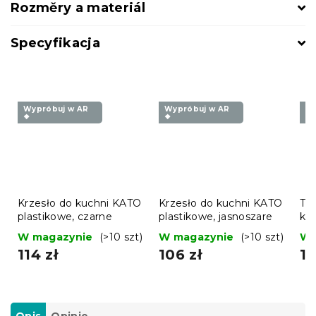
Rozměry a materiál
Specyfikacja
Wypróbuj w AR
Wypróbuj w AR
Wy
❖
❖
❖
Krzesło do kuchni KATO
Krzesło do kuchni KATO
Tu
plastikowe, czarne
plastikowe, jasnoszare
kr
cz
W magazynie
(>10 szt)
W magazynie
(>10 szt)
W 
114 zł
106 zł
16
Opis
Opinie