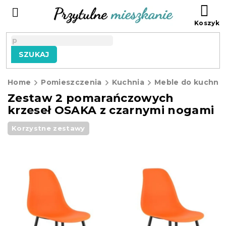
Przejść
KO
do
treści
SZUKAJ
Home
Pomieszczenia
Kuchnia
Meble do kuchni
Zestaw 2 pomarańczowych
krzeseł OSAKA z czarnymi nogami
Korzystne zestawy