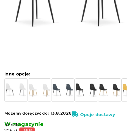
Inne opcje:
13.8.2026
Możemy doręczyć do:
Opcje dostawy
W magazynie
(3 szt)
205 zł
–16 %