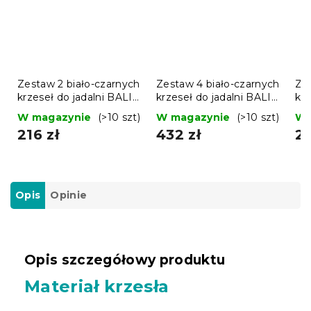
Zestaw 2 biało-czarnych
Zestaw 4 biało-czarnych
Ze
krzeseł do jadalni BALI
krzeseł do jadalni BALI
krz
MARK
MARK
M
W magazynie
(>10 szt)
W magazynie
(>10 szt)
W 
216 zł
432 zł
21
Opis
Opinie
Opis szczegółowy produktu
Materiał krzesła