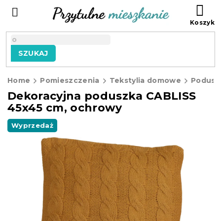
Przejść
KO
do
treści
SZUKAJ
Home
Pomieszczenia
Tekstylia domowe
Podusz
Dekoracyjna poduszka CABLISS
45x45 cm, ochrowy
Wyprzedaż