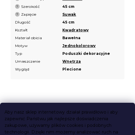
Szerokość
45 cm
?
Zapięcie
Suwak
?
Długość
45 cm
Kształt
Kwadratowy
Materiał obicia
Bawełna
Motyw
Jednokolorowy
Typ
Poduszki dekoracyjne
Umieszczenie
Wnętrza
Wygląd
Plecione
S
t
Aby nasz sklep internetowy działał prawidłowo i aby
o
zapewnić Państwu jak najlepsze doświadczenia
Informacje dla Ciebie
p
zakupowe, używamy plików cookies i podobnych
k
technologii. Dzięki nim możemy analizować ruch na
Śledzenie zamówienia