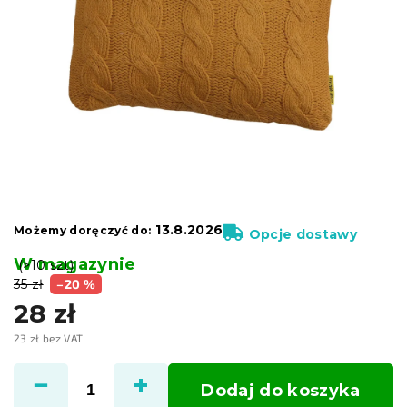
13.8.2026
Możemy doręczyć do:
Opcje dostawy
W magazynie
(>10 szt)
35 zł
–20 %
28 zł
23 zł bez VAT
Cena
jednostkowa:
Dodaj do koszyka