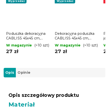
Wyprzedaż
Wyprzedaż
Pr
Poduszka dekoracyjna
Dekoracyjna poduszka
Prz
CABLISS 45x45 cm,
CABLISS 45x45 cm,
ja
różowa
szara
W magazynie
(>10 szt)
W magazynie
(>10 szt)
W 
27 zł
27 zł
20
Opis
Opinie
Opis szczegółowy produktu
Materiał