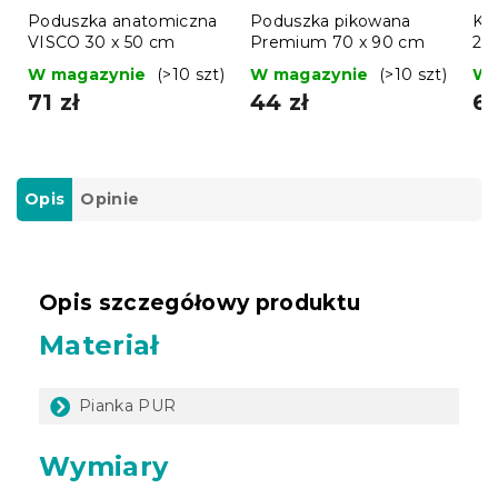
Poduszka anatomiczna
Poduszka pikowana
Koł
VISCO 30 x 50 cm
Premium 70 x 90 cm
20
W magazynie
(>10 szt)
W magazynie
(>10 szt)
W 
71 zł
44 zł
61
Opis
Opinie
Opis szczegółowy produktu
Materiał
Pianka PUR
Wymiary