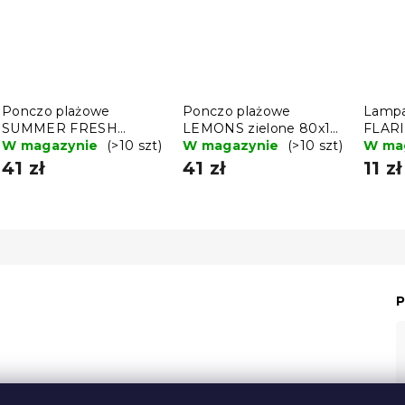
Ponczo plażowe
Ponczo plażowe
Lampa
SUMMER FRESH
LEMONS zielone 80x145
FLARI
niebiesko-żółte 80x145
W magazynie
(>10 szt)
cm
W magazynie
(>10 szt)
płomi
W ma
cm
41 zł
41 zł
11 zł
P