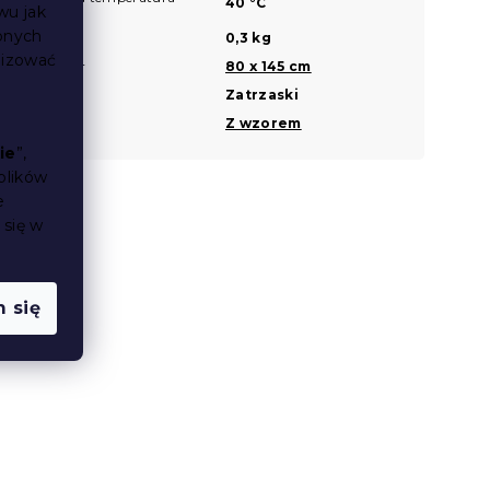
40 °C
wu jak
prania
bnych
Waga
0,3 kg
lizować
Rozmiar
80 x 145 cm
?
Zapięcie
Zatrzaski
?
Wzór
Z wzorem
ie
”,
plików
e
 się w
 się