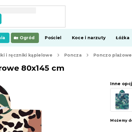
ia
Ogród
Pościel
Koce i narzuty
Łóżka
ki i ręczniki kąpielowe
Poncza
rowe 80x145 cm
Inne opcj
Możemy do