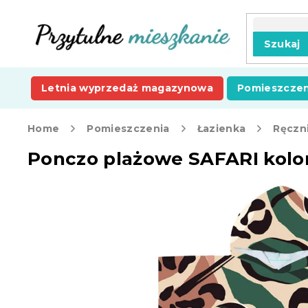
Przejść
do
treści
Szukaj
Letnia wyprzedaż magazynowa
Pomieszczen
Home
Pomieszczenia
Łazienka
Ręczni
Ponczo plażowe SAFARI kolo