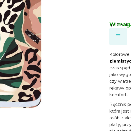
W maga
(>10 szt)
Kolorowe
ziemisty
czas spęd
jako wygo
czy wiatr
rękawy op
komfort.
Ręcznik p
która jest
osób z ale
plaży, prz