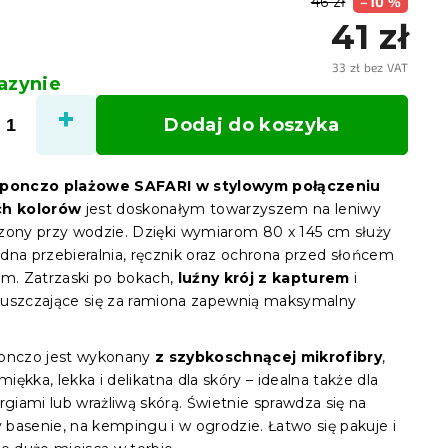
46 zł
–10 %
41 zł
33 zł bez VAT
zynie
Cena
jedno
Dodaj do koszyka
ponczo plażowe SAFARI
w stylowym połączeniu
ch kolorów
jest doskonałym towarzyszem na leniwy
zony przy wodzie. Dzięki wymiarom 80 x 145 cm służy
dna przebieralnia, ręcznik oraz ochrona przed słońcem
em. Zatrzaski po bokach,
luźny krój z kapturem
i
uszczające się za ramiona zapewnią maksymalny
onczo jest wykonany
z szybkoschnącej mikrofibry
,
 miękka, lekka i delikatna dla skóry – idealna także dla
rgiami lub wrażliwą skórą. Świetnie sprawdza się na
y basenie, na kempingu i w ogrodzie. Łatwo się pakuje i