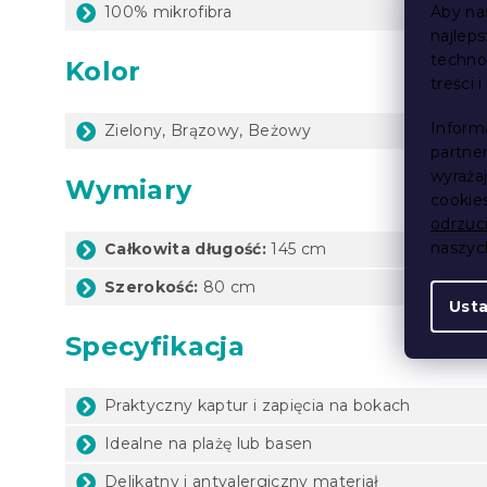
100% mikrofibra
Aby na
najlep
techno
Kolor
treści 
Inform
Zielony, Brązowy, Beżowy
partne
wyraża
Wymiary
cookie
odrzuc
naszy
Całkowita długość:
145 cm
Szerokość:
80 cm
Ust
Specyfikacja
Praktyczny kaptur i zapięcia na bokach
Idealne na plażę lub basen
Delikatny i antyalergiczny materiał