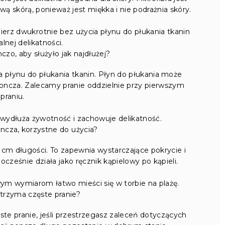
iwą skórą, ponieważ jest miękka i nie podrażnia skóry.
rz dwukrotnie bez użycia płynu do płukania tkanin
lnej delikatności.
zo, aby służyło jak najdłużej?
a płynu do płukania tkanin. Płyn do płukania może
oncza. Zalecamy pranie oddzielnie przy pierwszym
praniu.
wydłuża żywotność i zachowuje delikatność.
ncza, korzystne do użycia?
cm długości. To zapewnia wystarczające pokrycie i
ześnie działa jako ręcznik kąpielowy po kąpieli.
ym wymiarom łatwo mieści się w torbie na plażę.
trzyma częste pranie?
ęste pranie, jeśli przestrzegasz zaleceń dotyczących