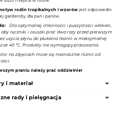
je dużo miejsca w torbie.
motyw roślin tropikalnych i wzorów
jest odpowiedni
ej garderoby dla pań i panów.
ada:
Dla optymalnej chłonności i puszystości włókien,
 aby ręczniki i osuszki prać dwa razy przed pierwszym
ez użycia płynu do płukania tkanin w maksymalnej
rze 40 °C. Produkty nie wymagają prasowania.
lor na zdjęciach może się nieznacznie różnić od
ości.
rwszym praniu należy prać oddzielnie!
 i materiał
zne rady i pielęgnacja