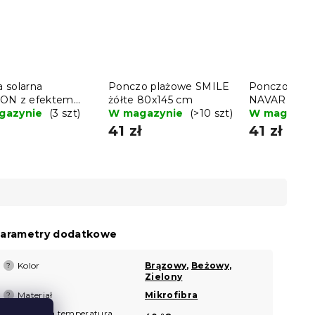
 solarna
Ponczo plażowe SMILE
Ponczo pla
ON z efektem
żółte 80x145 cm
NAVARI nieb
enia 48,5 cm
gazynie
(3 szt)
W magazynie
(>10 szt)
80x145 cm
W magazyn
41 zł
41 zł
arametry dodatkowe
Kolor
Brązowy
,
Beżowy
,
?
Zielony
Materiał
Mikrofibra
?
Zalecana temperatura
?