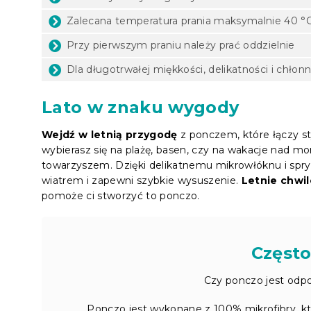
Zalecana temperatura prania maksymalnie 40 °
Przy pierwszym praniu należy prać oddzielnie
Dla długotrwałej miękkości, delikatności i chłon
Lato w znaku wygody
Wejdź w letnią przygodę
z ponczem, które łączy sty
wybierasz się na plażę, basen, czy na wakacje nad m
towarzyszem. Dzięki delikatnemu mikrowłóknu i spry
wiatrem i zapewni szybkie wysuszenie.
Letnie chwil
pomoże ci stworzyć to ponczo.
Często
Czy ponczo jest odpo
Ponczo jest wykonane z 100% mikrofibry, która