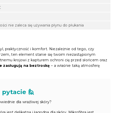
C
ności nie zaleca się używania płynu do płukania
l, praktyczność i komfort. Niezależnie od tego, czy
orzem, ten element stanie się twoim niezastąpionym
tnemu krojowi z kapturem ochroni cię przed słońcem oraz
e zasługują na beztroskę
– a właśnie taką atmosferę
 pytacie 🙋
wiednie dla wrażliwej skóry?
 jest delikatna i łagodna dla skóry. Mikrofibra jest