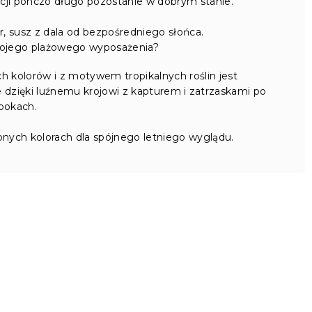
acji ponczo długo pozostanie w dobrym stanie.
, susz z dala od bezpośredniego słońca.
mojego plażowego wyposażenia?
h kolorów i z motywem tropikalnych roślin jest
e dzięki luźnemu krojowi z kapturem i zatrzaskami po
bokach.
nych kolorach dla spójnego letniego wyglądu.