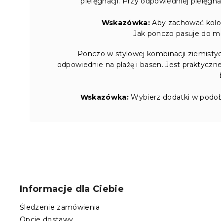
pielęgnacji. Przy odpowiedniej pielęgn
Wskazówka:
Aby zachować kolor
Jak ponczo pasuje do 
Ponczo w stylowej kombinacji ziemistyc
odpowiednie na plażę i basen. Jest praktyczn
Wskazówka:
Wybierz dodatki w podob
S
t
o
Informacje dla Ciebie
p
k
Śledzenie zamówienia
a
Opcje dostawy