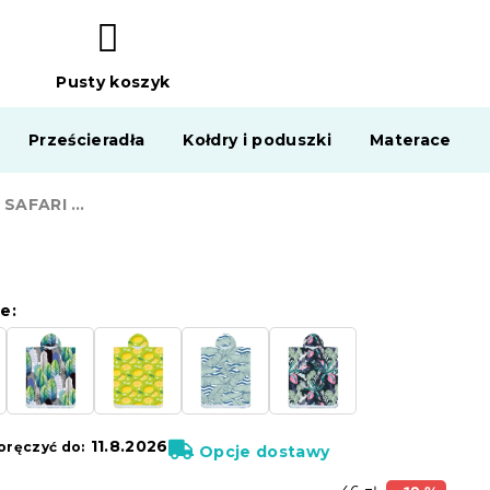
Pusty koszyk
KOSZYK
Prześcieradła
Kołdry i poduszki
Materace
Ponczo plażowe SAFARI kolorowe 80x145 cm
e:
11.8.2026
ręczyć do:
Opcje dostawy