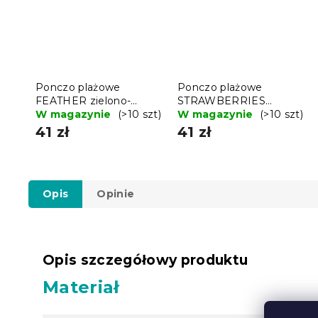
Ponczo plażowe
Ponczo plażowe
FEATHER zielono-
STRAWBERRIES
niebieskie 80x145 cm
W magazynie
(>10 szt)
różowe 80x145 cm
W magazynie
(>10 szt)
41 zł
41 zł
Opis
Opinie
Opis szczegółowy produktu
Materiał