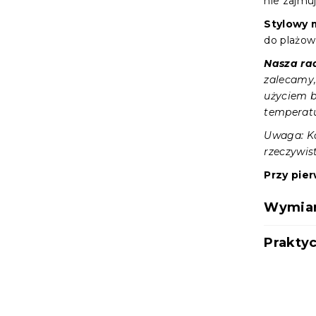
nie zajmu
Stylowy 
do plażow
Nasza r
zalecamy,
użyciem b
temperatu
Uwaga: Ko
rzeczywist
Przy pie
Wymiary
Praktyc