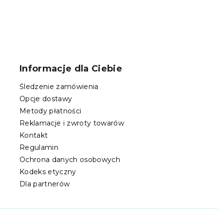
S
t
o
Informacje dla Ciebie
p
k
Śledzenie zamówienia
a
Opcje dostawy
Metody płatności
Reklamacje i zwroty towarów
Kontakt
Regulamin
Ochrona danych osobowych
Kodeks etyczny
Dla partnerów