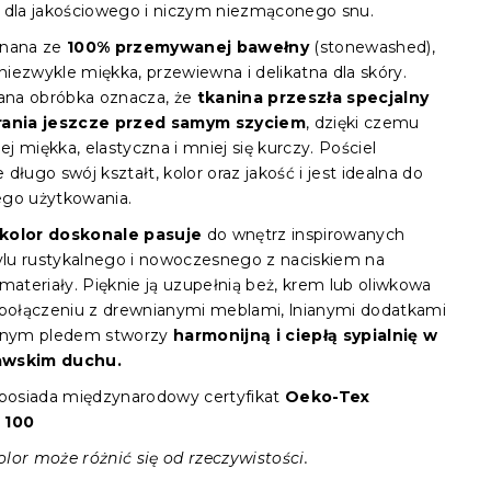
 dla jakościowego i niczym niezmąconego snu.
onana ze
100% przemywanej bawełny
(stonewashed),
 niezwykle miękka, przewiewna i delikatna dla skóry.
na obróbka oznacza, że
tkanina przeszła specjalny
rania jeszcze przed samym szyciem
, dzięki czemu
iej miękka, elastyczna i mniej się kurczy. Pościel
długo swój kształt, kolor oraz jakość i jest idealna do
go użytkowania.
kolor doskonale pasuje
do wnętrz inspirowanych
tylu rustykalnego i nowoczesnego z naciskiem na
materiały. Pięknie ją uzupełnią beż, krem lub oliwkowa
 połączeniu z drewnianymi meblami, lnianymi dodatkami
ionym pledem stworzy
harmonijną i ciepłą sypialnię w
awskim duchu.
 posiada międzynarodowy certyfikat
Oeko-Tex
 100
lor może różnić się od rzeczywistości.