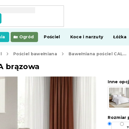
ia
Ogród
Pościel
Koce i narzuty
Łóżka
l
Pościel bawełniana
Bawełniana pościel CALMORA brązowa
A brązowa
Inne opcj
Rozmiar p
7