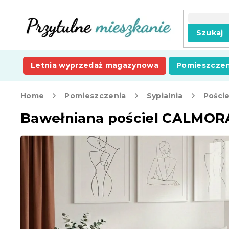
Przejść
do
treści
Szukaj
Letnia wyprzedaż magazynowa
Pomieszczen
Home
Pomieszczenia
Sypialnia
Poście
Bawełniana pościel CALMOR