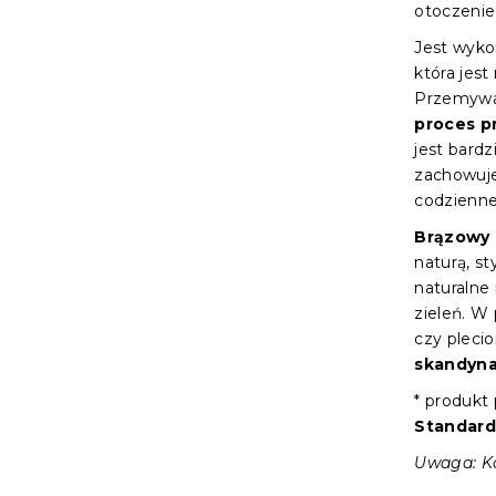
otoczenie
Jest wyk
która jest
Przemywa
proces p
jest bardz
zachowuje 
codzienne
Brązowy 
naturą, s
naturalne 
zieleń. W
czy plec
skandyn
* produkt
Standard
Uwaga: Ko