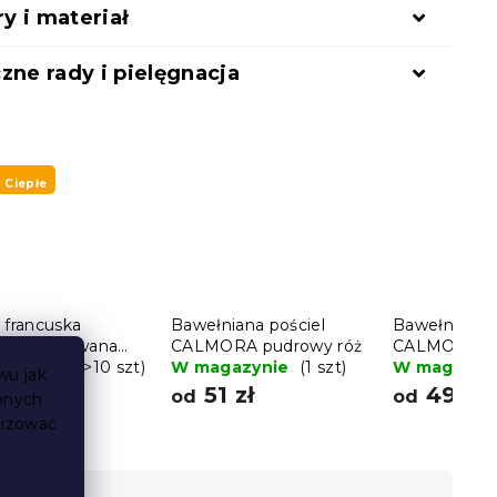
 i materiał
zne rady i pielęgnacja
Ciepłe
 francuska
Bawełniana pościel
Bawełniana p
oczna pikowana
CALMORA pudrowy róż
CALMORA r
20 cm
gazynie
(>10 szt)
W magazynie
(1 szt)
W magazyn
wu jak
ł
51 zł
49 zł
od
od
bnych
lizować