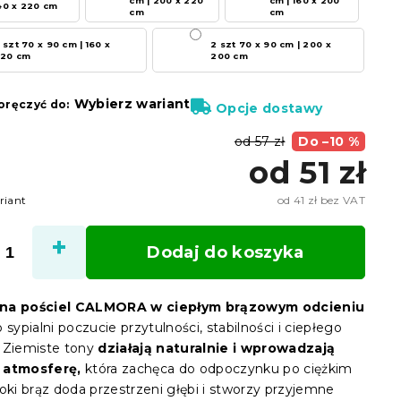
cm | 200 x 220
cm | 160 x 200
40 x 220 cm
cm
cm
 szt 70 x 90 cm | 160 x
2 szt 70 x 90 cm | 200 x
20 cm
200 cm
Wybierz wariant
ręczyć do:
Opcje dostawy
od 57 zł
Do –10 %
od
51 zł
riant
od
41 zł
bez VAT
Cena
jedno
Dodaj do koszyka
na pościel CALMORA w ciepłym brązowym odcieniu
 sypialni poczucie przytulności, stabilności i ciepłego
 Ziemiste tony
działają naturalnie i wprowadzają
 atmosferę,
która zachęca do odpoczynku po ciężkim
oki brąz doda przestrzeni głębi i stworzy przyjemne