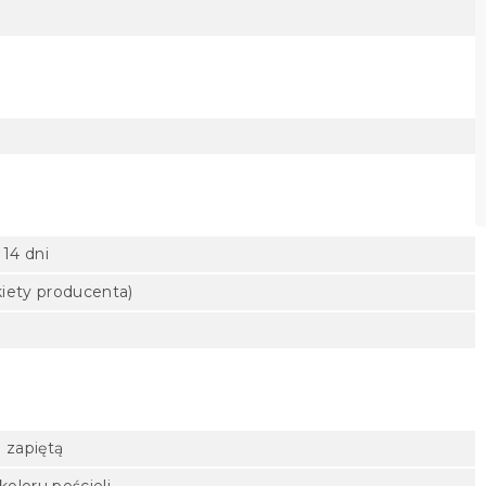
 14 dni
kiety producenta)
i zapiętą
oloru pościeli