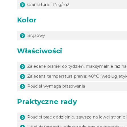
Gramatura: 114 g/m2
Kolor
Brązowy
Właściwości
Zalecane pranie: co tydzień, maksymalnie raz na
Zalecana temperatura prania: 40°C (według ety
Pościel wymaga prasowania
Praktyczne rady
Pościel prać oddzielnie, zawsze na lewej stronie 
Użyć detergentu odpowiedniego do materiału i k