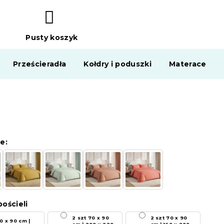
Pusty koszyk
KOSZYK
Prześcieradła
Kołdry i poduszki
Materace
e:
ościeli
2 szt 70 x 90
2 szt 70 x 90
0 x 90 cm |