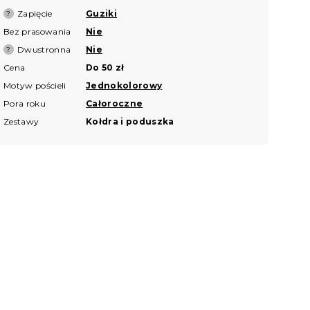
Zapięcie
Guziki
?
Bez prasowania
Nie
Dwustronna
Nie
?
Cena
Do 50 zł
Motyw pościeli
Jednokolorowy
Pora roku
Całoroczne
Zestawy
Kołdra i poduszka