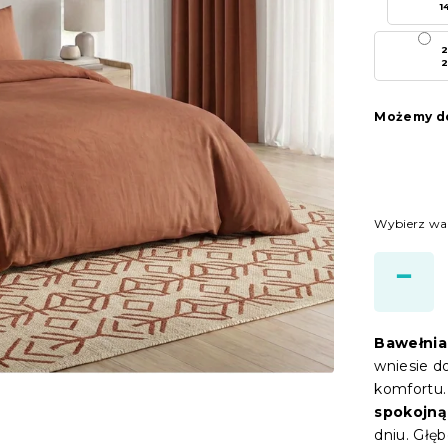
1
2
2
Możemy do
Wybierz wa
Bawełnia
wniesie do
komfortu.
spokojną
dniu. Głęb