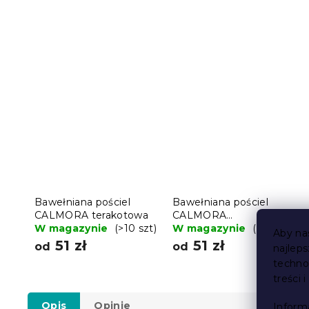
Bawełniana pościel
Bawełniana pościel
CALMORA terakotowa
CALMORA
W magazynie
(>10 szt)
musztardowa
W magazynie
(>10 szt)
Aby na
51 zł
51 zł
od
od
najlep
techno
treści 
Opis
Opinie
Inform