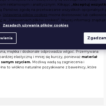
rom reklamowym i analitycznym. Klikając „
Akceptuj wszystk
ją Państwo zgodę na przetwarzanie wszystkich opcjonalnych 
P
s.
Ustawienia plików cookies
można dostosować lub całkowici
ić
w „Ustawieniach plików cookies”. Więcej informacji znajduje
ch
Zasadach używania plików cookies
.
Zgadzam
awienia
st niewątpliwie bawełna
. Klienci doceniają jej doskonałe
ewna, miękka i doskonale odprowadza wilgoć. Przemywana
bardziej elastyczną i mniej się kurczy, ponieważ
materiał
d samym szyciem.
Możliwą wadą są zagniecenia i
łna to włókno naturalne pozyskiwane z bawełnicy, które