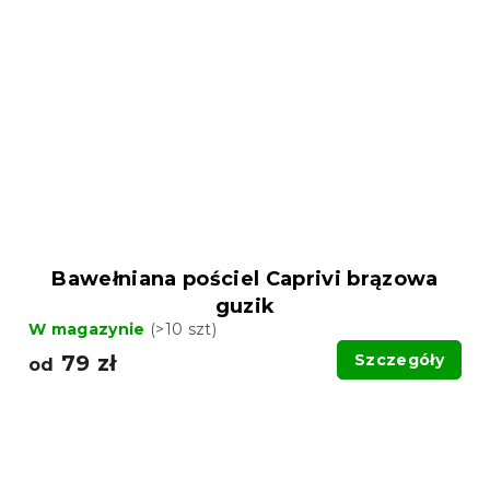
Bawełniana pościel Caprivi brązowa
guzik
W magazynie
(>10 szt)
79 zł
Szczegóły
od