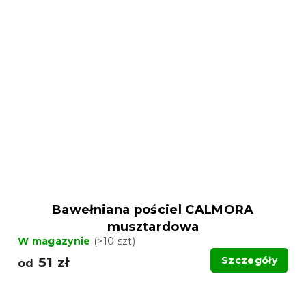
Bawełniana pościel CALMORA
musztardowa
W magazynie
(>10 szt)
51 zł
Szczegóły
od