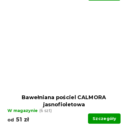
Bawełniana pościel CALMORA
jasnofioletowa
W magazynie
(6 szt)
51 zł
Szczegóły
od