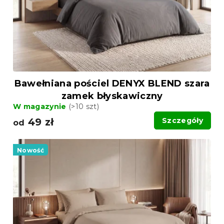
o
d
d
u
u
k
k
t
t
ó
ó
w
w
Bawełniana pościel DENYX BLEND szara
zamek błyskawiczny
W magazynie
(>10 szt)
49 zł
Szczegóły
od
Nowość