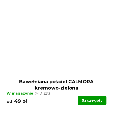
Bawełniana pościel CALMORA
kremowo-zielona
W magazynie
(>10 szt)
49 zł
Szczegóły
od