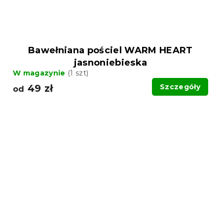
Bawełniana pościel WARM HEART
jasnoniebieska
W magazynie
(1 szt)
49 zł
Szczegóły
od