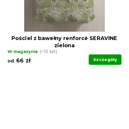
Pościel z bawełny renforcé SERAVINE
zielona
W magazynie
(>10 szt)
66 zł
Szczegóły
od