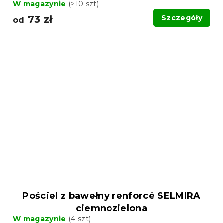
W magazynie
(>10 szt)
73 zł
Szczegóły
od
Pościel z bawełny renforcé SELMIRA
ciemnozielona
W magazynie
(4 szt)