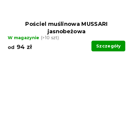
Pościel muślinowa MUSSARI
jasnobeżowa
W magazynie
(>10 szt)
94 zł
Szczegóły
od