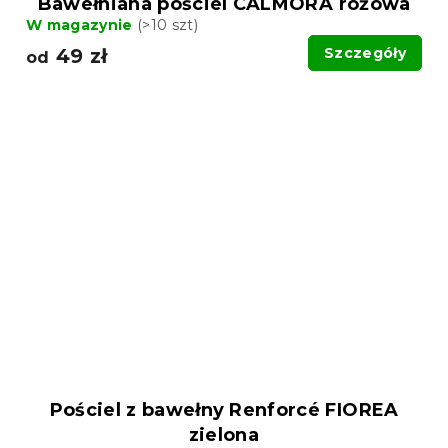
Bawełniana pościel CALMORA różowa
W magazynie
(>10 szt)
49 zł
Szczegóły
od
Pościel z bawełny Renforcé FIOREA
zielona