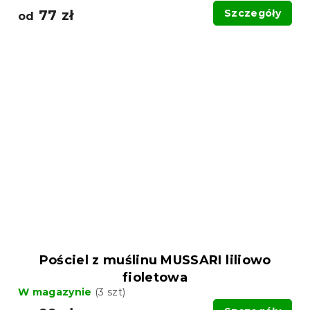
77 zł
Szczegóły
od
Pościel z muślinu MUSSARI liliowo
fioletowa
W magazynie
(3 szt)