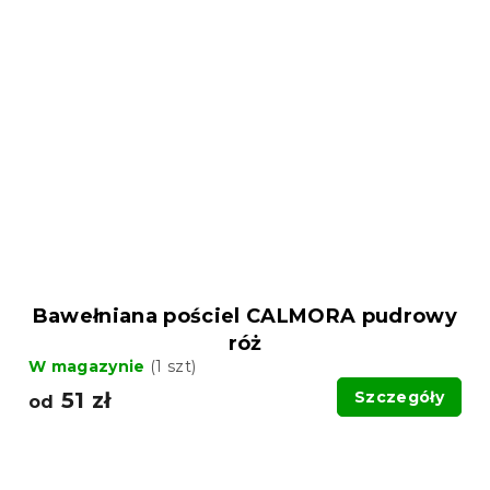
Bawełniana pościel CALMORA pudrowy
róż
W magazynie
(1 szt)
51 zł
Szczegóły
od