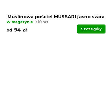
Muślinowa pościel MUSSARI jasno szara
W magazynie
(>10 szt)
94 zł
Szczegóły
od