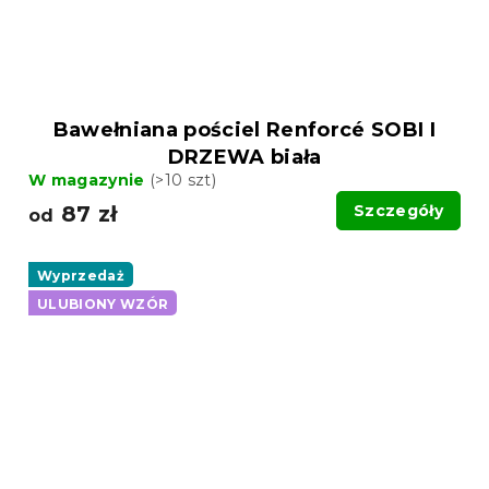
Bawełniana pościel Renforcé SOBI I
DRZEWA biała
W magazynie
(>10 szt)
87 zł
Szczegóły
od
Wyprzedaż
ULUBIONY WZÓR