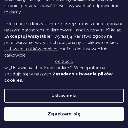
stronie, personalizować treści i wyświetlać odpowiednie
66 zł
Szczegóły
od
reklamy.
Informacje o korzystaniu z naszej strony są udostępniane
naszym partnerom reklamowym i analitycznym. Klikając
„
Akceptuj wszystkie
”, wyrażają Państwo zgodę na
przetwarzanie wszystkich opcjonalnych plików cookies.
Ustawienia plików cookies
można dostosować lub
całkowicie
odrzucić
w „Ustawieniach plików cookies”. Więcej informacji
znajduje się w naszych
Zasadach używania plików
cookies
.
Ustawienia
Pościel bawełniana LAWENDA
Zgadzam się
fioletowa, zakładka
W magazynie
(1 szt)