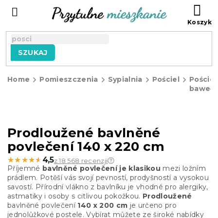
Przejść
KO
do
treści
SZUKAJ
Home
Pomieszczenia
Sypialnia
Pościel
Pościel
bawełn
Prodloužené bavlněné
povlečení 140 x 220 cm
★★★★★
★★★★★
4,5
z 18 568 recenzji
Příjemné
bavlněné povlečení je klasikou
mezi ložním
prádlem. Potěší vás svojí pevností, prodyšností a vysokou
savostí. Přírodní vlákno z bavlníku je vhodné pro alergiky,
astmatiky i osoby s citlivou pokožkou.
Prodloužené
bavlněné povlečení
140 x 200 cm
je určeno pro
jednolůžkové postele. Vybírat můžete ze široké nabídky