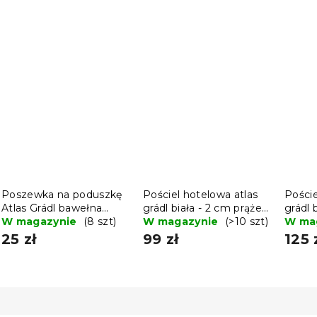
Poszewka na poduszkę
Pościel hotelowa atlas
Poście
Atlas Grádl bawełna
grádl biała - 2 cm prążek
grádl 
zgrzebna 70x90 cm
W magazynie
(8 szt)
bawełna
W magazynie
(>10 szt)
prąże
W ma
prążek 4 mm
25 zł
99 zł
125 