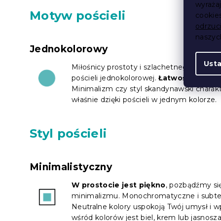
wyraża
Motyw pościeli
cookie
odrzuc
naszy
Jednokolorowy
Ust
Miłośnicy prostoty i szlachetnego stylu
pościeli jednokolorowej.
Łatwość łączen
Minimalizm czy styl skandynawski charakter
właśnie dzięki pościeli w jednym kolorze.
Styl pościeli
Minimalistyczny
W prostocie jest piękno
, pozbądźmy się
minimalizmu. Monochromatyczne i subteln
Neutralne kolory uspokoją Twój umysł i 
wśród kolorów jest biel, krem ​​lub jasnos