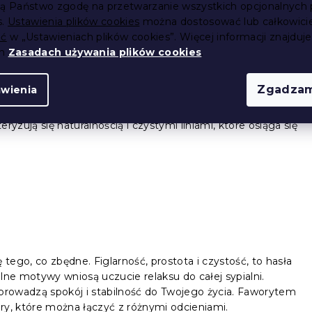
ją Państwo zgodę na przetwarzanie wszystkich opcjonalnych 
s.
Ustawienia plików cookies
można dostosować lub całkowici
ić
w „Ustawieniach plików cookies”. Więcej informacji znajduje
ch
Zasadach używania plików cookies
.
Zgadzam
awienia
 mogą wybierać spośród wielu wariantów kolorystycznych
ia z wnętrzem i dodatkami to ogromna zaleta
.
yzują się naturalnością i czystymi liniami, które osiąga się
 tego, co zbędne. Figlarność, prostota i czystość, to hasła
e motywy wniosą uczucie relaksu do całej sypialni.
wprowadzą spokój i stabilność do Twojego życia. Faworytem
zary, które można łączyć z różnymi odcieniami.