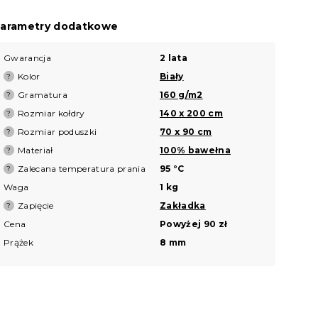
arametry dodatkowe
Gwarancja
2 lata
Kolor
Biały
?
Gramatura
160 g/m2
?
Rozmiar kołdry
140 x 200 cm
?
Rozmiar poduszki
70 x 90 cm
?
Materiał
100% bawełna
?
Zalecana temperatura prania
95 °C
?
Waga
1 kg
Zapięcie
Zakładka
?
Cena
Powyżej 90 zł
Prążek
8 mm