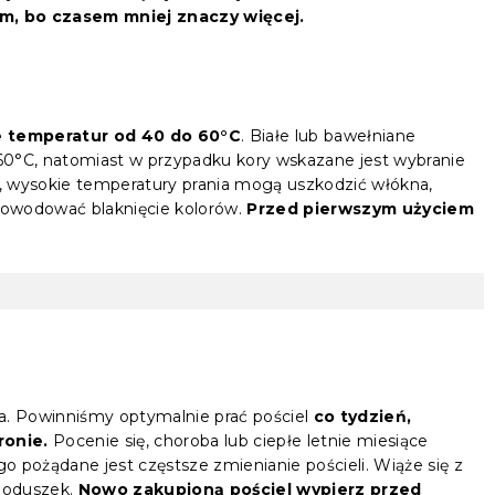
zm, bo czasem mniej znaczy więcej.
?
e temperatur od 40 do 60°C
. Białe lub bawełniane
60°C, natomiast w przypadku kory wskazane jest wybranie
c, wysokie temperatury prania mogą uszkodzić włókna,
spowodować blaknięcie kolorów.
Przed pierwszym użyciem
.
ta. Powinniśmy optymalnie prać pościel
co tydzień,
ronie.
Pocenie się, choroba lub ciepłe letnie miesiące
go pożądane jest częstsze zmienianie pościeli. Wiąże się z
 poduszek.
Nowo zakupioną pościel wypierz przed