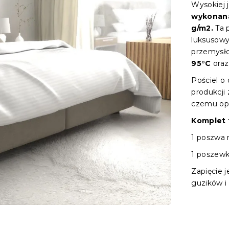
Wysokiej 
wykonana
g/m2.
Ta 
luksusowy 
przemysło
95°C
oraz
Pościel o
produkcji 
czemu opt
Komplet t
1 poszwa 
1 poszewk
Zapięcie j
guzików i 