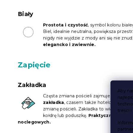
Biały
Prostota i czystość
, symbol koloru białe
Biel, idealnie neutralna, powiększa przes
nigdy nie wyjdzie z mody ani się nie znud
elegancko i zwiewnie.
Zapięcie
Zakładka
Aby na
Częsta zmiana pościeli zajmuje dużo cza
najlep
zakładka
, czasem także hotelową kiesz
techno
zmianę pościeli. Zakładka to właściwie wk
treści 
kołdrę lub poduszkę.
Praktyczne i prost
noclegowych.
Inform
partne