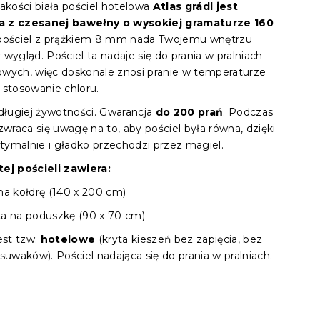
jedno
jakości biała pościel hotelowa
Atlas grádl jest
 z czesanej bawełny o wysokiej gramaturze 160
pościel z prążkiem 8 mm nada Twojemu wnętrzu
wygląd. Pościel ta nadaje się do prania w pralniach
wych, więc doskonale znosi pranie w temperaturze
 stosowanie chloru.
 długiej żywotności. Gwarancja
do 200 prań
. Podczas
zwraca się uwagę na to, aby pościel była równa, dzięki
ymalnie i gładko przechodzi przez magiel.
ej pościeli zawiera:
na kołdrę (140 x 200 cm)
a na poduszkę (90 x 70 cm)
est tzw.
hotelowe
(kryta kieszeń bez zapięcia, bez
suwaków). Pościel nadająca się do prania w pralniach.