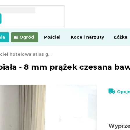
ia
Ogród
Pościel
Koce i narzuty
Łóżka
Pościel hotelowa atlas grádl biała - 8 mm prążek czesana bawełna
 biała - 8 mm prążek czesana ba
Opcj
Wyprz