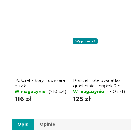
Wyprzedaż
Pościel z kory Lux szara
Pościel hotelowa atlas
guzik
grádl biała - prążek 2 cm
W magazynie
(>10 szt)
czesana bawełna
W magazynie
(>10 szt)
116 zł
125 zł
Opis
Opinie