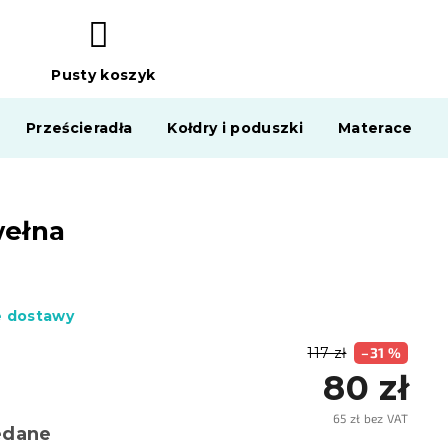
Pusty koszyk
KOSZYK
Prześcieradła
Kołdry i poduszki
Materace
wełna
e dostawy
117 zł
–31 %
80 zł
65 zł bez VAT
edane
Cena