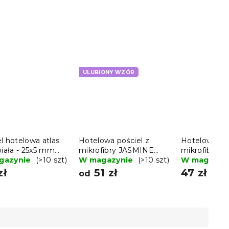
ULUBIONY WZÓR
l hotelowa atlas
Hotelowa pościel z
Hotelowa poś
biała - 25x5 mm
mikrofibry JASMINE
mikrofibry 
k czesana bawełna
gazynie
(>10 szt)
jasnoszara - pasek 2 cm,
W magazynie
(>10 szt)
PURE jasnoni
W magazyn
hotelowa kieszeń
pasek 1 cm
zł
51 zł
47 zł
od