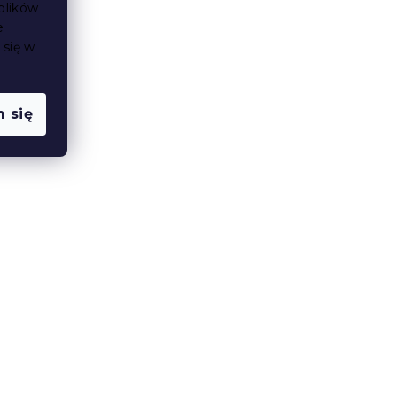
plików
e
 się w
 się