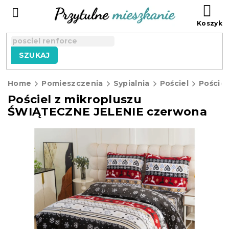
Przejść
KO
do
treści
SZUKAJ
Home
Pomieszczenia
Sypialnia
Pościel
Pościel
Pościel z mikropluszu
ŚWIĄTECZNE JELENIE czerwona