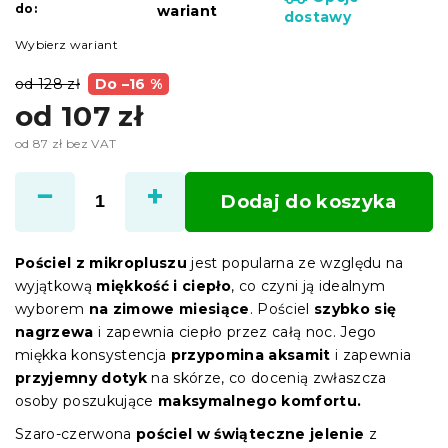
do:
wariant
dostawy
Wybierz wariant
od 128 zł
Do –16 %
od
107 zł
od
87 zł
bez VAT
Cena
jednostkowa:
Dodaj do koszyka
Pościel z mikropluszu
jest popularna ze względu na
wyjątkową
miękkość i ciepło
, co czyni ją idealnym
wyborem
na zimowe miesiące
. Pościel
szybko się
nagrzewa
i zapewnia ciepło przez całą noc. Jego
miękka konsystencja
przypomina aksamit
i zapewnia
przyjemny dotyk
na skórze, co docenią zwłaszcza
osoby poszukujące
maksymalnego komfortu.
Szaro-czerwona
pościel w świąteczne jelenie
z