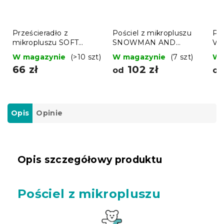
Prześcieradło z
Pościel z mikropluszu
Poś
mikropluszu SOFT
SNOWMAN AND
VI
180x200 cm
GINGERBREAD zielone
ci
W magazynie
(>10 szt)
W magazynie
(7 szt)
W 
ciemnoszare
66 zł
102 zł
od
o
Opis
Opinie
Opis szczegółowy produktu
Pościel z mikropluszu