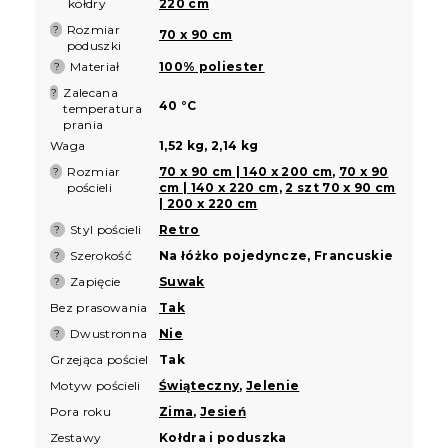
kołdry
220 cm
Rozmiar
?
70 x 90 cm
poduszki
Materiał
100% poliester
?
Zalecana
?
40 °C
temperatura
prania
Waga
1,52 kg, 2,14 kg
Rozmiar
70 x 90 cm | 140 x 200 cm
,
70 x 90
?
pościeli
cm | 140 x 220 cm
,
2 szt 70 x 90 cm
| 200 x 220 cm
Styl pościeli
Retro
?
Szerokość
Na łóżko pojedyncze, Francuskie
?
Zapięcie
Suwak
?
Bez prasowania
Tak
Dwustronna
Nie
?
Grzejąca pościel
Tak
Motyw pościeli
Świąteczny
,
Jelenie
Pora roku
Zima
,
Jesień
Zestawy
Kołdra i poduszka