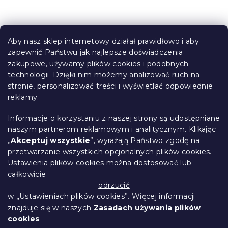
o
n
t
S
r
t
o
Aby nasz sklep internetowy działał prawidłowo i aby
o
l
zapewnić Państwu jak najlepsze doświadczenia
Informacje dla Ciebie
k
p
zakupowe, używamy plików cookies i podobnych
i
k
technologii. Dzięki nim możemy analizować ruch na
Śledzenie zamówienia
l
a
stronie, personalizować treści i wyświetlać odpowiednie
i
Opcje dostawy
reklamy.
s
Metody płatności
t
Reklamacje i zwroty towarów
y
Informacje o korzystaniu z naszej strony są udostępniane
Kontakt
naszym partnerom reklamowym i analitycznym. Klikając
Regulamin
„
Akceptuj wszystkie
”, wyrażają Państwo zgodę na
przetwarzanie wszystkich opcjonalnych plików cookies.
Ochrona danych osobowych
Ustawienia plików cookies
można dostosować lub
Kodeks etyczny
całkowicie
Dla partnerów
odrzucić
w „Ustawieniach plików cookies”. Więcej informacji
znajduje się w naszych
Zasadach używania plików
cookies
.