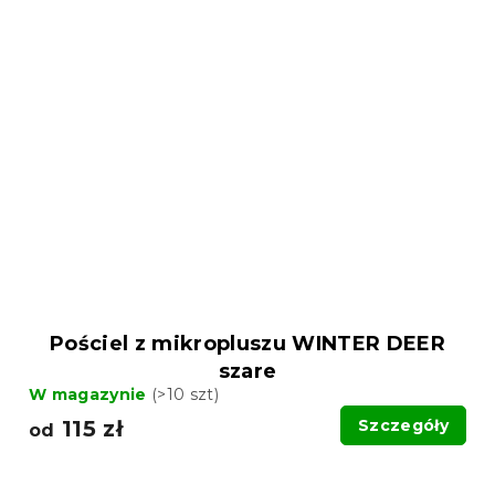
Pościel z mikropluszu WINTER DEER
szare
W magazynie
(>10 szt)
115 zł
Szczegóły
od