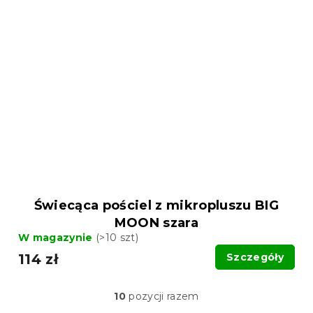
Świecąca pościel z mikropluszu BIG
MOON szara
W magazynie
(>10 szt)
114 zł
Szczegóły
10
pozycji razem
K