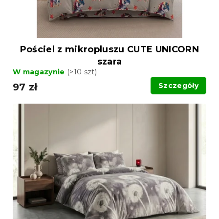
k
t
t
ó
ó
w
w
Pościel z mikropluszu CUTE UNICORN
szara
W magazynie
(>10 szt)
97 zł
Szczegóły