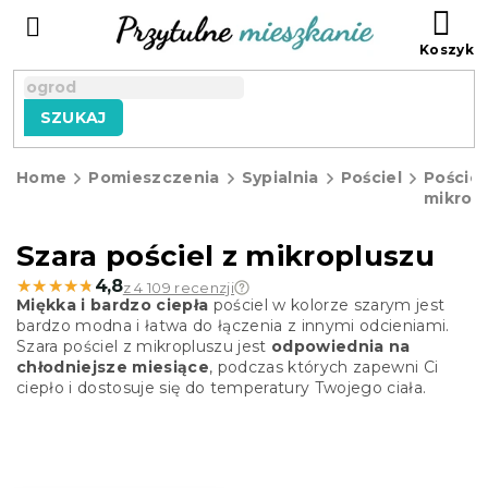
Przejść
KO
do
treści
SZUKAJ
Home
Pomieszczenia
Sypialnia
Pościel
Pościel
mikrop
Szara pościel z mikropluszu
★★★★★
★★★★★
4,8
z 4 109 recenzji
Miękka i bardzo ciepła
pościel w kolorze szarym jest
bardzo modna i łatwa do łączenia z innymi odcieniami.
Szara pościel z mikropluszu jest
odpowiednia na
chłodniejsze miesiące
, podczas których zapewni Ci
ciepło i dostosuje się do temperatury Twojego ciała.