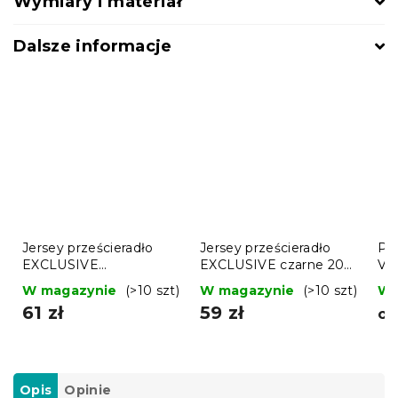
Wymiary i materiał
Dalsze informacje
Jersey prześcieradło
Jersey prześcieradło
Poś
EXCLUSIVE
EXCLUSIVE czarne 200
VI
musztardowe 200 x 220
x 220 cm
zie
W magazynie
(>10 szt)
W magazynie
(>10 szt)
W 
cm
61 zł
59 zł
o
Opis
Opinie