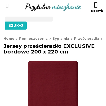
Przejść
KO
do
treści
SZUKAJ
Home
Pomieszczenia
Sypialnia
Prześcieradła
J
Jersey prześcieradło EXCLUSIVE
bordowe 200 x 220 cm