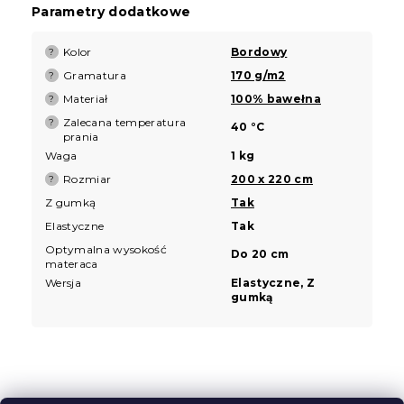
Parametry dodatkowe
Kolor
Bordowy
?
Gramatura
170 g/m2
?
Materiał
100% bawełna
?
Zalecana temperatura
?
40 °C
prania
Waga
1 kg
Rozmiar
200 x 220 cm
?
Z gumką
Tak
Elastyczne
Tak
Optymalna wysokość
Do 20 cm
materaca
Wersja
Elastyczne, Z
gumką
S