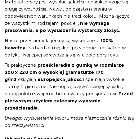
Materiał jersey jest wysokiej jakości i charakteryzuje się
długą żywotnością. Nawet po częstym praniu w
odpowiednich warunkach nie traci koloru. Można łączyć
ze wszystkimi rodzajami pościeli,
nie wymaga
prasowania, a po wysuszeniu wystarczy złożyć.
Nasze prześcieradła jersey są wykonane z
100%
bawełny
i są bardzo miękkie, przyjemne i delikatne w
dotyku. Najlepiej sprawdzają się w ciepłe pory roku.
Te praktyczne
prześcieradła z gumką
w
rozmiarze
200 x 220 cm o wysokiej gramaturze 170
g/m2
osiągają
europejską jakość
i spełniają wysokie
normy higieniczne. Nie bój się ożywić swojej sypialni,
dodaj polotu swojemu hotelowi czy pensjonatowi.
Przed
pierwszym użyciem zalecamy wypranie
prześcieradła.
Uwaga: Wyświetlenie koloru może nieznacznie różnić się
od rzeczywistości.