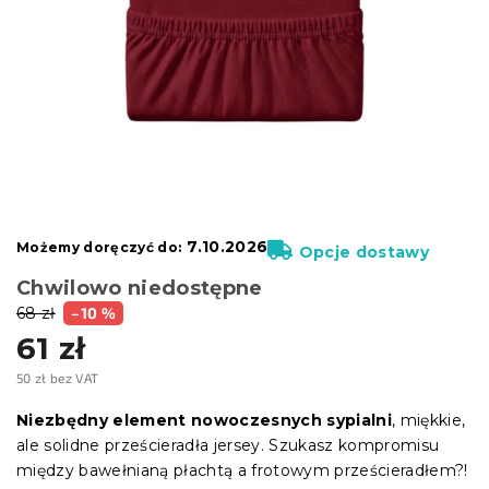
7.10.2026
Możemy doręczyć do:
Opcje dostawy
Chwilowo niedostępne
68 zł
–10 %
61 zł
50 zł bez VAT
Cena
jednostkowa:
Niezbędny element nowoczesnych sypialni
, miękkie,
ale solidne prześcieradła jersey. Szukasz kompromisu
między bawełnianą płachtą a frotowym prześcieradłem?!