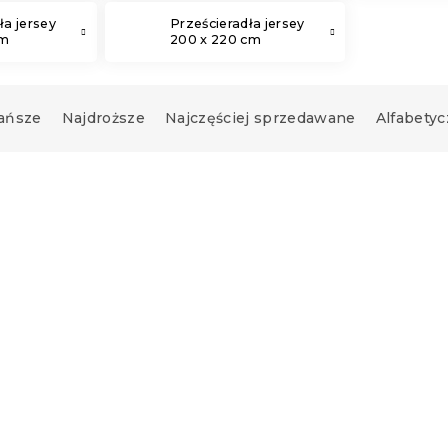
ła jersey
Prześcieradła jersey
cm
200 x 220 cm
ańsze
Najdroższe
Najczęściej sprzedawane
Alfabetyc
ło jersey
Prześcieradło jersey