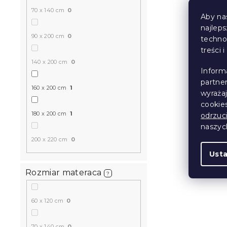
70 x 140 cm
0
Aby na
najlep
90 x 200 cm
0
techno
treści 
140 x 200 cm
0
Inform
partne
160 x 200 cm
1
wyraża
cookie
180 x 200 cm
1
odrzuc
naszy
200 x 220 cm
0
Ust
Rozmiar materaca
?
60 x 120 cm
0
70 x 140 cm
0