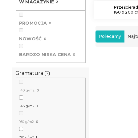
W MAGAZYNIE
2
Prześcierad
180 x 200 
PROMOCJA
0
S
o
Polecamy
Najt
NOWOŚĆ
0
r
t
BARDZO NISKA CENA
L
0
o
i
w
s
a
Gramatura
?
t
n
a
i
p
e
140 g/m2
0
r
p
o
r
145 g/m2
1
d
o
u
d
160 g/m2
0
k
u
t
k
Prześcierad
ó
t
170 g/m2
1