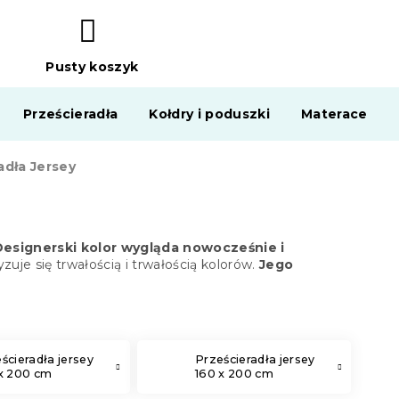
Pusty koszyk
KOSZYK
Prześcieradła
Kołdry i poduszki
Materace
dła Jersey
Designerski kolor wygląda nowocześnie i
zuje się trwałością i trwałością kolorów.
Jego
ścieradła jersey
Prześcieradła jersey
x 200 cm
160 x 200 cm