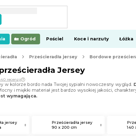
ia
Ogród
Pościel
Koce i narzuty
Łóżka
ieradła
Prześcieradła jersey
Bordowe prześciera
rześcieradła Jersey
640 recenzji
ey w kolorze bordo nada Twojej sypialni nowoczesny wygląd.
ocny i miękki materiał jest bardzo wysokiej jakości, charaktery
jest wymagająca.
ła jersey
Prześcieradła jersey
Prze
a
90 x 200 cm
140 