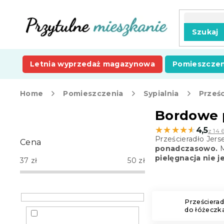
Przejść
do
treści
Szukaj
Letnia wyprzedaż magazynowa
Pomieszczen
Home
Pomieszczenia
Sypialnia
Prześc
P
Bordowe p
a
★★★★★
★★★★★
4,5
z 14 
s
Prześcieradło Jers
Cena
e
ponadczasowo.
M
k
pielęgnacja nie 
37
zł
50
zł
b
o
c
z
Prześcierad
do łóżeczk
n
y