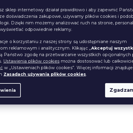
sz sklep internetowy działał prawidłowo i aby zapewnić Państ
sze doświadczenia zakupowe, używamy plików cookies i podo
logii. Dzięki nim możemy analizować ruch na stronie, persona
i wyświetlać odpowiednie reklamy.
acje o korzystaniu z naszej strony są udostępniane naszym
rom reklamowym i analitycznym. Klikając „
Akceptuj wszystk
ją Państwo zgodę na przetwarzanie wszystkich opcjonalnych 
s.
Ustawienia plików cookies
można dostosować lub całkowici
ić
w „Ustawieniach plików cookies”. Więcej informacji znajduje
ch
Zasadach używania plików cookies
.
Zgadzam
awienia