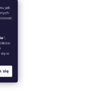
wu jak
bnych
lizować
ie
”,
plików
e
 się w
 się