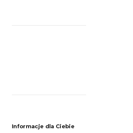
S
t
o
Informacje dla Ciebie
p