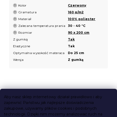
Kolor
Czerwony
?
Gramatura
160 g/m2
?
Materiał
100% poliester
?
Zalecana temperatura prania
30 - 40 °C
?
Rozmiar
90 x 200 cm
?
Z gumką
Tak
Elastyczne
Tak
Optymalna wysokość materaca
Do 25 cm
Wersja
Z gumką
S
t
Aby nasz sklep internetowy działał prawidłowo i aby
o
zapewnić Państwu jak najlepsze doświadczenia
Informacje dla Ciebie
p
zakupowe, używamy plików cookies i podobnych
k
technologii. Dzięki nim możemy analizować ruch na
Śledzenie zamówienia