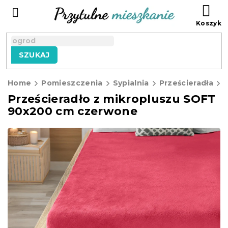
Przejść
KO
do
treści
SZUKAJ
Home
Pomieszczenia
Sypialnia
Prześcieradła
P
Prześcieradło z mikropluszu SOFT
90x200 cm czerwone