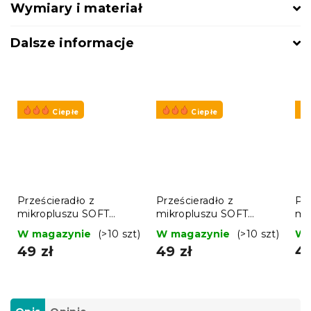
Wymiary i materiał
Dalsze informacje
Ciepłe
Ciepłe
Prześcieradło z
Prześcieradło z
Prz
mikropluszu SOFT
mikropluszu SOFT
mi
90x200 cm czarne
90x200 cm jasnoszare
90
W magazynie
(>10 szt)
W magazynie
(>10 szt)
W 
ci
49 zł
49 zł
49