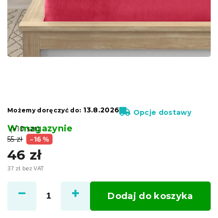
13.8.2026
Możemy doręczyć do:
Opcje dostawy
W magazynie
(>10 szt)
55 zł
–16 %
46 zł
37 zł bez VAT
Cena
jednostkowa:
Dodaj do koszyka