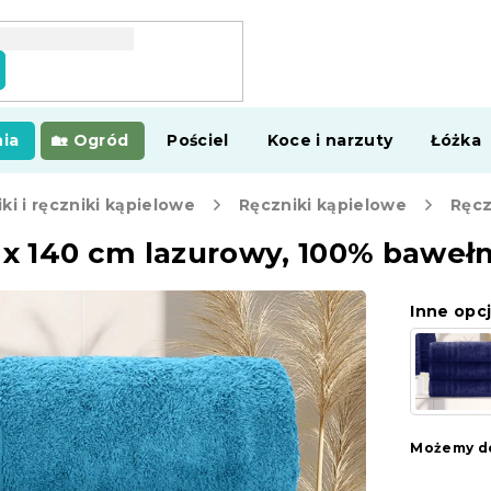
ia
Ogród
Pościel
Koce i narzuty
Łóżka
ki i ręczniki kąpielowe
Ręczniki kąpielowe
Ręcz
0 x 140 cm lazurowy, 100% baweł
Inne opcj
Możemy do