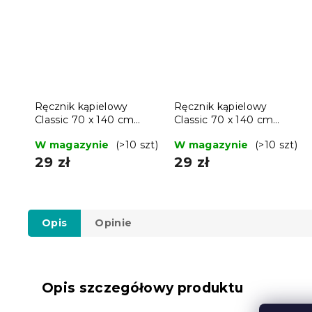
Ręcznik kąpielowy
Ręcznik kąpielowy
Classic 70 x 140 cm
Classic 70 x 140 cm
fioletowy, 100%
purpurowy, 100%
W magazynie
(>10 szt)
W magazynie
(>10 szt)
bawełna
bawełna
29 zł
29 zł
Opis
Opinie
Opis szczegółowy produktu