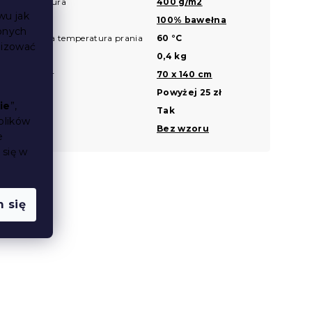
Gramatura
400 g/m2
?
wu jak
Materiał
100% bawełna
?
bnych
Zalecana temperatura prania
60 °C
?
lizować
Waga
0,4 kg
Rozmiar
70 x 140 cm
?
Cena
Powyżej 25 zł
ie
”,
Uszko
Tak
plików
Wzór
Bez wzoru
e
 się w
 się