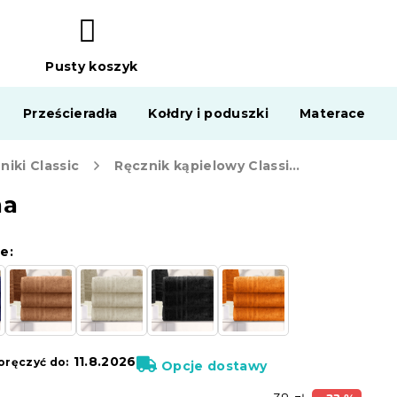
Pusty koszyk
KOSZYK
Prześcieradła
Kołdry i poduszki
Materace
niki Classic
Ręcznik kąpielowy Classic 70 x 140 cm lazurowy, 100% bawełna
na
e:
11.8.2026
ręczyć do:
Opcje dostawy