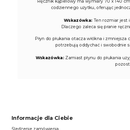
Ręcznik kąpielowy ma wymiary 70 x 140 cm 
codziennego użytku, oferując jednocz
Wskazówka:
Ten rozmiar jest 
Dlaczego zaleca się pranie ręcz
Płyn do płukania otacza włókna i zmniejsza
potrzebują oddychać i swobodnie si
Wskazówka:
Zamiast płynu do płukania uży
pozost
S
t
o
Informacje dla Ciebie
p
k
Śledzenie zamówienia