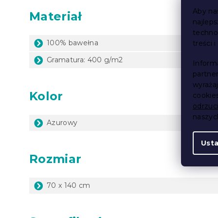
Aby na
Materiał
najlep
techno
100% bawełna
treści 
Gramatura: 400 g/m2
Inform
partne
wyraża
Kolor
cookie
odrzuc
naszy
Azurowy
Ust
Rozmiar
70 x 140 cm