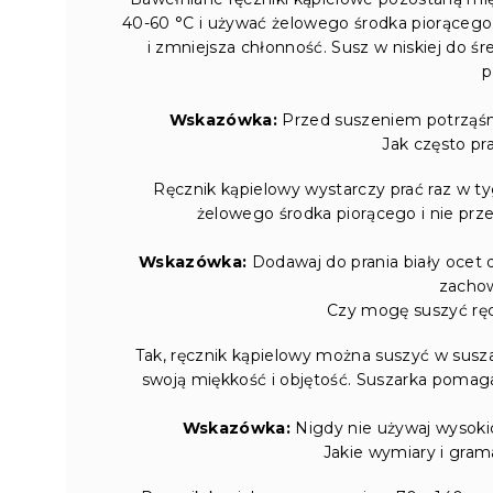
40-60 °C i używać żelowego środka piorącego
i zmniejsza chłonność. Susz w niskiej do ś
p
Wskazówka:
Przed suszeniem potrząśnij
Jak często pr
Ręcznik kąpielowy wystarczy prać raz w tyg
żelowego środka piorącego i nie przep
Wskazówka:
Dodawaj do prania biały ocet 
zacho
Czy mogę suszyć ręc
Tak, ręcznik kąpielowy można suszyć w susz
swoją miękkość i objętość. Suszarka pomaga
Wskazówka:
Nigdy nie używaj wysoki
Jakie wymiary i gram