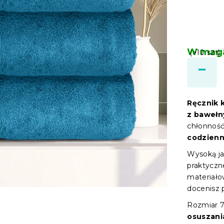
W maga
(>10 szt)
Ręcznik 
z bawełn
chłonność
codzienn
Wysoką ja
praktyczn
materiało
docenisz 
Rozmiar 7
osuszania