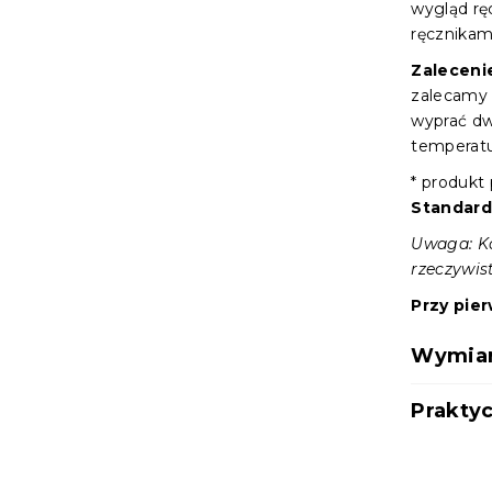
wygląd rę
ręcznikam
Zaleceni
zalecamy 
wyprać d
temperat
* produkt
Standard
Uwaga: Ko
rzeczywis
Przy pie
Wymiary
Praktyc