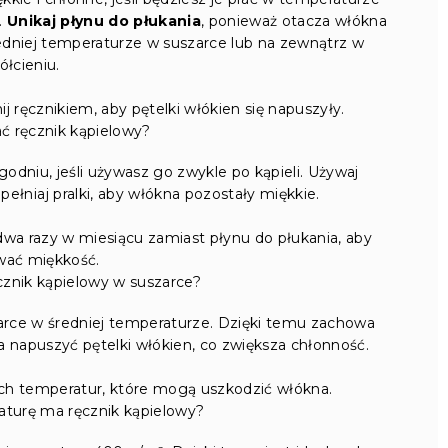
.
Unikaj płynu do płukania
, ponieważ otacza włókna
redniej temperaturze w suszarce lub na zewnątrz w
ółcieniu.
 ręcznikiem, aby pętelki włókien się napuszyły.
ać ręcznik kąpielowy?
odniu, jeśli używasz go zwykle po kąpieli. Używaj
ełniaj pralki, aby włókna pozostały miękkie.
dwa razy w miesiącu zamiast płynu do płukania, aby
wać miękkość.
znik kąpielowy w suszarce?
arce w średniej temperaturze. Dzięki temu zachowa
 napuszyć pętelki włókien, co zwiększa chłonność.
ch temperatur, które mogą uszkodzić włókna.
aturę ma ręcznik kąpielowy?