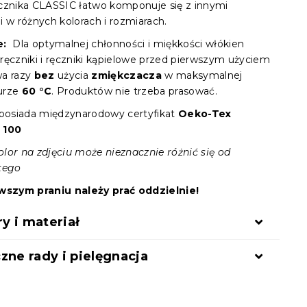
cznika CLASSIC łatwo komponuje się z innymi
i w różnych kolorach i rozmiarach.
e:
Dla optymalnej chłonności i miękkości włókien
ręczniki i ręczniki kąpielowe przed pierwszym użyciem
wa razy
bez
użycia
zmiękczacza
w maksymalnej
urze
60 °C
. Produktów nie trzeba prasować.
 posiada międzynarodowy certyfikat
Oeko-Tex
 100
lor na zdjęciu może nieznacznie różnić się od
tego
rwszym praniu należy prać oddzielnie!
 i materiał
zne rady i pielęgnacja