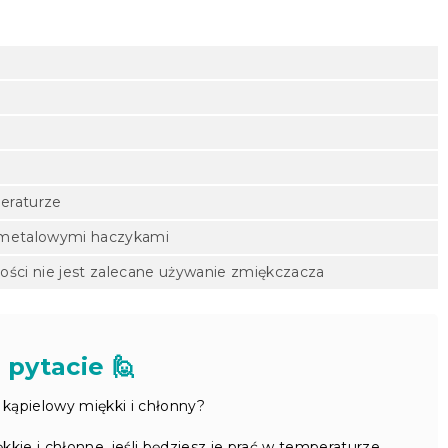
eraturze
i metalowymi haczykami
nności nie jest zalecane używanie zmiękczacza
 pytacie 🙋
 kąpielowy miękki i chłonny?
kie i chłonne, jeśli będziesz je prać w temperaturze