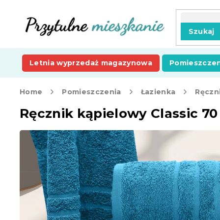
Przejść
do
treści
Szukaj
Letnia wyprzedaż magazynowa
Pomieszczen
Home
Pomieszczenia
Łazienka
Ręczni
Ręcznik kąpielowy Classic 7