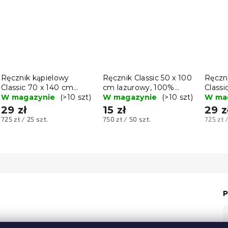
Ręcznik kąpielowy
Ręcznik Classic 50 x 100
Ręczn
Classic 70 x 140 cm
cm lazurowy, 100%
Classi
jasny zielony, 100%
W magazynie
(>10 szt)
bawełna
W magazynie
(>10 szt)
ciemn
W ma
bawełna
baweł
29 zł
15 zł
29 z
Cena
Cena
Cena
725 zł / 25 szt.
750 zł / 50 szt.
725 zł 
jednostkowa:
jednostkowa:
jednos
P