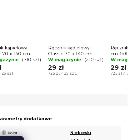
ik kąpielowy
Ręcznik kąpielowy
Ręcznik Clas
c 70 x 140 cm
Classic 70 x 140 cm
cm żółty, 1
oniebieski, 100%
gazynie
(>10 szt)
czerwony, 100%
W magazynie
(>10 szt)
W magazyn
na
bawełna
ł
29 zł
29 zł
Cena
Cena
/ 25 szt.
725 zł / 25 szt.
725 zł / 25 szt.
tkowa:
jednostkowa:
jednostkowa:
arametry dodatkowe
Kolor
Niebieski
?