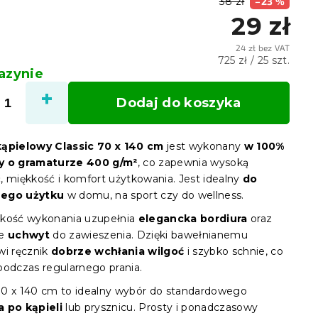
38 zł
–23 %
29 zł
24 zł bez VAT
Cena
725 zł / 25 szt.
zynie
jednostkowa:
Dodaj do koszyka
kąpielowy Classic 70 x 140 cm
jest wykonany
w 100%
y o gramaturze 400 g/m²
, co zapewnia wysoką
, miękkość i komfort użytkowania. Jest idealny
do
ego użytku
w domu, na sport czy do wellness.
kość wykonania uzupełnia
elegancka bordiura
oraz
e
uchwyt
do zawieszenia. Dzięki bawełnianemu
wi ręcznik
dobrze wchłania wilgoć
i szybko schnie, co
podczas regularnego prania.
0 x 140 cm to idealny wybór do standardowego
 po kąpieli
lub prysznicu. Prosty i ponadczasowy