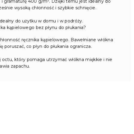
i gramaturę 400 g/m². Dzięki temu jest idealny do
eśnie wysoką chłonność i szybkie schnięcie.
idealny do użytku w domu i w podróży.
nika kąpielowego bez płynu do płukania?
 chłonność ręcznika kąpielowego. Bawełniane włókna
ę poruszać, co płyn do płukania ogranicza.
j octu, który pomaga utrzymać włókna miękkie i nie
awia zapachu.