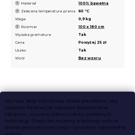
Materiał
100% bawełna
?
Zalecana temperatura prania
60 °C
?
Waga
0,9 kg
Rozmiar
100 x 180 cm
?
Wysoka gramatura
Tak
Cena
Powyżej 25 zł
Uszko
Tak
Wzór
Bez wzoru
S
t
Aby nasz sklep internetowy działał prawidłowo i aby
o
zapewnić Państwu jak najlepsze doświadczenia
Informacje dla Ciebie
p
zakupowe, używamy plików cookies i podobnych
k
technologii. Dzięki nim możemy analizować ruch na
Śledzenie zamówienia
a
stronie, personalizować treści i wyświetlać odpowiednie
Opcje dostawy
reklamy.