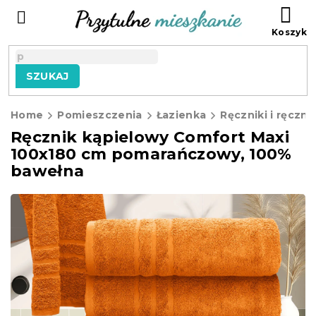
Przejść
KO
do
treści
SZUKAJ
Home
Pomieszczenia
Łazienka
Ręczniki i ręczni
Ręcznik kąpielowy Comfort Maxi
100x180 cm pomarańczowy, 100%
bawełna