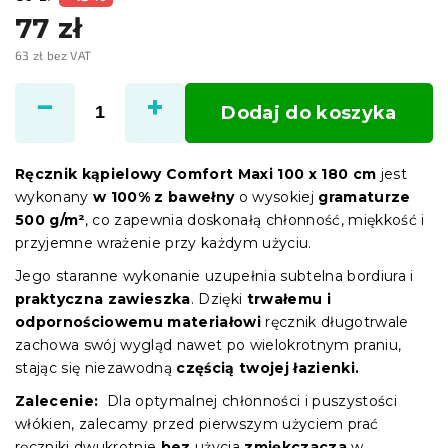
77 zł
63 zł bez VAT
Cena
jednostkowa:
Dodaj do koszyka
Ręcznik kąpielowy Comfort Maxi 100 x 180 cm
jest
wykonany
w 100% z bawełny
o wysokiej
gramaturze
500 g/m²
, co zapewnia doskonałą chłonność, miękkość i
przyjemne wrażenie przy każdym użyciu.
Jego staranne wykonanie uzupełnia subtelna bordiura i
praktyczna zawieszka
. Dzięki
trwałemu i
odpornościowemu materiałowi
ręcznik długotrwale
zachowa swój wygląd nawet po wielokrotnym praniu,
stając się niezawodną
częścią twojej łazienki.
Zalecenie:
Dla optymalnej chłonności i puszystości
włókien, zalecamy przed pierwszym użyciem prać
ręczniki dwukrotnie
bez
użycia
zmiękczacza
w