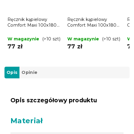
Ręcznik kąpielowy
Ręcznik kąpielowy
Rę
Comfort Maxi 100x180
Comfort Maxi 100x180
Co
cm azurowy, 100%
cm fioletowy, 100%
cm
bawełna
bawełna
ba
W magazynie
(>10 szt)
W magazynie
(>10 szt)
W 
77 zł
77 zł
77
Opis
Opinie
Opis szczegółowy produktu
Materiał