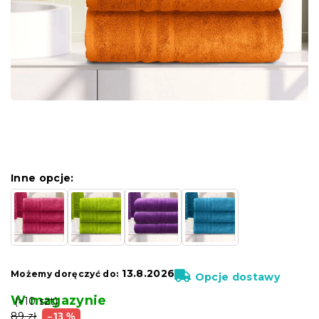
Inne opcje:
13.8.2026
Możemy doręczyć do:
Opcje dostawy
W magazynie
(>10 szt)
89 zł
–13 %