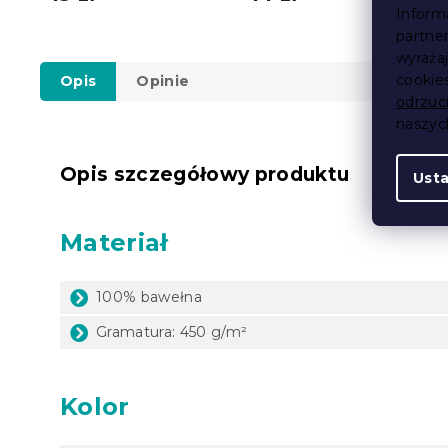
Inform
partne
wyraża
cookie
Opis
Opinie
odrzuc
naszy
Opis szczegółowy produktu
Ust
Materiał
100% bawełna
Gramatura: 450 g/m²
Kolor