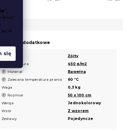
ie
”,
plików
e
 się w
arametry dodatkowe
 się
Kolor
Żółty
?
Gramatura
450 g/m2
?
Materiał
Bawełna
?
Zalecana temperatura prania
60 °C
?
Waga
0,3 kg
Rozmiar
50 x 100 cm
?
Wersja
Jednokolorowy
Wzór
Z wzorem
Zestawy
Pojedyncze