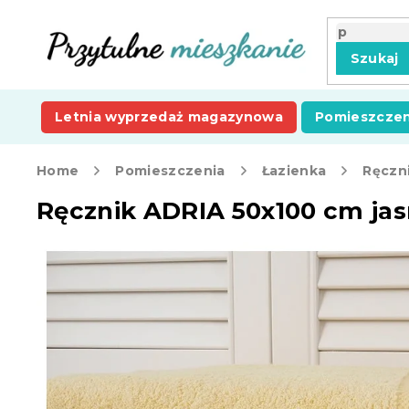
Przejść
do
treści
Szukaj
Letnia wyprzedaż magazynowa
Pomieszczen
Home
Pomieszczenia
Łazienka
Ręczni
Ręcznik ADRIA 50x100 cm jas