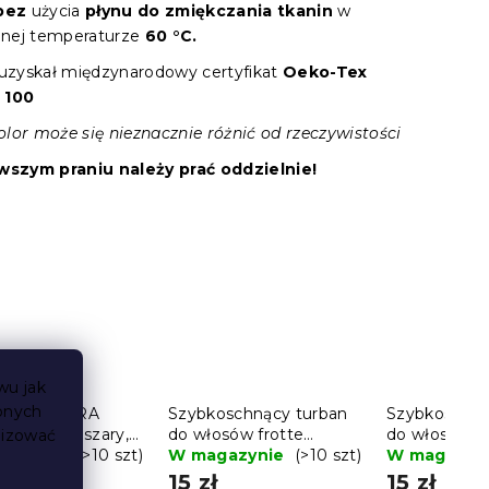
bez
użycia
płynu do zmiękczania tkanin
w
nej temperaturze
60 °C.
 uzyskał międzynarodowy certyfikat
Oeko-Tex
 100
lor może się nieznacznie różnić od rzeczywistości
rwszym praniu należy prać oddzielnie!
wu jak
bnych
ik CARRARA
Szybkoschnący turban
Szybkoschną
0 cm jasnoszary,
do włosów frotte
do włosów fr
lizować
bawełna
gazynie
(>10 szt)
czerwony, 100%
W magazynie
(>10 szt)
jasnoniebies
W magazyn
bawełna
bawełna
ł
15 zł
15 zł