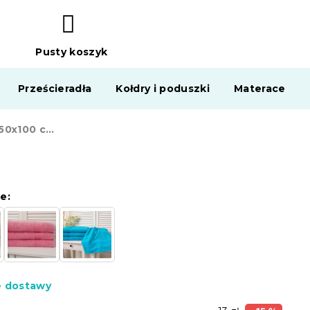
Pusty koszyk
KOSZYK
Prześcieradła
Kołdry i poduszki
Materace
Ręcznik ADRIA 50x100 cm jasnożółty, 100% bawełna
e:
e dostawy