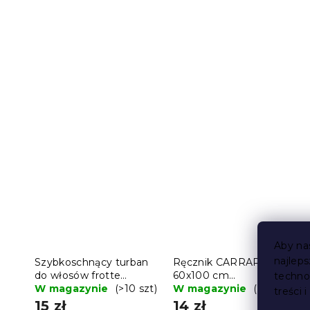
Aby na
najlep
Szybkoschnący turban
Ręcznik CARRARA
do włosów frotte
60x100 cm
techno
jasnoszary, 100%
W magazynie
(>10 szt)
jasnobrązowy, 100%
W magazynie
(>10 szt)
treści 
bawełna
bawełna
15 zł
14 zł