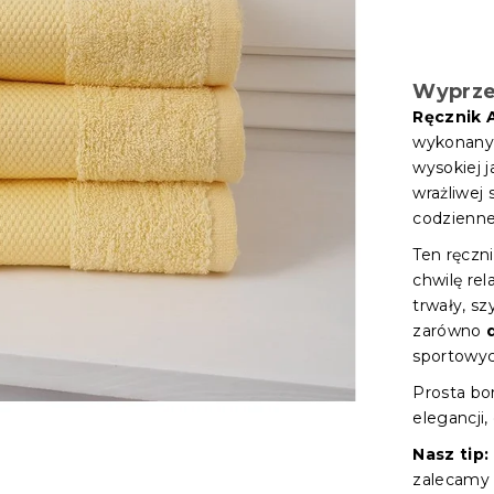
Wyprz
Ręcznik 
wykonany
wysokiej j
wrażliwej 
codzienne
Ten ręczn
chwilę rel
trwały, s
zarówno
sportowyc
Prosta bo
elegancji,
Nasz tip:
zalecamy 