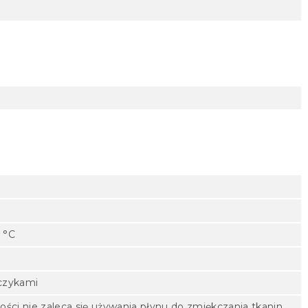
 °C
aczykami
ności nie zaleca się używania płynu do zmiękczania tkanin