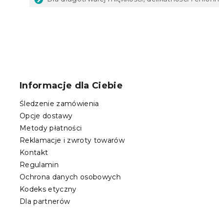
S
t
o
Informacje dla Ciebie
p
k
Śledzenie zamówienia
a
Opcje dostawy
Metody płatności
Reklamacje i zwroty towarów
Kontakt
Regulamin
Ochrona danych osobowych
Kodeks etyczny
Dla partnerów