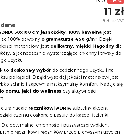
13 zł
–15 %
11 zł
9 zł bez VAT
edane
Cena
jedno
ADRIA 50x100 cm jasnożółty, 100% bawełna
jest
 ze 100% bawełny
o gramaturze 450 g/m²
. Dzięki
akości materiałowi jest
delikatny, miękki i łagodny
dla
skóry, a jednocześnie wystarczająco chłonny i trwały do
go użytku.
ik
to doskonały wybór
do codziennego użytku i na
aksu po kąpieli. Dzięki wysokiej jakości materiałowi jest
zybko schnie i zapewnia maksymalny komfort. Nadaje się
do domu, jak i do wellness
czy aktywności
h.
rdiura nadaje
ręcznikowi ADRIA
subtelny akcent
 dzięki czemu doskonale pasuje do każdej łazienki.
Dla optymalnej chłonności i puszystości włókien,
pranie ręczników i ręczników przed pierwszym użyciem