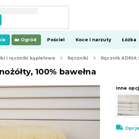
ia
Ogród
Pościel
Koce i narzuty
Łóżka
ki i ręczniki kąpielowe
Ręczniki
nożółty, 100% bawełna
Inne opcj
Opcj