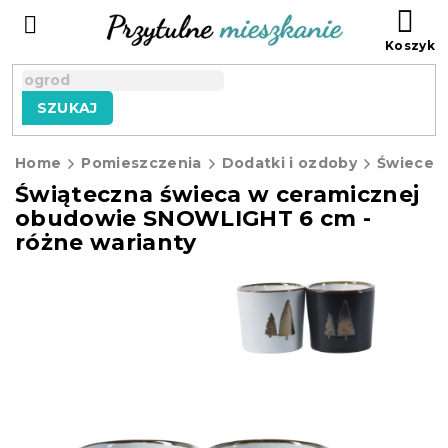
Przejść
KO
do
treści
SZUKAJ
Home
Pomieszczenia
Dodatki i ozdoby
Świece
Świąteczna świeca w ceramicznej
obudowie SNOWLIGHT 6 cm -
różne warianty