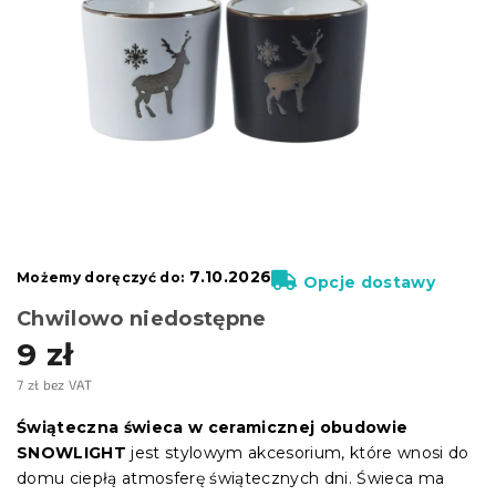
7.10.2026
Możemy doręczyć do:
Opcje dostawy
Chwilowo niedostępne
9 zł
7 zł bez VAT
Cena
jednostkowa:
Świąteczna świeca w ceramicznej obudowie
SNOWLIGHT
jest stylowym akcesorium, które wnosi do
domu ciepłą atmosferę świątecznych dni. Świeca ma