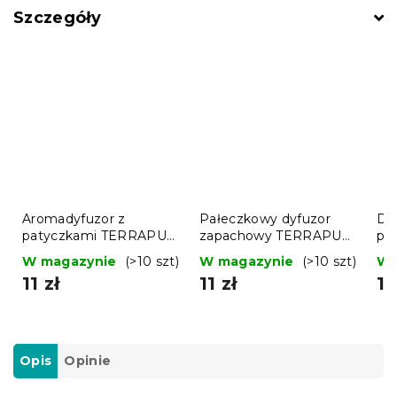
Szczegóły
Aromadyfuzor z
Pałeczkowy dyfuzor
Dy
patyczkami TERRAPUR
zapachowy TERRAPUR
pa
FLEUR DE COTTON 90
WANILIA 90 ml
FL
W magazynie
(>10 szt)
W magazynie
(>10 szt)
W 
ml
11 zł
11 zł
11
Opis
Opinie