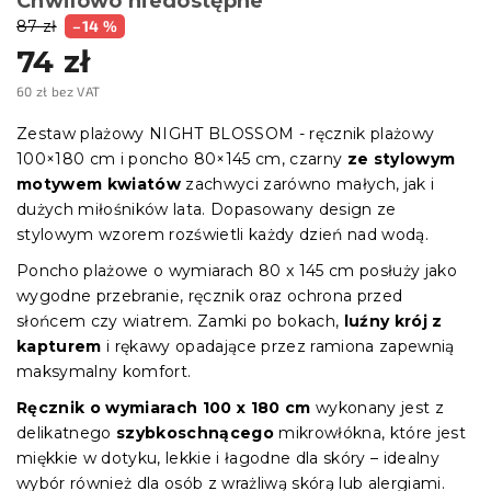
Chwilowo niedostępne
87 zł
–14 %
74 zł
60 zł bez VAT
Cena
jednostkowa:
Zestaw plażowy NIGHT BLOSSOM - ręcznik plażowy
100×180 cm i poncho 80×145 cm, czarny
ze stylowym
motywem kwiatów
zachwyci zarówno małych, jak i
dużych miłośników lata. Dopasowany design ze
stylowym wzorem rozświetli każdy dzień nad wodą.
Poncho plażowe o wymiarach 80 x 145 cm posłuży jako
wygodne przebranie, ręcznik oraz ochrona przed
słońcem czy wiatrem. Zamki po bokach,
luźny krój z
kapturem
i rękawy opadające przez ramiona zapewnią
maksymalny komfort.
Ręcznik o wymiarach 100 x 180 cm
wykonany jest z
delikatnego
szybkoschnącego
mikrowłókna, które jest
miękkie w dotyku, lekkie i łagodne dla skóry – idealny
wybór również dla osób z wrażliwą skórą lub alergiami.