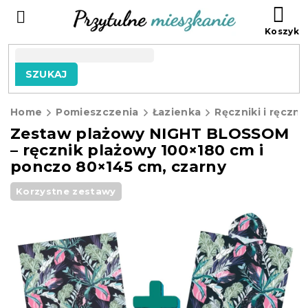
Przejść
KO
do
treści
SZUKAJ
Home
Pomieszczenia
Łazienka
Ręczniki i ręczni
Zestaw plażowy NIGHT BLOSSOM
– ręcznik plażowy 100×180 cm i
ponczo 80×145 cm, czarny
Korzystne zestawy