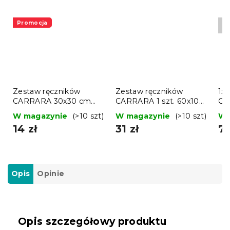
Promocja
Ko
ze
Zestaw ręczników
Zestaw ręczników
1x 
CARRARA 30x30 cm
CARRARA 1 szt. 60x100
CO
jasnoszary 100%
cm i 1 szt. 40x55 cm
bi
W magazynie
(>10 szt)
W magazynie
(>10 szt)
W 
bawełna, 3 szt.
100% bawełna, biały
14 zł
31 zł
70
Opis
Opinie
Opis szczegółowy produktu