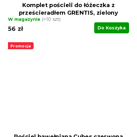
Komplet pościeli do łóżeczka z
prześcieradłem GRENTIS, zielony
W magazynie
(>10 szt)
56 zł
Do Koszyka
Promocja
Pościel bawełniana Cubes czerwona