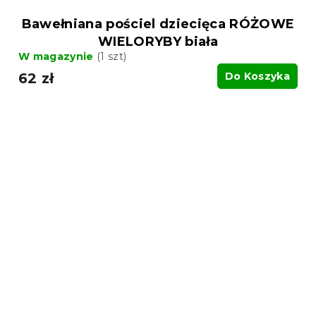
Bawełniana pościel dziecięca RÓŻOWE
WIELORYBY biała
W magazynie
(1 szt)
62 zł
Do Koszyka