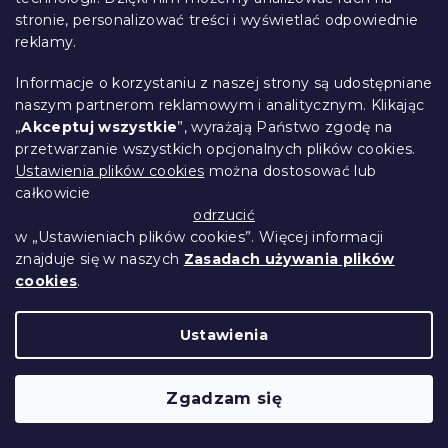
stronie, personalizować treści i wyświetlać odpowiednie
reklamy.
Informacje o korzystaniu z naszej strony są udostępniane
naszym partnerom reklamowym i analitycznym. Klikając
„
Akceptuj wszystkie
”, wyrażają Państwo zgodę na
przetwarzanie wszystkich opcjonalnych plików cookies.
Ustawienia plików cookies
można dostosować lub
całkowicie
odrzucić
w „Ustawieniach plików cookies”. Więcej informacji
znajduje się w naszych
Zasadach używania plików
cookies
.
Pościel bawełniana do łóżeczka
Ustawienia
KOLOROWE JABŁKA zielona
W magazynie
(>10 szt)
Zgadzam się
41 zł
Do Koszyka