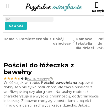
Przejść
KO
do
treści
SZUKAJ
Home
Pomieszczenia
Pokój
Domowe
Pości
dziecięcy
tekstylia
do
dla dzieci
łóże
Pościel do łóżeczka z
bawełny
★★★★★
★★★★★
4,6
z 484 recenzji
W łóżku jak w niebie.
Pościel bawełniana
zapewni
dobry sen nie tylko maluchom, ale także osobom z
wrażliwą skórą czy alergikom. Naturalny materiał
charakteryzuje się wysoką chłonnością, oddychalnością i
lekkością. Zabawne motywy z postaciami z bajek i
filmów dla dzieci zachwycą każde dziecko. Jakość