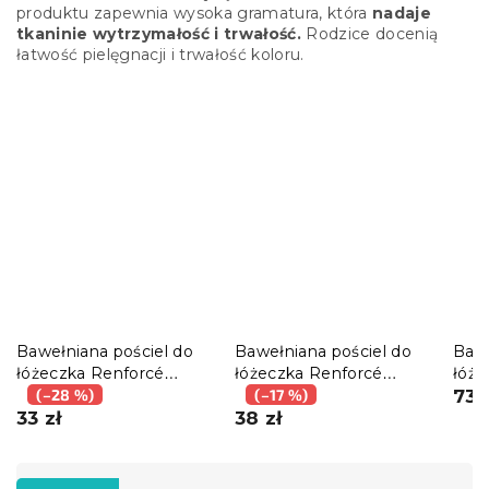
produktu zapewnia wysoka gramatura, która
nadaje
tkaninie wytrzymałość i trwałość.
Rodzice docenią
łatwość pielęgnacji i trwałość koloru.
Bawełniana pościel do
Bawełniana pościel do
Bawe
łóżeczka Renforcé
łóżeczka Renforcé
łóż
LOVITA różowa
(–28 %)
GRENTIS zielona
(–17 %)
nieb
73 
33 zł
38 zł
S