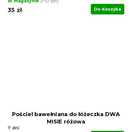
W magazynie
(>10 szt)
35 zł
Do Koszyka
Pościel bawełniana do łóżeczka DWA
MISIE różowa
7 dni