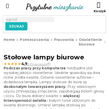
Przejść
KO
do
treści
SZUKAJ
Home
Pomieszczenia
Pracownia
Oświetlenie
biurowe
Stołowe lampy biurowe
★★★★★
★★★★★
4,9
z 15 recenzji
Podczas pracy przy komputerze
niezbędne jest
wysokiej jakości oświetlenie. Idealnie sprawdzą się dwa
różne źródła światła. Główne oświetlenie sufitowe i
dodatkowa lampka. Lampy stołowe do biura są
doskonałym towarzyszem pracy.
Przy właściwym
użyciu zmniejszają zmęczenie, zapobiegają bólom głowy
i oczu. Do biura dobierz światło o
większej
intensywności światła
i białym tonie zbliżonym do
światła dziennego. Umieść lampkę stołową po