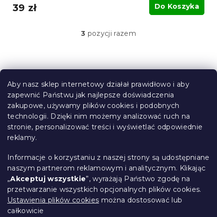
39 zł
Do Koszyka
3
pozycji razem
K
o
n
t
S
r
t
o
Aby nasz sklep internetowy działał prawidłowo i aby
o
l
zapewnić Państwu jak najlepsze doświadczenia
Informacje dla Ciebie
k
p
zakupowe, używamy plików cookies i podobnych
i
k
technologii. Dzięki nim możemy analizować ruch na
Śledzenie zamówienia
l
a
stronie, personalizować treści i wyświetlać odpowiednie
i
Opcje dostawy
s
reklamy.
Metody płatności
t
Reklamacje i zwroty towarów
y
Informacje o korzystaniu z naszej strony są udostępniane
Kontakt
naszym partnerom reklamowym i analitycznym. Klikając
Regulamin
„
Akceptuj wszystkie
”, wyrażają Państwo zgodę na
przetwarzanie wszystkich opcjonalnych plików cookies.
Ochrona danych osobowych
Ustawienia plików cookies
można dostosować lub
Kodeks etyczny
całkowicie
Dla partnerów