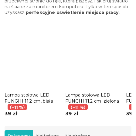
przeciwnej stronie do ręki, którą piszesz, i skieruj światło
na ścianę za monitorem komputera. Tylko w ten sposób
uzyskasz
perfekcyjne oświetlenie miejsca pracy.
Lampa stołowa LED
Lampa stołowa LED
LED
FUNGHI 11,2 cm, biała
FUNGHI 11,2 cm, zielona
FUNG
(–11 %)
(–11 %)
brą
(–
39 zł
39 zł
39 
S
o