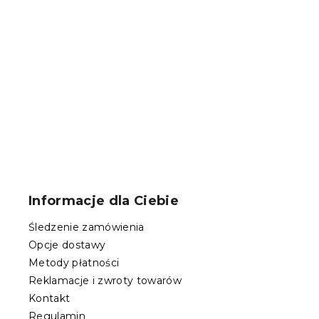
24 zł
S
t
o
Informacje dla Ciebie
p
k
Śledzenie zamówienia
a
Opcje dostawy
Metody płatności
Reklamacje i zwroty towarów
Kontakt
Regulamin