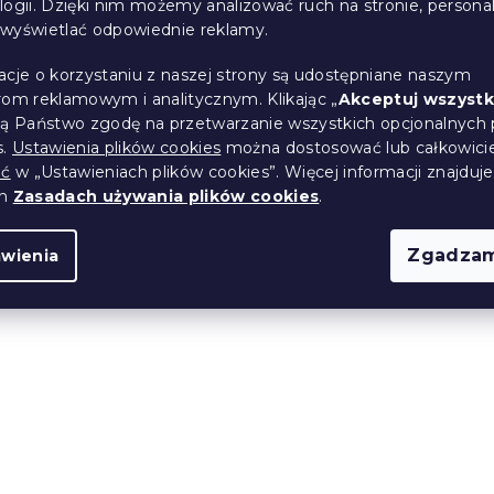
logii. Dzięki nim możemy analizować ruch na stronie, persona
i wyświetlać odpowiednie reklamy.
ścieradło
Jersey prześcieradło
acje o korzystaniu z naszej strony są udostępniane naszym
iałe 70x140 cm
dziecięce jasnoszare 7
rom reklamowym i analitycznym. Klikając „
Akceptuj wszystk
cm
ją Państwo zgodę na przetwarzanie wszystkich opcjonalnych 
(>10 szt)
W magazynie
(>10 szt)
s.
Ustawienia plików cookies
można dostosować lub całkowici
ić
w „Ustawieniach plików cookies”. Więcej informacji znajduje
24 zł
ch
Zasadach używania plików cookies
.
Zgadzam
awienia