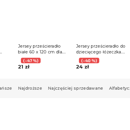
Jersey prześcieradło
Jersey prześcieradło do
białe 60 x 120 cm dla
dziecięcego łóżeczka
0x200
dziecka
różowe 70 x 140 cm
(–47 %)
(–40 %)
21 zł
24 zł
ańsze
Najdroższe
Najczęściej sprzedawane
Alfabetyc