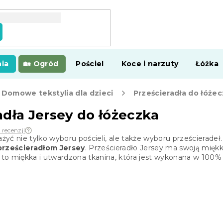
ia
Ogród
Pościel
Koce i narzuty
Łóżka
Domowe tekstylia dla dzieci
Prześcieradła do łóże
adła Jersey do łóżeczka
 recenzji
yć nie tylko wyboru pościeli, ale także wyboru prześcieradeł.
 prześcieradłom Jersey
. Prześcieradło Jersey ma swoją mięk
t to miękka i utwardzona tkanina, która jest wykonana w 100% 