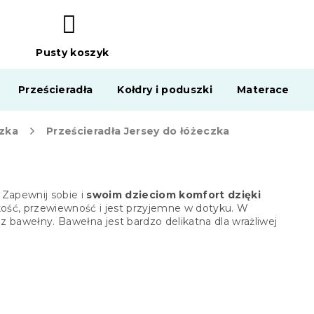
Pusty koszyk
KOSZYK
Prześcieradła
Kołdry i poduszki
Materace
czka
Prześcieradła Jersey do łóżeczka
 Zapewnij sobie i
swoim dzieciom komfort dzięki
kość, przewiewność i jest przyjemne w dotyku. W
z bawełny. Bawełna jest bardzo delikatna dla wrażliwej