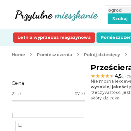
Przejść
do
treści
Szukaj
Letnia wyprzedaż magazynowa
Pomieszczen
Home
Pomieszczenia
Pokój dziecięcy
P
Prześcier
a
★★★★★
★★★★★
4,5
z 479
s
Nie można lekceważ
Cena
e
wysokiej jakości
k
rzeczywistości jes
21
zł
67
zł
b
skóry dziecka.
o
c
z
n
y