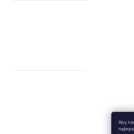
Jersey Prze
dziecka mo
cm
W magazynie
21 zł
Aby na
najlep