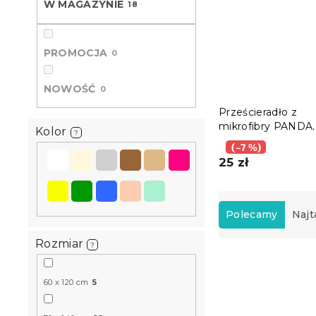
W MAGAZYNIE
18
PROMOCJA
0
NOWOŚĆ
0
Prześcieradło z
mikrofibry PANDA
Kolor
?
RELAX miętowe 9
(–7 %)
cm
25 zł
S
o
Polecamy
Najt
r
t
Rozmiar
?
L
o
i
w
60 x 120 cm
5
s
a
t
n