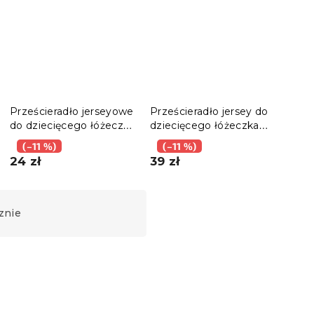
Prześcieradło jerseyowe
Prześcieradło jersey do
Prze
do dziecięcego łóżeczka
dziecięcego łóżeczka
nie
jasnokremowe 70 x 140
EXCLUSIVE 70x140 cm
70x1
(–11 %)
(–11 %)
(–
cm
w kolorze stary róż
24 zł
39 zł
66 
znie