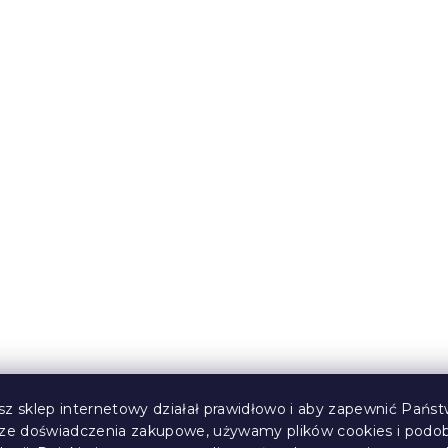
ścieradło dla
Jersey prześcieradło do
relowe 60 x 120
dziecięcego łóżeczka
jasnoniebieskie 70 x 1
(>10 szt)
W magazynie
(>10 szt)
24 zł
sz sklep internetowy działał prawidłowo i aby zapewnić Państ
sze doświadczenia zakupowe, używamy plików cookies i podo