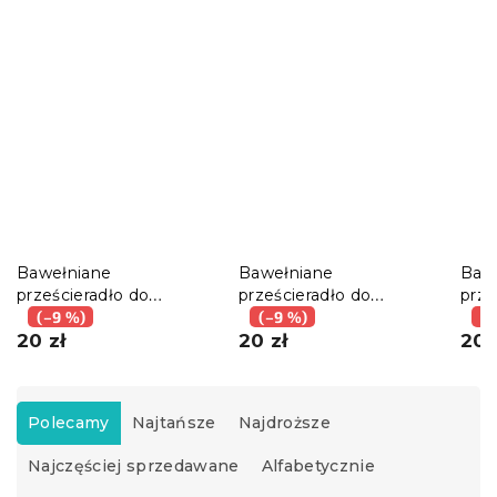
Bawełniane
Bawełniane
Baw
prześcieradło do
prześcieradło do
prze
łóżeczka dziecięcego
(–9 %)
dziecięcego łóżeczka
(–9 %)
dzie
(–
GRENTIS zielone
20 zł
DIGGERO kolorowe
20 zł
LIT
20 
110x160 cm
110x160 cm
kolo
S
o
Polecamy
Najtańsze
Najdroższe
r
Najczęściej sprzedawane
Alfabetycznie
t
o