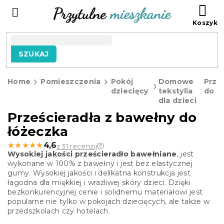
Przejść
KO
do
treści
SZUKAJ
Home
Pomieszczenia
Pokój
Domowe
Prze
dziecięcy
tekstylia
do ł
dla dzieci
Prześcieradła z bawełny do
łóżeczka
★★★★★
★★★★★
4,6
z 31 recenzji
Wysokiej jakości prześcieradło bawełniane
, jest
wykonane w 100% z bawełny i jest bez elastycznej
gumy. Wysokiej jakości i delikatna konstrukcja jest
łagodna dla miękkiej i wrażliwej skóry dzieci. Dzięki
bezkonkurencyjnej cenie i solidnemu materiałowi jest
popularne nie tylko w pokojach dziecięcych, ale także w
przedszkolach czy hotelach.