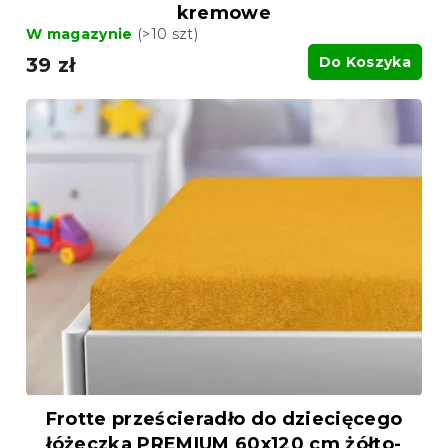
kremowe
W magazynie
(>10 szt)
39 zł
Do Koszyka
Frotte prześcieradło do dziecięcego
łóżeczka PREMIUM 60x120 cm żółto-