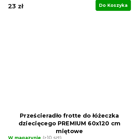
23 zł
Do Koszyka
Prześcieradło frotte do łóżeczka
dziecięcego PREMIUM 60x120 cm
miętowe
W magazynie
(>10 szt)