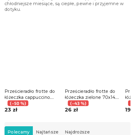
chłodniejsze miesiące, są ciepłe, pewne i przyjemne w
dotyku.
Prześcieradło frotte do
Prześcieradło frotte do
Prze
łóżeczka cappuccino
łóżeczka zielone 70x140
łóże
60x120 cm
(–50 %)
cm
(–43 %)
PRE
(–
23 zł
26 zł
mię
19 z
S
o
Polecamy
Najtańsze
Najdroższe