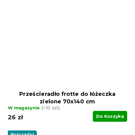
Prześcieradło frotte do łóżeczka
zielone 70x140 cm
W magazynie
(>10 szt)
26 zł
Do Koszyka
Wyprzedaż