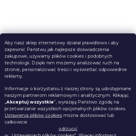
n
t
r
o
l
k
S
i
t
l
Aby nasz sklep internetowy działał prawidłowo i aby
o
i
zapewnić Państwu jak najlepsze doświadczenia
Informacje dla Ciebie
s
p
zakupowe, używamy plików cookies i podobnych
t
k
technologii. Dzięki nim możemy analizować ruch na
Śledzenie zamówienia
y
a
stronie, personalizować treści i wyświetlać odpowiednie
Opcje dostawy
reklamy.
Metody płatności
Reklamacje i zwroty towarów
Informacje o korzystaniu z naszej strony są udostępniane
Kontakt
naszym partnerom reklamowym i analitycznym. Klikając
Regulamin
„
Akceptuj wszystkie
”, wyrażają Państwo zgodę na
przetwarzanie wszystkich opcjonalnych plików cookies.
Ochrona danych osobowych
Ustawienia plików cookies
można dostosować lub
Kodeks etyczny
całkowicie
Dla partnerów
odrzucić
w „Ustawieniach plików cookies”. Więcej informacji