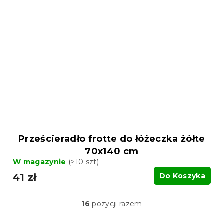
Prześcieradło frotte do łóżeczka żółte
70x140 cm
W magazynie
(>10 szt)
41 zł
Do Koszyka
16
pozycji razem
K
o