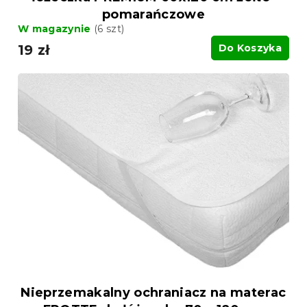
pomarańczowe
W magazynie
(6 szt)
19 zł
Do Koszyka
Nieprzemakalny ochraniacz na materac