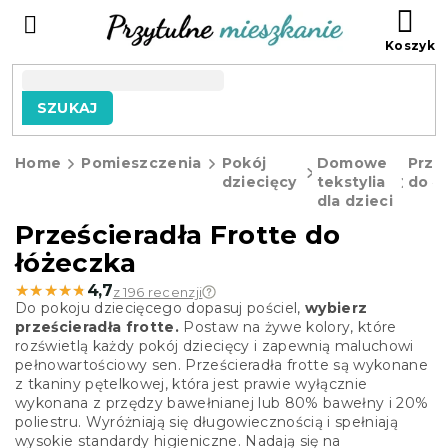
Przejść
KO
do
treści
SZUKAJ
Home
Pomieszczenia
Pokój
Domowe
Prze
dziecięcy
tekstylia
do ł
dla dzieci
Prześcieradła Frotte do
łóżeczka
★★★★★
★★★★★
4,7
z 196 recenzji
Do pokoju dziecięcego dopasuj pościel,
wybierz
prześcieradła frotte.
Postaw na żywe kolory, które
rozświetlą każdy pokój dziecięcy i zapewnią maluchowi
pełnowartościowy sen. Prześcieradła frotte są wykonane
z tkaniny pętelkowej, która jest prawie wyłącznie
wykonana z przędzy bawełnianej lub 80% bawełny i 20%
poliestru. Wyróżniają się długowiecznością i spełniają
wysokie standardy higieniczne. Nadają się na