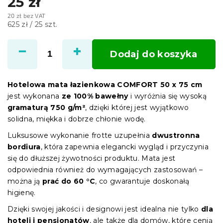
25 zł
20 zł bez VAT
Cena
625 zł / 25 szt.
jednostkowa:
Dodaj do koszyka
Hotelowa mata łazienkowa COMFORT 50 x 75 cm
jest wykonana
ze 100% bawełny
i wyróżnia się wysoką
gramaturą 750 g/m²
, dzięki której jest wyjątkowo
solidna, miękka i dobrze chłonie wodę.
Luksusowe wykonanie frotte uzupełnia
dwustronna
bordiura
, która zapewnia elegancki wygląd i przyczynia
się do dłuższej żywotności produktu. Mata jest
odpowiednia również do wymagających zastosowań –
można ją
prać do 60 °C
, co gwarantuje doskonałą
higienę.
Dzięki swojej jakości i designowi jest idealna nie tylko
dla
hoteli i pensjonatów
, ale także dla domów, które cenią