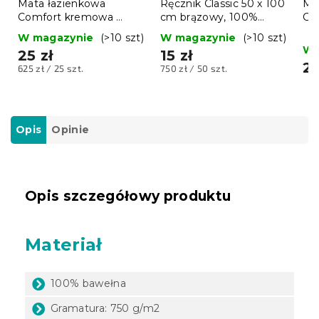
Mata łazienkowa
Ręcznik Classic 50 x 100
Ma
Comfort kremowa ​​
cm brązowy, 100%
Co
750g/m2
bawełna
75
W magazynie
(>10 szt)
W magazynie
(>10 szt)
W 
25 zł
15 zł
25
Cena
Cena
625 zł / 25 szt.
750 zł / 50 szt.
jednostkowa:
jednostkowa:
Opis
Opinie
Opis szczegółowy produktu
Materiał
100% bawełna
Gramatura: 750 g/m2