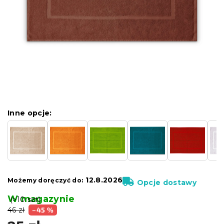
Inne opcje:
12.8.2026
Możemy doręczyć do:
Opcje dostawy
W magazynie
(>10 szt)
46 zł
–45 %