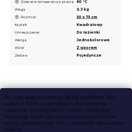
Zalecana temperatura prania
60 °C
?
Waga
0,3 kg
Rozmiar
50 x 75 cm
?
Kształt
Kwadratowy
Umieszczenie
Do łazienki
Wersja
Jednokolorowe
Wzór
Z wzorem
Zestaw
Pojedyncze
S
t
Aby nasz sklep internetowy działał prawidłowo i aby
o
zapewnić Państwu jak najlepsze doświadczenia
Informacje dla Ciebie
p
zakupowe, używamy plików cookies i podobnych
k
technologii. Dzięki nim możemy analizować ruch na
Śledzenie zamówienia
a
stronie, personalizować treści i wyświetlać odpowiednie
Opcje dostawy
reklamy.
Metody płatności