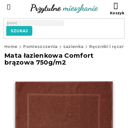
Przejść
KO
do
treści
SZUKAJ
Home
Pomieszczenia
Łazienka
Ręczniki i ręczni
Mata łazienkowa Comfort
brązowa 750g/m2