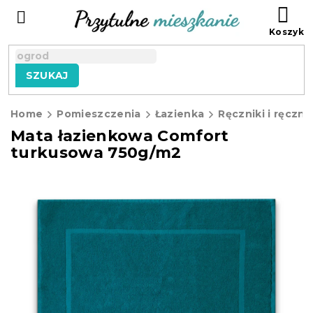
Przejść
KO
do
treści
SZUKAJ
Home
Pomieszczenia
Łazienka
Ręczniki i ręczni
Mata łazienkowa Comfort
turkusowa 750g/m2