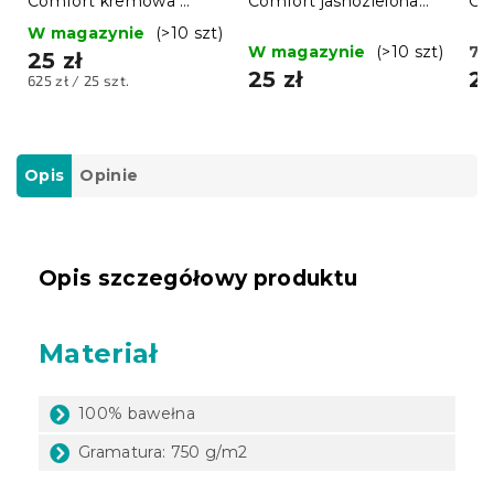
Comfort kremowa ​​
Comfort jasnozielona
Co
750g/m2
750g/m2
75
W magazynie
(>10 szt)
W magazynie
(>10 szt)
7 
25 zł
25 zł
26
Cena
625 zł / 25 szt.
jednostkowa:
Opis
Opinie
Opis szczegółowy produktu
Materiał
100% bawełna
Gramatura: 750 g/m2