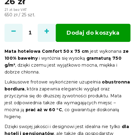
26 zł
21 zł bez VAT
Cena
650 zł / 25 szt.
jednostkowa:
Dodaj do koszyka
Mata hotelowa Comfort 50 x 75 cm
jest wykonana
ze
100% bawełny
i wyróżnia się wysoką
gramaturą 750
g/m²
, dzięki czemu jest wyjątkowo mocna, miękka i
dobrze chłonna.
Luksusowe frotowe wykończenie uzupełnia
obustronna
bordiura
, która zapewnia elegancki wygląd oraz
przyczynia się do dłuższej żywotności produktu. Mata
jest odpowiednia także dla wymagających miejsc –
można ją
prać aż w 60 °C
, co gwarantuje doskonałą
higienę.
Dzięki swojej jakości i designowi jest idealna nie tylko
dla
hoteli i pensjonatów
, ale także dla gospodarstw