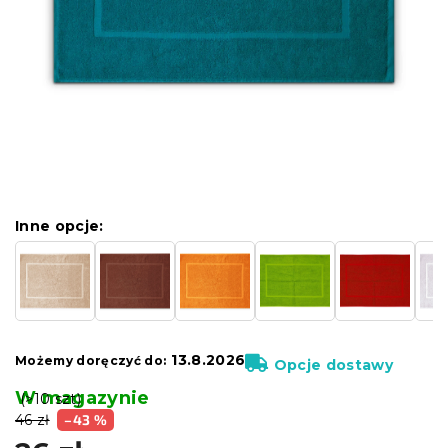
Inne opcje:
13.8.2026
Możemy doręczyć do:
Opcje dostawy
W magazynie
(>10 szt)
46 zł
–43 %