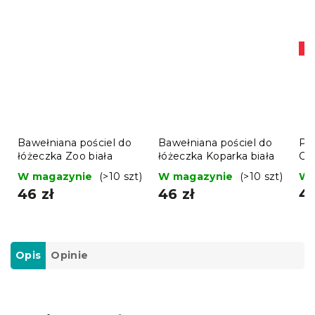
Pr
Bawełniana pościel do
Bawełniana pościel do
Po
łóżeczka Zoo biała
łóżeczka Koparka biała
Cu
W magazynie
(>10 szt)
W magazynie
(>10 szt)
W 
46 zł
46 zł
43
Opis
Opinie