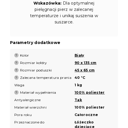
Wskazówka:
Dla optymalnej
pielęgnacji pierz w zalecanej
temperaturze i unikaj suszenia w
suszarce.
Parametry dodatkowe
Kolor
Biały
?
Rozmiar kołdry
90 x 135 cm
?
Rozmiar poduszki
45 x 65 cm
?
Zalecana temperatura prania
40 °C
?
Waga
1 kg
Materiał wypełnienia
100% poliester
?
Antyalergiczne
Tak
Materiał wierzchni
100% poliester
Pora roku
Całoroczne
Przeznaczone do
Łóżeczko
dziecięce