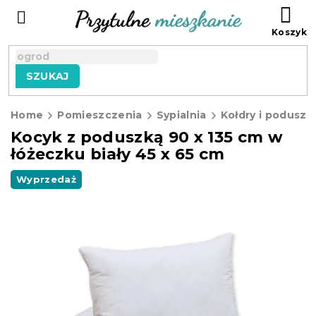
Przejść
KO
do
treści
SZUKAJ
Home
Pomieszczenia
Sypialnia
Kołdry i poduszk
Kocyk z poduszką 90 x 135 cm w
łóżeczku biały 45 x 65 cm
Wyprzedaż