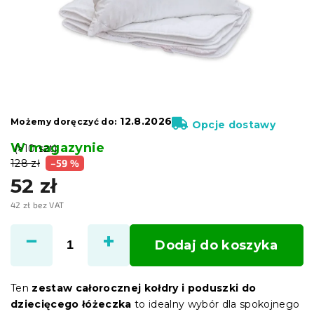
12.8.2026
Możemy doręczyć do:
Opcje dostawy
W magazynie
(>10 szt)
128 zł
–59 %
52 zł
42 zł bez VAT
Cena
jednostkowa:
Dodaj do koszyka
Ten
zestaw całorocznej kołdry i poduszki do
dziecięcego łóżeczka
to idealny wybór dla spokojnego