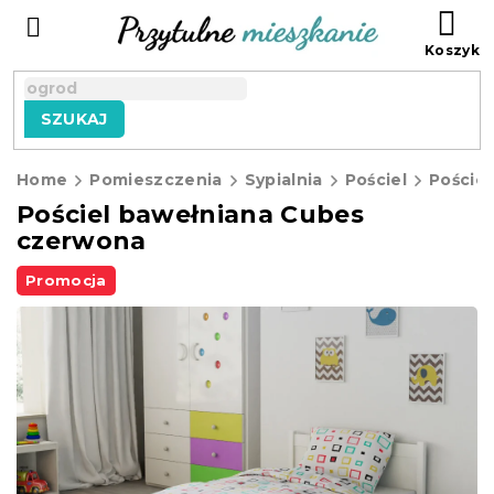
Przejść
KO
do
treści
SZUKAJ
Home
Pomieszczenia
Sypialnia
Pościel
Pościel
Pościel bawełniana Cubes
czerwona
Promocja