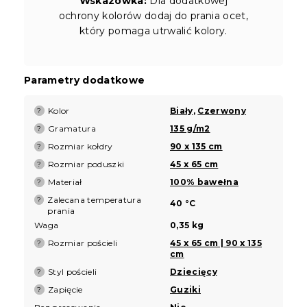
Wskazówka:
Dla dodatkowej
ochrony kolorów dodaj do prania ocet,
który pomaga utrwalić kolory.
Parametry dodatkowe
Kolor
Biały
,
Czerwony
?
Gramatura
135 g/m2
?
Rozmiar kołdry
90 x 135 cm
?
Rozmiar poduszki
45 x 65 cm
?
Materiał
100% bawełna
?
Zalecana temperatura
?
40 °C
prania
Waga
0,35 kg
Rozmiar pościeli
45 x 65 cm | 90 x 135
?
cm
Styl pościeli
Dziecięcy
?
Zapięcie
Guziki
?