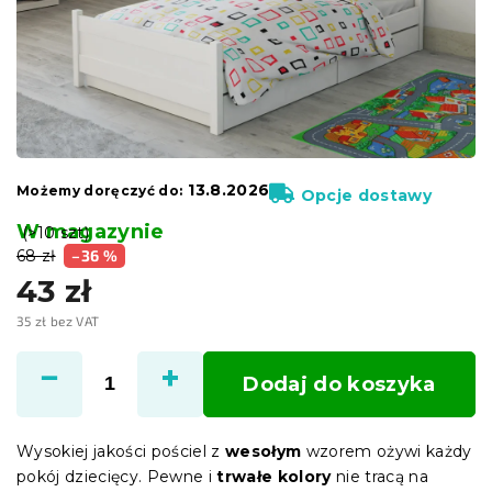
13.8.2026
Możemy doręczyć do:
Opcje dostawy
W magazynie
(>10 szt)
68 zł
–36 %
43 zł
35 zł bez VAT
Cena
jednostkowa:
Dodaj do koszyka
Wysokiej jakości pościel z
wesołym
wzorem ożywi każdy
pokój dziecięcy. Pewne i
trwałe kolory
nie tracą na