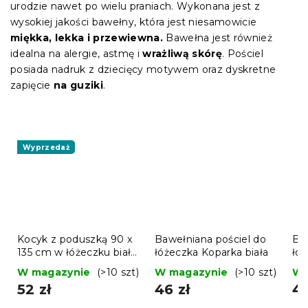
urodzie nawet po wielu praniach. Wykonana jest z
wysokiej jakości bawełny, która jest niesamowicie
miękka, lekka i przewiewna.
Bawełna jest również
idealna na alergie, astmę i
wrażliwą skórę
. Pościel
posiada nadruk z dziecięcy motywem oraz dyskretne
zapięcie
na guziki
.
Wyprzedaż
Kocyk z poduszką 90 x
Bawełniana pościel do
Ba
135 cm w łóżeczku biały
łóżeczka Koparka biała
łóż
45 x 65 cm
W magazynie
(>10 szt)
W magazynie
(>10 szt)
W 
52 zł
46 zł
46