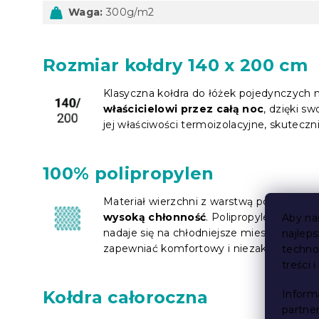
Waga:
300g/m2
Rozmiar kołdry 140 x 200 cm
Klasyczna kołdra do łóżek pojedynczych
właścicielowi przez całą noc
, dzięki sw
jej właściwości termoizolacyjne, skuteczn
100% polipropylen
Materiał wierzchni z warstwą polipropyle
wysoką chłonność
. Polipropylen tworzy
Aby na
nadaje się na chłodniejsze miesiące. War
najlep
zapewniać komfortowy i niezakłócony se
techno
treści 
Kołdra całoroczna
Inform
partne