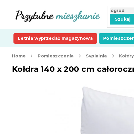
Przejść
do
treści
Szukaj
Letnia wyprzedaż magazynowa
Pomieszczen
Home
Pomieszczenia
Sypialnia
Kołdry
Kołdra 140 x 200 cm całoroc