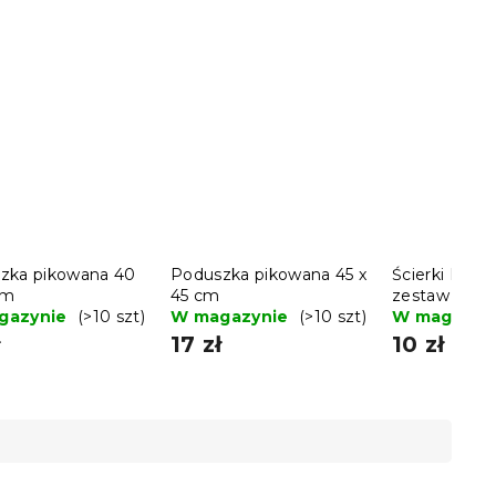
zka pikowana 40
Poduszka pikowana 45 x
Ścierki LINE
cm
45 cm
zestaw 3 szt.
gazynie
(>10 szt)
W magazynie
(>10 szt)
warianty
W magazyn
ł
17 zł
10 zł