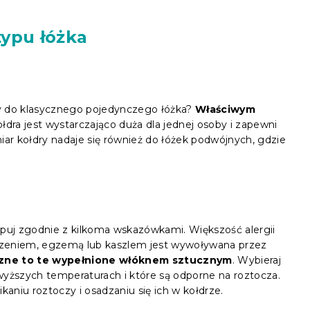
typu łóżka
y do klasycznego pojedynczego łóżka?
Właściwym
ołdra jest wystarczająco duża dla jednej osoby i zapewni
r kołdry nadaje się również do łóżek podwójnych, gdzie
.
tępuj zgodnie z kilkoma wskazówkami. Większość alergii
dzeniem, egzemą lub kaszlem jest wywoływana przez
iczne to te wypełnione włóknem sztucznym
. Wybieraj
wyższych temperaturach i które są odporne na roztocza.
kaniu roztoczy i osadzaniu się ich w kołdrze.