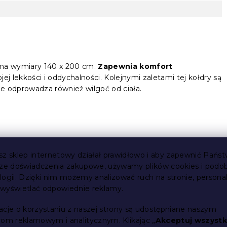
 ma wymiary 140 x 200 cm.
Zapewnia komfort
ojej lekkości i oddychalności. Kolejnymi zaletami tej kołdry są
ie odprowadza również wilgoć od ciała.
nu
nadaje kołdrze gładkość w dotyku, przewiewność i
 najczęściej wewnętrzną warstwę izolacyjną, dzięki czemu
sz sklep internetowy działał prawidłowo i aby zapewnić Państ
stwa izolacyjna ma za zadanie regulować temperaturę ciała i
sze doświadczenia zakupowe, używamy plików cookies i podo
n.
logii. Dzięki nim możemy analizować ruch na stronie, persona
i wyświetlać odpowiednie reklamy.
acje o korzystaniu z naszej strony są udostępniane naszym
rom reklamowym i analitycznym. Klikając „
Akceptuj wszystk