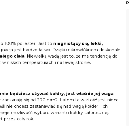
P
to 100% poliester. Jest to
niegniotący się, lekki,
ęgnacja jest bardzo łatwa. Dzięki mikrowłóknom doskonale
ałego ciała
. Niewielką wadą jest to, że ma tendencję do
w niskich temperaturach i na lewej stronie.
ie będziesz używać kołdry, jest właśnie jej waga
.
 zaczynają się od 300 g/m2. Latem ta wartość jest nieco
śli nie chcesz zastanawiać się nad wagą kołder i ich
tnieje możliwość wyboru wariantu kołdry całorocznej.
 przez cały rok.