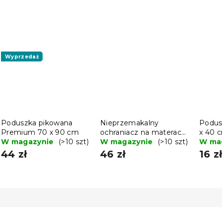
Wyprzedaż
Poduszka pikowana
Nieprzemakalny
Podus
Premium 70 x 90 cm
ochraniacz na materac
x 40 
W magazynie
(>10 szt)
PIKOWANY 90 x 200
W magazynie
(>10 szt)
W ma
cm
44 zł
46 zł
16 z