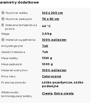
arametry dodatkowe
Rozmiar kołdry
140 x 200 cm
?
Rozmiar poduszki
70 x 90 cm
?
Zalecana temperatura
?
40 °C
prania
Waga
2,6 kg
Materiał wypełnienia
100% poliester
?
Antyalergiczne
Tak
Jakość hotelowa
Tak
Masa kołdry
1350 g
Masa poduszki
1000 g
Materiał wierzchni
100% poliester
Pora roku
Całoroczne
Przeznaczone do
Łóżko pojedyncze, Łóżko
podwójne
Właściwości
Ciepła
,
Extra ciepła
termoregulacji kołdry