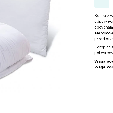
Kołdra z 
odpowiedn
oddychając
alergikó
przed prz
Komplet s
poliestro
Waga pod
Waga koł