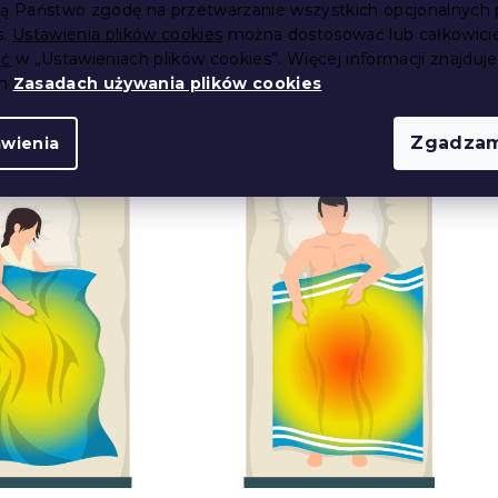
ebujesz dużej przestrzeni do przechowywania kołder
ją Państwo zgodę na przetwarzanie wszystkich opcjonalnych 
ie doceniane przez osoby mieszkające w małych
s.
Ustawienia plików cookies
można dostosować lub całkowici
nych waha się od 250 g/m2 do 400 g/m2. Niższa wartość
ić
w „Ustawieniach plików cookies”. Więcej informacji znajduje
e wolą chłodniejsze kołdry, natomiast wyższa waga jest nieco
ch
Zasadach używania plików cookies
.
ała i reguluje temperaturę przez cały rok.
Zgadzam
awienia