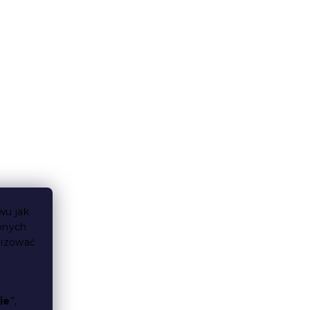
wu jak
bnych
lizować
ie
”,