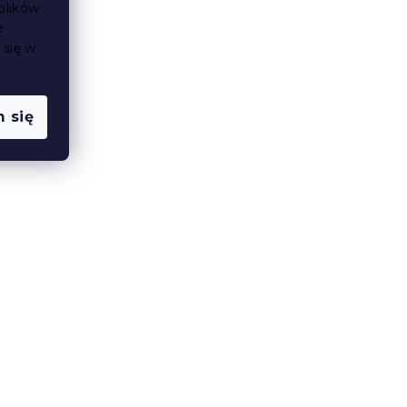
plików
e
 się w
 się