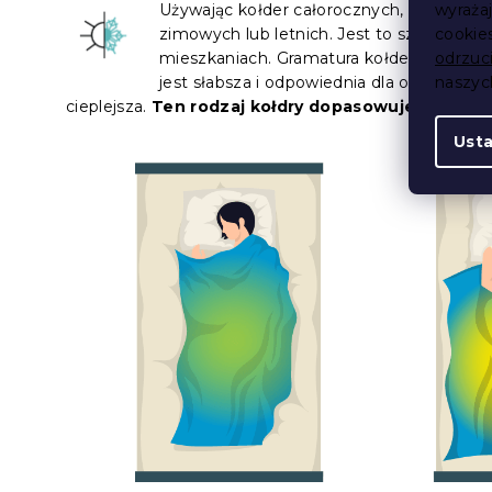
Używając kołder całorocznych, nie potrz
wyraża
zimowych lub letnich. Jest to szczególn
cookie
mieszkaniach. Gramatura kołder całorocz
odrzuc
jest słabsza i odpowiednia dla osób, któr
naszy
cieplejsza.
Ten rodzaj kołdry dopasowuje się do ci
Ust