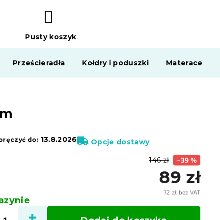
Pusty koszyk
KOSZYK
Prześcieradła
Kołdry i poduszki
Materace
cm
13.8.2026
ręczyć do:
Opcje dostawy
146 zł
–39 %
89 zł
72 zł bez VAT
zynie
Cena
jedno