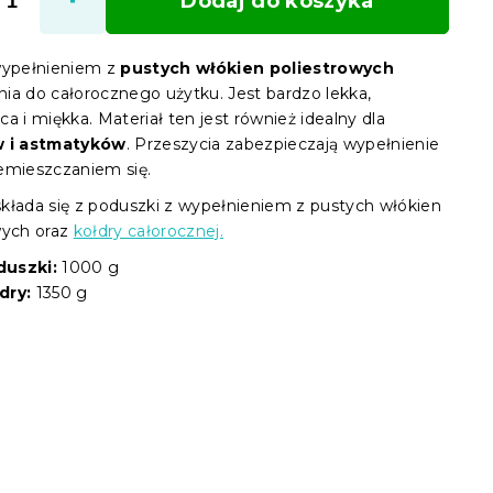
Dodaj do koszyka
wypełnieniem z
pustych włókien poliestrowych
ia do całorocznego użytku. Jest bardzo lekka,
a i miękka. Materiał ten jest również idealny dla
w i astmatyków
. Przeszycia zabezpieczają wypełnienie
emieszczaniem się.
kłada się z poduszki z wypełnieniem z pustych włókien
wych oraz
kołdry całorocznej.
uszki:
1000 g
dry:
1350 g