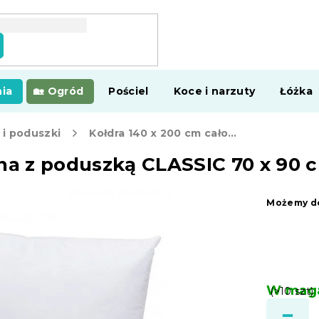
ia
Ogród
Pościel
Koce i narzuty
Łóżka
 i poduszki
Kołdra 140 x 200 cm całoroczna z poduszką CLASSIC 70 x 90 cm
zna z poduszką CLASSIC 70 x 90 
Możemy do
W maga
(>10 szt)