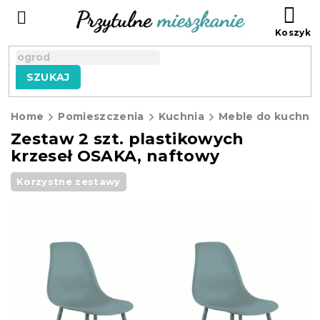
Przejść
KO
do
treści
SZUKAJ
Home
Pomieszczenia
Kuchnia
Meble do kuchni
Zestaw 2 szt. plastikowych
krzeseł OSAKA, naftowy
Korzystne zestawy