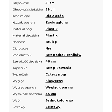
Głębokość
51 cm
Głębokość siedziska
39 cm
Ilość miejsc
Dla 2 osób
Kształt oparcia
Zaokrąglona
Materiał nóg
Plastik
Materiał siedziska
Plastik
Nośność
100 kg
Obrotowe
Nie
Podłokietniki
Bez podłokietników
Szerokość siedziska
46 cm
Tapicerka
Bez pikowania
Typ nóżek
Cztery nogi
Wygląd
Klasyczny
Wygląd oparcia
Wygląd oparcia
Wysokość siedziska
44 cm
Wzór
Jednokolorowy
Zestawy
Zestawy