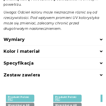
powietrzu.
Uwaga: Odcień koloru może nieznacznie różnić się od
rzeczywistości. Pod wpływem promieni UV kolorystyka
może się zmieniać, zalecamy chronić przed
długotrwałym nasłonecznieniem.
Wymiary
Kolor i materiał
Specyfikacja
Zestaw zawiera
Produkt Polski
Produkt Polski
Pr
🇵🇱
🇵🇱
🇵
Wypróbuj w AR
Wypróbuj w AR