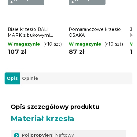
❖
❖
Białe krzesło BALI
Pomarańczowe krzesło
Ja
MARK z bukowymi
OSAKA
MA
nogami
no
W magazynie
(>10 szt)
W magazynie
(>10 szt)
W 
107 zł
87 zł
11
Opis
Opinie
Opis szczegółowy produktu
Materiał krzesła
Polipropylen:
Naftowy