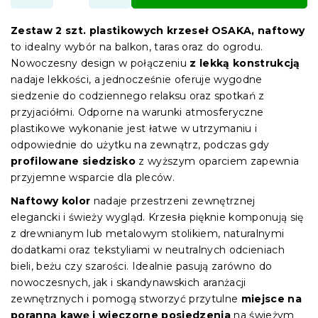
Zestaw 2 szt. plastikowych krzeseł OSAKA, naftowy
to idealny wybór na balkon, taras oraz do ogrodu.
Nowoczesny design w połączeniu
z lekką konstrukcją
nadaje lekkości, a jednocześnie oferuje wygodne
siedzenie do codziennego relaksu oraz spotkań z
przyjaciółmi. Odporne na warunki atmosferyczne
plastikowe wykonanie jest łatwe w utrzymaniu i
odpowiednie do użytku na zewnątrz, podczas gdy
profilowane siedzisko
z wyższym oparciem zapewnia
przyjemne wsparcie dla pleców.
Naftowy kolor
nadaje przestrzeni zewnętrznej
elegancki i świeży wygląd. Krzesła pięknie komponują się
z drewnianym lub metalowym stolikiem, naturalnymi
dodatkami oraz tekstyliami w neutralnych odcieniach
bieli, beżu czy szarości. Idealnie pasują zarówno do
nowoczesnych, jak i skandynawskich aranżacji
zewnętrznych i pomogą stworzyć przytulne
miejsce na
poranną kawę i wieczorne posiedzenia
na świeżym