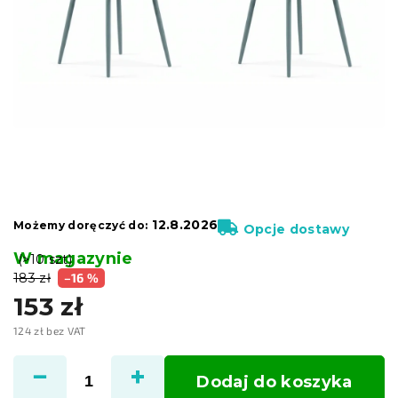
12.8.2026
Możemy doręczyć do:
Opcje dostawy
W magazynie
(>10 szt)
183 zł
–16 %
153 zł
124 zł bez VAT
Cena
jednostkowa:
Dodaj do koszyka