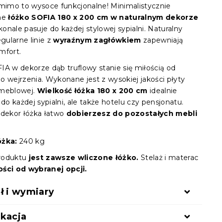
 mimo to wysoce funkcjonalne! Minimalistycznie
ane
łóżko SOFIA 180 x 200 cm w naturalnym dekorze
onale pasuje do każdej stylowej sypialni. Naturalny
egularne linie z
wyraźnym zagłówkiem
zapewniają
mfort.
IA w dekorze dąb truflowy stanie się miłością od
o wejrzenia. Wykonane jest z wysokiej jakości płyty
 meblowej.
Wielkość łóżka 180 x 200 cm
idealnie
 do każdej sypialni, ale także hotelu czy pensjonatu.
 dekor łóżka łatwo
dobierzesz do pozostałych mebli
óżka:
240 kg
roduktu
jest zawsze wliczone łóżko.
Stelaż i materac
ści od wybranej opcji.
ł i wymiary
ikacja