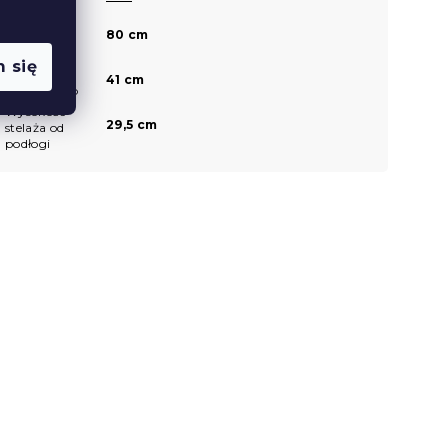
Wysokość
80 cm
czoła przy
głowie
 się
Wysokość
41 cm
czoła u stóp
Wysokość
29,5 cm
stelaża od
podłogi