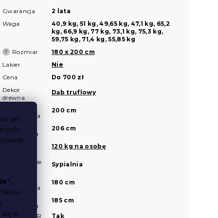
Gwarancja
2 lata
Waga
40,9 kg, 51 kg, 49,65 kg, 47,1 kg, 65,2
kg, 66,9 kg, 77 kg, 73,1 kg, 75,3 kg,
59,75 kg, 71,4 kg, 55,85 kg
Rozmiar
180 x 200 cm
?
Lakier
Nie
Cena
Do 700 zł
Dekor
Dąb truflowy
drewna
Długość
200 cm
wewnętrzna
wu jak
Długość
206 cm
bnych
zewnętrzna
lizować
Nośność
120 kg na osobę
łóżka
Odpowiednie
Sypialnia
do
Szerokość
ie
”,
180 cm
wewnętrzna
plików
Szerokość
185 cm
e
zewnętrzna
 się w
Widok AR
Tak
?