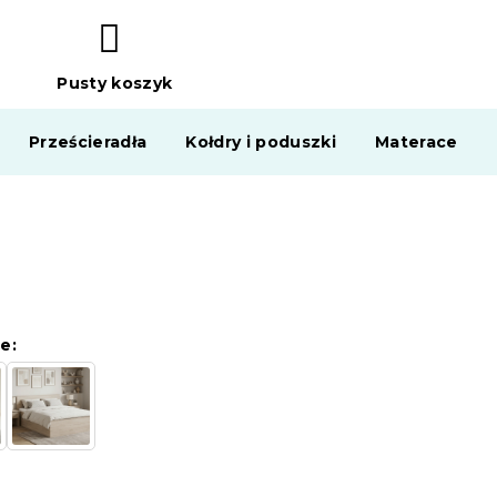
Pusty koszyk
KOSZYK
Prześcieradła
Kołdry i poduszki
Materace
e: