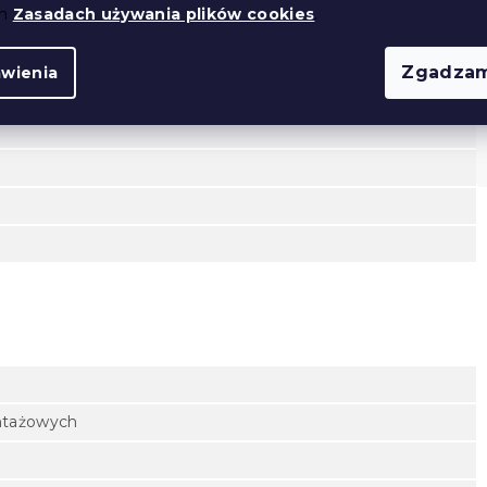
ch
Zasadach używania plików cookies
.
Zgadzam
awienia
ntażowych