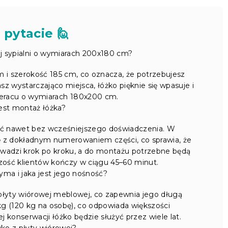
 pytacie 🙋
ej sypialni o wymiarach 200x180 cm?
 i szerokość 185 cm, co oznacza, że potrzebujesz
sz wystarczająco miejsca, łóżko pięknie się wpasuje i
eracu o wymiarach 180x200 cm.
jest montaż łóżka?
ić nawet bez wcześniejszego doświadczenia. W
ję z dokładnym numerowaniem części, co sprawia, że
prowadzi krok po kroku, a do montażu potrzebne będą
zość klientów kończy w ciągu 45–60 minut.
yma i jaka jest jego nośność?
 płyty wiórowej meblowej, co zapewnia jego długą
g (120 kg na osobę), co odpowiada większości
konserwacji łóżko będzie służyć przez wiele lat.
żko z płyty wiórowej?