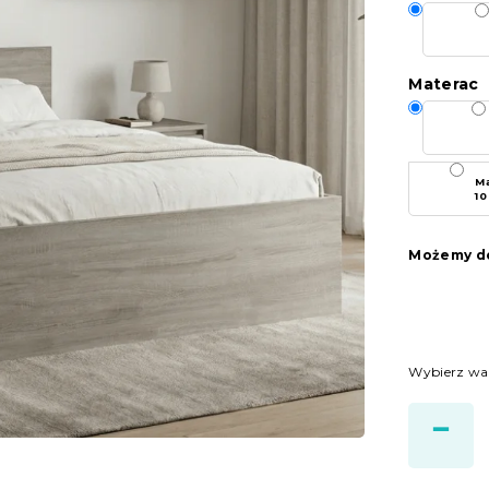
Materac
Ma
10
Możemy do
Wybierz wa