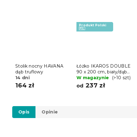
Produkt Polski
🇵🇱
Stolik nocny HAVANA
Łóżko IKAROS DOUBLE
dąb truflowy
90 x 200 cm, biały/dąb
14 dni
sonoma
W magazynie
(>10 szt)
164 zł
237 zł
od
Opis
Opinie