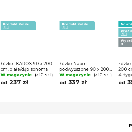
Produkt Polski
Produkt Polski
Nowo
🇵🇱
🇵🇱
Produ
🇵🇱
Wypró
❖
Łóżko IKAROS 90 x 200
Łóżko Naomi
Łóżko
cm, białe/dąb sonoma
podwyższone 90 x 200
200 c
W magazynie
(>10 szt)
cm, sosna
W magazynie
(>10 szt)
sono
4 tyg
237 zł
337 zł
3
od
od
od
P