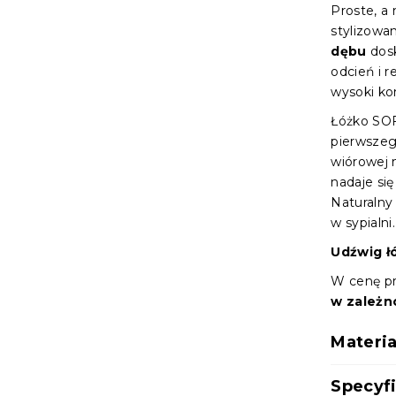
Proste, a
stylizow
dębu
dosk
odcień i r
wysoki ko
Łóżko SOF
pierwszeg
wiórowej
nadaje się
Naturalny
w sypialni.
Udźwig ł
W cenę p
w zależno
Materia
Specyf