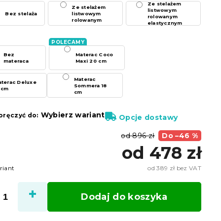
Ze stelażem
Ze stelażem
listwowym
Bez stelaża
listwowym
rolowanym
rolowanym
elastycznym
Bez
Materac Coco
materaca
Maxi 20 cm
Materac
terac Deluxe
Sommera 18
 cm
cm
Wybierz wariant
ręczyć do:
Opcje dostawy
od 896 zł
Do –46 %
od
478 zł
riant
od
389 zł
bez VAT
Cena
jedno
Dodaj do koszyka