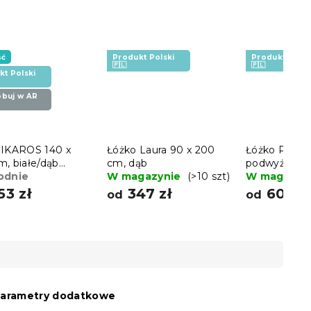
ść
Produkt Polski
Produkt Polsk
🇵🇱
🇵🇱
kt Polski
buj w AR
 IKAROS 140 x
Łóżko Laura 90 x 200
Łóżko PARIS
m, białe/dąb
cm, dąb
podwyższone
ma
odnie
W magazynie
(>10 szt)
cm, dąb
W magazyn
53 zł
347 zł
600 z
od
od
arametry dodatkowe