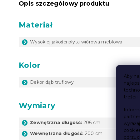
Opis szczegółowy produktu
Materiał
Wysokiej jakości płyta wiórowa meblowa
Kolor
Aby na
Dekor dąb truflowy
najlep
techno
treści 
Wymiary
Inform
partne
Zewnętrzna długość:
206 cm
wyraża
cookie
Wewnętrzna długość:
200 cm
odrzuc