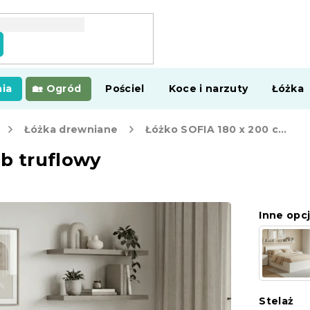
ia
Ogród
Pościel
Koce i narzuty
Łóżka
Łóżka drewniane
Łóżko SOFIA 180 x 200 cm, dąb truflowy
ąb truflowy
Inne opcj
Stelaż