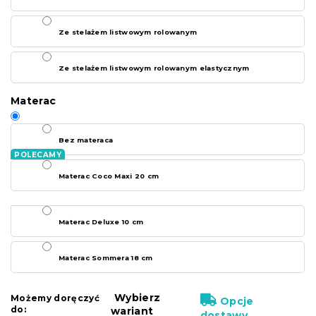
Ze stelażem listwowym rolowanym
Ze stelażem listwowym rolowanym elastycznym
Materac
Bez materaca
Materac Coco Maxi 20 cm
Materac Deluxe 10 cm
Materac Sommera 18 cm
Wybierz
Możemy doręczyć
Opcje
do:
wariant
dostawy