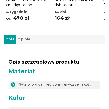
Łóżko SOFIA 180 x 200
Stolik nocny HAVANA
Łó
cm, dąb sonoma
dąb sonoma
90 
so
4 tygodnie
14 dni
W 
478 zł
164 zł
od
o
Opis
Opinie
Opis szczegółowy produktu
Materiał
Płyta wiórowa meblowa najwyższej jakości
Kolor