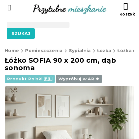
Przejść
KO
do
treści
SZUKAJ
Home
Pomieszczenia
Sypialnia
Łóżka
Łóżka d
Łóżko SOFIA 90 x 200 cm, dąb
sonoma
Produkt Polski 🇵🇱
Wypróbuj w AR ❖