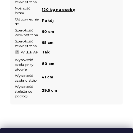
zewnętrzna
Nośność
120 kg na osobę
łóżka
Odpowiednie
Pokój
do
Szerokość
90 cm
wewnętrzna
Szerokość
95 cm
zewnętrzna
Widok AR
Tak
?
Wysokość
80 cm
czoła przy
głowie
Wysokość
41 cm
czoła u stóp
Wysokość
29,5 cm
stelaża od
podłogi
S