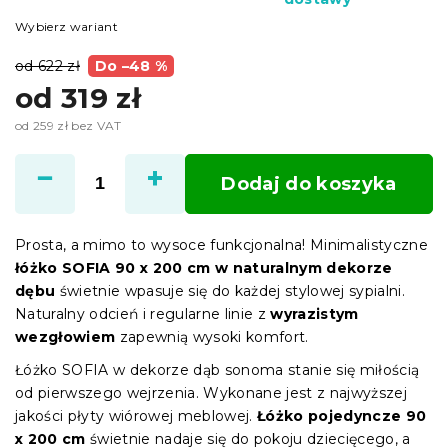
Wybierz wariant
od 622 zł
Do –48 %
od
319 zł
od
259 zł
bez VAT
Cena
jednostkowa:
Dodaj do koszyka
Prosta, a mimo to wysoce funkcjonalna! Minimalistyczne
łóżko SOFIA 90 x 200 cm w naturalnym dekorze
dębu
świetnie wpasuje się do każdej stylowej sypialni.
Naturalny odcień i regularne linie z
wyrazistym
wezgłowiem
zapewnią wysoki komfort.
Łóżko SOFIA w dekorze dąb sonoma stanie się miłością
od pierwszego wejrzenia. Wykonane jest z najwyższej
jakości płyty wiórowej meblowej.
Łóżko pojedyncze 90
x 200 cm
świetnie nadaje się do pokoju dziecięcego, a