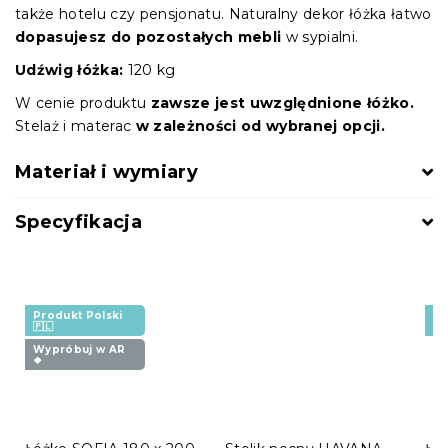
także hotelu czy pensjonatu. Naturalny dekor łóżka łatwo
dopasujesz do pozostałych mebli
w sypialni.
Udźwig łóżka:
120 kg
W cenie produktu
zawsze jest uwzględnione łóżko.
Stelaż i materac
w zależności od wybranej opcji.
Materiał i wymiary
Specyfikacja
Produkt Polski
Pr
🇵🇱
🇵
Wypróbuj w AR
❖