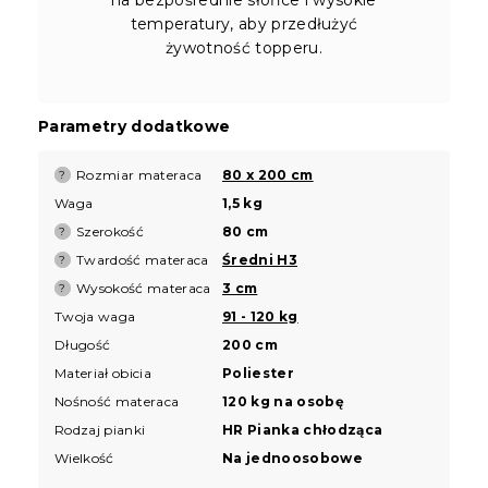
temperatury, aby przedłużyć
żywotność topperu.
Parametry dodatkowe
Rozmiar materaca
80 x 200 cm
?
Waga
1,5 kg
Szerokość
80 cm
?
Twardość materaca
Średni H3
?
Wysokość materaca
3 cm
?
Twoja waga
91 - 120 kg
Długość
200 cm
Materiał obicia
Poliester
Nośność materaca
120 kg na osobę
Rodzaj pianki
HR Pianka chłodząca
Wielkość
Na jednoosobowe