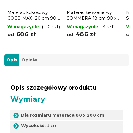
Materac kokosowy
Materac kieszeniowy
Ma
COCO MAXI 20 cm 90 x
SOMMERA 18 cm 90 x
SO
200 cm
200 cm
20
W magazynie
(>10 szt)
W magazynie
(4 szt)
W 
606 zł
486 zł
od
od
o
Opis
Opinie
Opis szczegółowy produktu
Wymiary
Dla rozmiaru materaca 80 x 200 cm
Wysokość:
3 cm