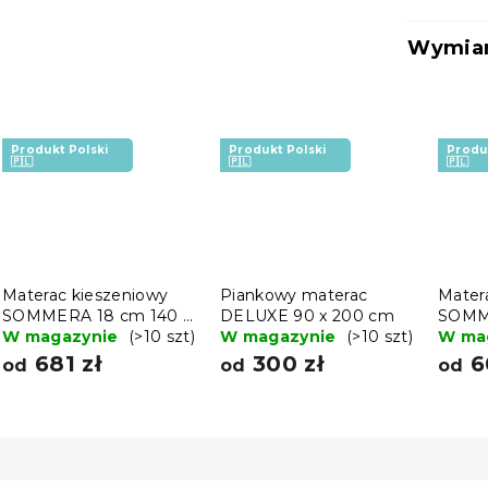
Wymiar
Produkt Polski
Produkt Polski
Produ
🇵🇱
🇵🇱
🇵🇱
Materac kieszeniowy
Piankowy materac
Mater
SOMMERA 18 cm 140 x
DELUXE 90 x 200 cm
SOMME
200 cm
W magazynie
(>10 szt)
W magazynie
(>10 szt)
200 
W ma
681 zł
300 zł
6
od
od
od