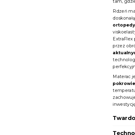
tam, gdzi
Rdzeń mat
doskonałą
ortoped
viskoelas
ExtraFlex 
przez obr
aktualny
technolo
perfekcyj
Materac j
pokrowie
temperatu
zachowuje
inwestycj
Twardo
Techno