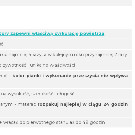
który zapewni właściwą cyrkulację powietrza
ść
co najmniej 4 razy, a w kolejnym roku przynajmniej 2 razy
o żywotność i unikalne właściwości
żnić -
kolor pianki i wykonanie przeszycia nie wpływa
 na wysokość, szerokość i długość
wanym - materac
rozpakuj najlepiej w ciągu 24 godzin
 wracać do pierwotnego stanu aż do 48 godzin