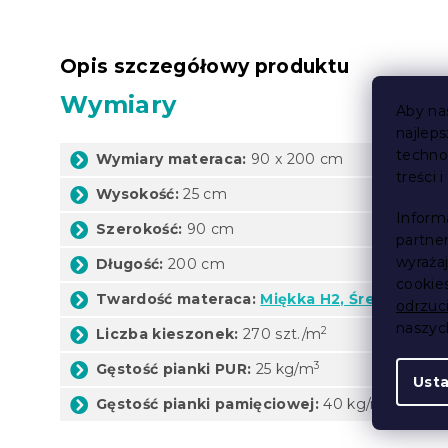
Opis szczegółowy produktu
Wymiary
Aby na
najlep
techno
Wymiary materaca:
90 x 200 cm
treści 
Wysokość:
25 cm
Inform
Szerokość:
90 cm
partne
wyraża
Długość:
200 cm
cookie
Twardość materaca:
Miękka H2, Średnia H3,
odrzuc
naszy
2
Liczba kieszonek:
270 szt./m
3
Gęstość pianki PUR:
25 kg/m
Ust
3
Gęstość pianki pamięciowej:
40 kg/m