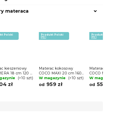
y materaca
kt Polski
Produkt Polski
Produkt Polsk
🇵🇱
🇵🇱
ac kieszeniowy
Materac kokosowy
Materac kok
RA 18 cm 120 x
COCO MAXI 20 cm 160
COCO MAXI 
cm
gazynie
(>10 szt)
x 200 cm
W magazynie
(>10 szt)
200 cm
W magazyn
04 zł
959 zł
558 zł
od
od