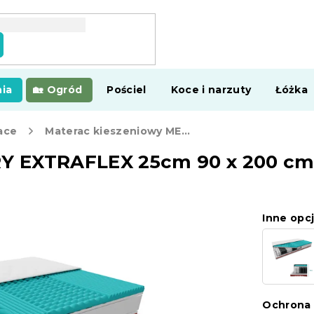
ia
Ogród
Pościel
Koce i narzuty
Łóżka
ace
Materac kieszeniowy MEMORY EXTRAFLEX 25cm 90 x 200 cm
Y EXTRAFLEX 25cm 90 x 200 c
Inne opcj
Ochrona