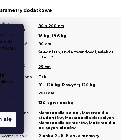
arametry dodatkowe
Rozmiar
?
90 x 200 cm
materaca
wu jak
Waga
18 kg, 18,6 kg
bnych
Szerokość
90 cm
?
lizować
Twardość
Średni H3
,
Dwie twardości
,
Miękka
?
materaca
H1 – H2
Wysokość
?
25 cm
materaca
ie
”,
Dwustronna
Tak
?
plików
Twoja waga
91 - 120 kg
,
Powyżej 120 kg
e
Długość
200 cm
 się w
Nośność
130 kg na osobę
materaca
Przeznaczone
Materac dla dzieci, Materac dla
do
studentów, Matarac dla dorosłych,
 się
Materac dla seniorów, Materac dla
bolących pleców
Rodzaj pianki
Pianka PUR, Pianka memory