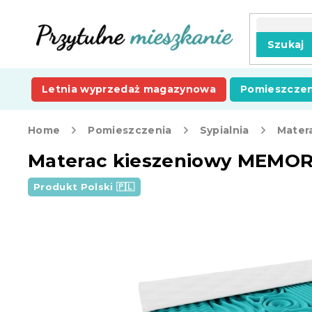
Przejść
do
treści
Szukaj
Letnia wyprzedaż magazynowa
Pomieszczen
Home
Pomieszczenia
Sypialnia
Mater
Materac kieszeniowy MEMOR
Produkt Polski 🇵🇱