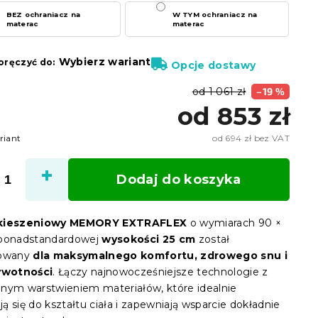
BEZ ochraniacz na
W TYM ochraniacz na
materac
materac
Wybierz wariant
ręczyć do:
Opcje dostawy
od 1 061 zł
–19 %
od
853 zł
riant
od
694 zł
bez VAT
Cena
jedno
Dodaj do koszyka
 kieszeniowy MEMORY EXTRAFLEX
o wymiarach 90 ×
 ponadstandardowej
wysokości 25 cm
został
towany
dla maksymalnego komfortu, zdrowego snu i
żywotności
. Łączy najnowocześniejsze technologie z
nym warstwieniem materiałów, które idealnie
 się do kształtu ciała i zapewniają wsparcie dokładnie