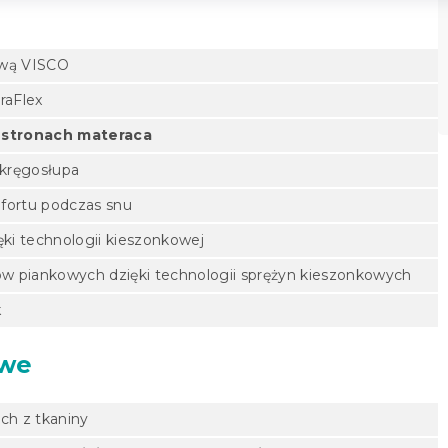
ową VISCO
raFlex
 stronach materaca
 kręgosłupa
fortu podczas snu
ęki technologii kieszonkowej
 piankowych dzięki technologii sprężyn kieszonkowych
k
owe
ch z tkaniny