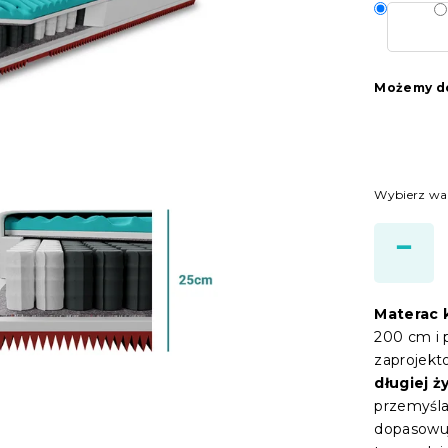
Możemy do
Wybierz wa
Materac
200 cm i
zaprojek
długiej 
przemyśla
dopasowują