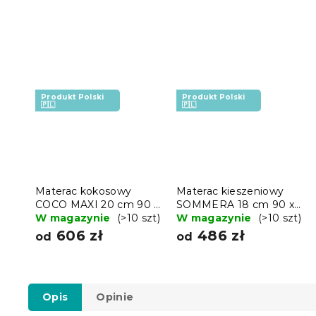
Produkt Polski
Produkt Polski
🇵🇱
🇵🇱
Materac kokosowy
Materac kieszeniowy
COCO MAXI 20 cm 90 x
SOMMERA 18 cm 90 x
200 cm
W magazynie
(>10 szt)
200 cm
W magazynie
(>10 szt)
606 zł
486 zł
od
od
Opis
Opinie