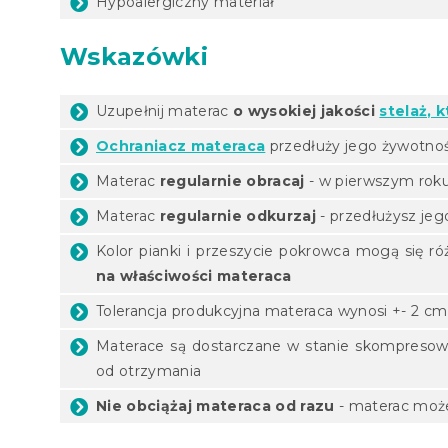
Hypoalergiczny materiał
Wskazówki
Uzupełnij materac
o wysokiej jakości
stelaż, 
Ochraniacz materaca
przedłuży jego żywotno
Materac
regularnie obracaj
- w pierwszym roku 
Materac
regularnie odkurzaj
- przedłużysz jeg
Kolor pianki i przeszycie pokrowca mogą się ró
na właściwości materaca
Tolerancja produkcyjna materaca wynosi +- 2 cm
Materace są dostarczane w stanie skompreso
od otrzymania
Nie obciążaj materaca od razu
- materac może