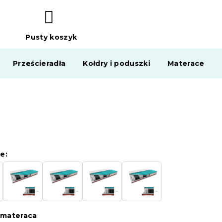
Pusty koszyk
KOSZYK
Prześcieradła
Kołdry i poduszki
Materace
m
e:
 materaca