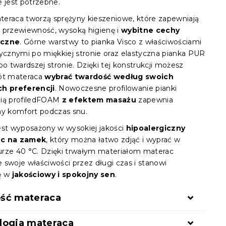
e jest potrzebne.
eraca tworzą sprężyny kieszeniowe, które zapewniają
 przewiewność, wysoką higienę i
wybitne cechy
yczne
. Górne warstwy to pianka Visco z właściwościami
tycznymi po miękkiej stronie oraz elastyczna pianka PUR
po twardszej stronie. Dzięki tej konstrukcji możesz
ót materaca
wybrać twardość według swoich
ch preferencji
. Nowoczesne profilowanie pianki
gią profiledFOAM
z efektem masażu
zapewnia
ny komfort podczas snu.
est wyposażony w wysokiej jakości
hipoalergiczny
c na zamek
, który można łatwo zdjąć i wyprać w
rze 40 °C. Dzięki trwałym materiałom materac
 swoje właściwości przez długi czas i stanowi
ę w
jakościowy i spokojny sen
.
ść materaca
logia materaca