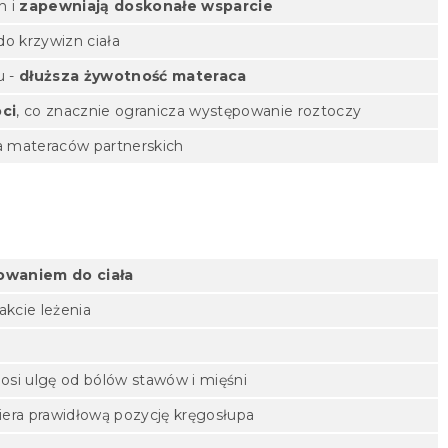
h i
zapewniają doskonałe wsparcie
do krzywizn ciała
u -
dłuższa żywotność materaca
oci
, co znacznie ogranicza występowanie roztoczy
la materaców partnerskich
owaniem do ciała
akcie leżenia
si ulgę od bólów stawów i mięśni
ra prawidłową pozycję kręgosłupa