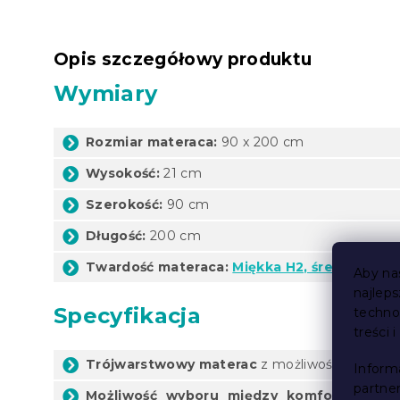
Opis szczegółowy produktu
Wymiary
Rozmiar materaca:
90 x 200 cm
Wysokość:
21 cm
Szerokość:
90 cm
Długość:
200 cm
Twardość materaca:
Miękka H2, średnia H3 
Aby na
najlep
Specyfikacja
techno
treści 
Trójwarstwowy materac
z możliwością dostos
Inform
partne
Możliwość wyboru między komfortową, śr