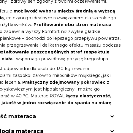
dny i zdrowy sen zgodny z twoimi oczekiwaniami.
feruje
możliwość wyboru między średnią a wyższą
ią
, co czyni go idealnym rozwiązaniem dla szerokiego
 użytkowników.
Profilowanie obu stron materaca
 zapewnia wyższy komfort niż zwykłe gładkie
piankowe – dochodzi do lepszego przepływu powietrza,
nia przegrzewania i delikatnego efektu masażu podczas
ształtowanie poszczególnych stref respektuje
 ciała
i wspomaga prawidłową pozycję kręgosłupa.
t odpowiedni dla osób do 130 kg i swoimi
ciami zaspokoi zarówno miłośników miękkiego, jak i
o leżenia.
Praktyczny zdejmowany pokrowiec
z
łyskawicznym jest hipoalergiczny i można go
 prać w 40 °C. Materac ROYAL
łączy elastyczność,
 jakość w jedno rozwiązanie do spania na miarę
.
ść materaca
logia materaca