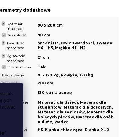
arametry dodatkowe
Rozmiar
?
90 x 200 cm
materaca
Szerokość
90 cm
?
Twardość
Średni H3
,
Dwie twardości
,
Twarda
?
materaca
H4 – H5
,
Miękka H1 – H2
Wysokość
?
21 cm
materaca
Dwustronna
Tak
?
Twoja waga
91 - 120 kg
,
Powyżej 120 kg
Długość
200 cm
Nośność
130 kg na osobę
wu jak
materaca
bnych
Przeznaczone
Materac dla dzieci, Materac dla
lizować
do
studentów, Matarac dla dorosłych,
Materac dla seniorów, Materac dla
bolących pleców, Materac dla osób
o dużej wadze
Rodzaj pianki
HR Pianka chłodząca, Pianka PUR
ie
”,