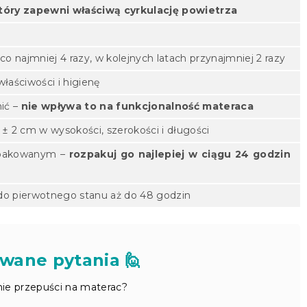
który zapewni właściwą cyrkulację powietrza
ć
o najmniej 4 razy, w kolejnych latach przynajmniej 2 razy
łaściwości i higienę
nić –
nie wpływa to na funkcjonalność materaca
 2 cm w wysokości, szerokości i długości
zapakowanym –
rozpakuj go najlepiej w ciągu 24 godzin
o pierwotnego stanu aż do 48 godzin
wane pytania 🙋
nie przepuści na materac?