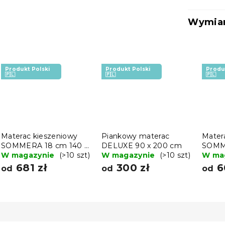
Wymiar
Produkt Polski
Produkt Polski
Produ
🇵🇱
🇵🇱
🇵🇱
Materac kieszeniowy
Piankowy materac
Mater
SOMMERA 18 cm 140 x
DELUXE 90 x 200 cm
SOMME
200 cm
W magazynie
(>10 szt)
W magazynie
(>10 szt)
200 
W ma
681 zł
300 zł
6
od
od
od