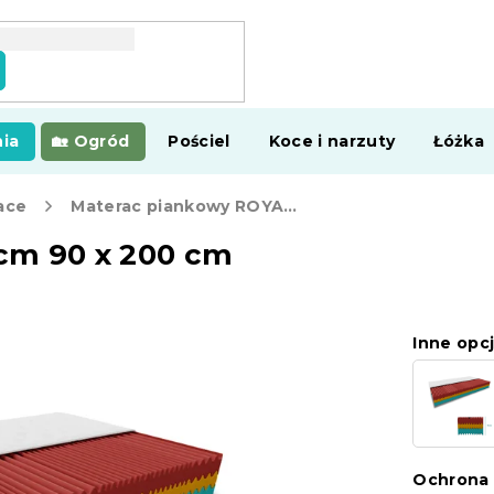
ia
Ogród
Pościel
Koce i narzuty
Łóżka
ace
Materac piankowy ROYAL 21 cm 90 x 200 cm
cm 90 x 200 cm
Inne opcj
Ochrona