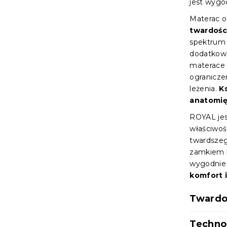
jest wygo
Materac o
twardośc
spektrum
dodatkowo
materace 
ogranicze
leżenia.
K
anatomię
ROYAL jes
właściwoś
twardszeg
zamkiem b
wygodnie
komfort i
Twardo
Techno