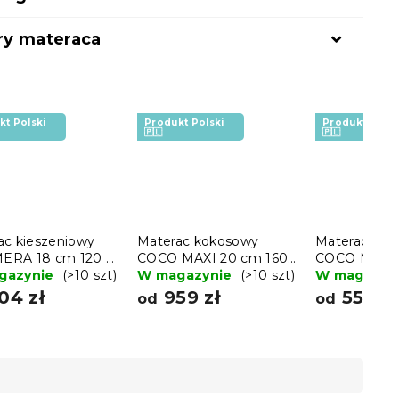
y materaca
kt Polski
Produkt Polski
Produkt Polsk
🇵🇱
🇵🇱
ac kieszeniowy
Materac kokosowy
Materac kok
RA 18 cm 120 x
COCO MAXI 20 cm 160
COCO MAXI 
cm
gazynie
(>10 szt)
x 200 cm
W magazynie
(>10 szt)
200 cm
W magazyn
04 zł
959 zł
558 zł
od
od