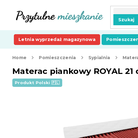
Przejść
do
treści
Szukaj
Letnia wyprzedaż magazynowa
Pomieszczen
Home
Pomieszczenia
Sypialnia
Mater
Materac piankowy ROYAL 21 
Produkt Polski 🇵🇱