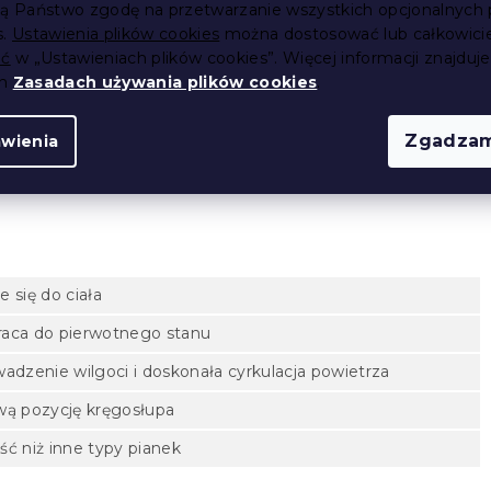
ją Państwo zgodę na przetwarzanie wszystkich opcjonalnych 
s.
Ustawienia plików cookies
można dostosować lub całkowici
ić
w „Ustawieniach plików cookies”. Więcej informacji znajduje
 i delikatnego efektu masażu
ch
Zasadach używania plików cookies
.
łową pozycję kręgosłupa
Zgadzam
awienia
icznym
– hipoalergiczny, można prać w 40 °C
 się do ciała
raca do pierwotnego stanu
wadzenie wilgoci i doskonała cyrkulacja powietrza
wą pozycję kręgosłupa
ść niż inne typy pianek