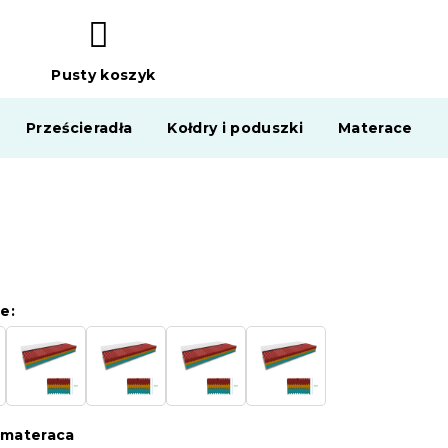
Pusty koszyk
KOSZYK
Prześcieradła
Kołdry i poduszki
Materace
e:
 materaca