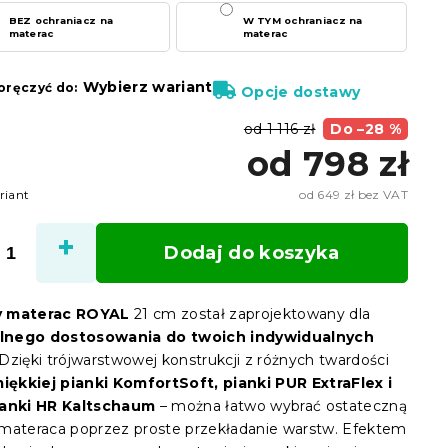
BEZ ochraniacz na
W TYM ochraniacz na
materac
materac
Wybierz wariant
ręczyć do:
Opcje dostawy
od 1 116 zł
Do –28 %
od
798 zł
riant
od
649 zł
bez VAT
Cena
jedno
Dodaj do koszyka
y materac ROYAL
21 cm został zaprojektowany dla
nego dostosowania do twoich indywidualnych
 Dzięki trójwarstwowej konstrukcji z różnych twardości
iękkiej pianki KomfortSoft, pianki PUR ExtraFlex i
ianki HR Kaltschaum
– można łatwo wybrać ostateczną
materaca poprzez proste przekładanie warstw. Efektem