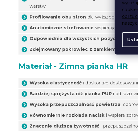
wyraża
warstw
cookie
odrzuc
Profilowanie obu stron
dla wyższego komfortu
naszy
Anatomiczne strefowanie
wspierające prawid
Odpowiednia dla wszystkich pozycji snu
Ust
Zdejmowany pokrowiec z zamkiem błyskaw
Materiał - Zimna pianka HR
Wysoka elastyczność
i doskonałe dostosowanie
Bardziej sprężysta niż pianka PUR
i od razu w
Wysoka przepuszczalność powietrza
, odpro
Równomiernie rozkłada nacisk
i wspiera zdro
Znacznie dłuższa żywotność
i przepuszczalno