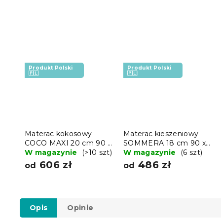
Produkt Polski
Produkt Polski
🇵🇱
🇵🇱
Materac kokosowy
Materac kieszeniowy
COCO MAXI 20 cm 90 x
SOMMERA 18 cm 90 x
200 cm
W magazynie
(>10 szt)
200 cm
W magazynie
(6 szt)
606 zł
486 zł
od
od
Opis
Opinie