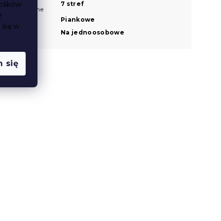
Strefy
7 stref
plików
ortopedyczne
e
Typ
Piankowe
 się w
Wielkość
Na jednoosobowe
 się