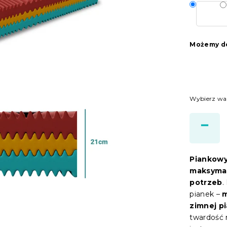
Możemy do
Wybierz wa
Piankow
maksymal
potrzeb
.
pianek –
m
zimnej p
twardość 