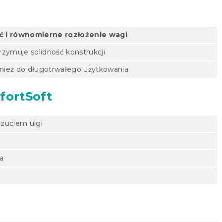
ć i równomierne rozłożenie wagi
rzymuje solidność konstrukcji
nież do długotrwałego użytkowania
fortSoft
czuciem ulgi
a
u