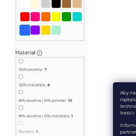
Bawełniana
kolorowa
W magazynie
Materiał
?
66 zł
100% bawełna
7
100% mikrofibra
8
Aby na
najlep
80% bawełna | 20% poliester
10
techno
treści 
80% bawełna | 20% mikrofibra
1
Inform
Bawełna
0
partne