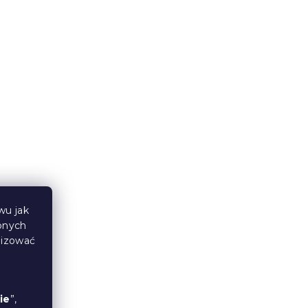
SKARA
Bawełniana pościel EIRENE
ciemnoniebieska
W magazynie
(1 szt)
48 zł
wu jak
bnych
lizować
ie
”,