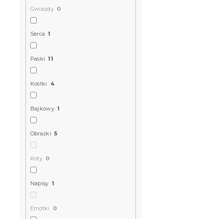
40x50 cm g
Gwiazdy
0
W magazynie
69 zł
Serca
1
Paski
11
Kostki
4
Bajkowy
1
Obrazki
5
Koty
0
Pościel baw
TALE niebi
Napisy
1
W magazynie
Emotki
0