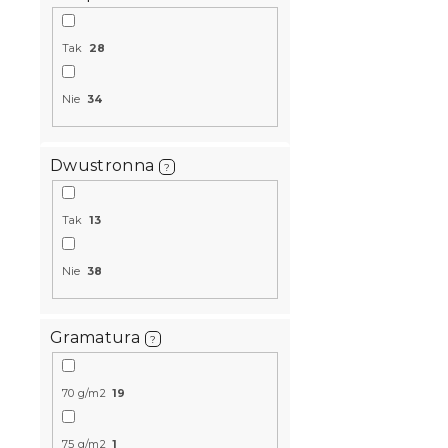
Produkt Polski
🇵🇱
Tak
28
Nie
34
Dwustronna
?
Pościel z m
Tak
13
CORAZON n
W magazynie
Nie
38
49 zł
od
Gramatura
?
Promocja
70 g/m2
19
75 g/m2
1