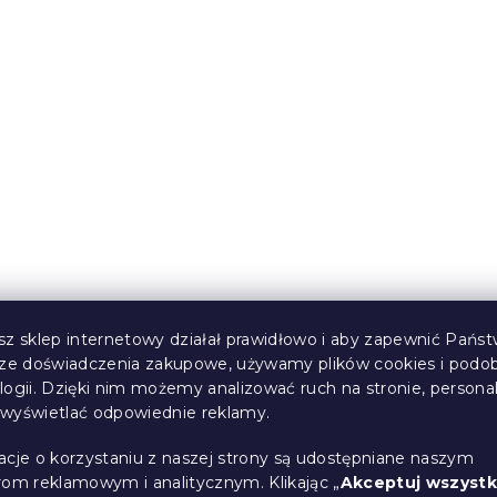
 pościel CORALIS
Bawełniana pościel DU
wzorzysta
(>10 szt)
W magazynie
(>10 szt)
49 zł
sz sklep internetowy działał prawidłowo i aby zapewnić Państ
sze doświadczenia zakupowe, używamy plików cookies i podo
logii. Dzięki nim możemy analizować ruch na stronie, persona
i wyświetlać odpowiednie reklamy.
acje o korzystaniu z naszej strony są udostępniane naszym
rom reklamowym i analitycznym. Klikając „
Akceptuj wszystk