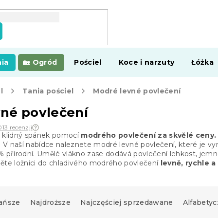
ia
Ogród
Pościel
Koce i narzuty
Łóżka
l
Tania pościel
Modré levné povlečení
né povlečení
013 recenzji
a klidný spánek pomocí
modrého povlečení za skvělé ceny.
e. V naší nabídce naleznete modré levné povlečení, které je v
 přírodní. Umělé vlákno zase dodává povlečení lehkost, jemnos
ěte ložnici do chladivého modrého povlečení
levně, rychle a 
ańsze
Najdroższe
Najczęściej sprzedawane
Alfabetyc