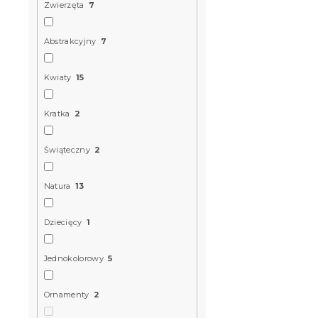
niebieska,
Zwierzęta
7
W magazynie
Abstrakcyjny
7
66 zł
Kwiaty
15
Kratka
2
Świąteczny
2
Natura
13
Dziecięcy
1
Jednokolorowy
5
Pościel baw
SNOWY DEER
Ornamenty
2
poszewka n