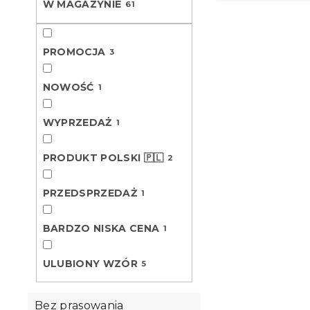
W MAGAZYNIE
t
61
L
o
i
w
Nowość
s
a
PROMOCJA
3
t
n
a
i
NOWOŚĆ
1
p
e
r
p
WYPRZEDAŻ
1
o
r
d
o
u
PRODUKT POLSKI 🇵🇱
d
2
k
u
t
k
PRZEDSPRZEDAŻ
Pościel z m
1
ó
t
BIRDS nieb
w
ó
Przewidywane 
BARDZO NISKA CENA
1
w
9.8.2026
49 zł
ULUBIONY WZÓR
od
5
Bez prasowania