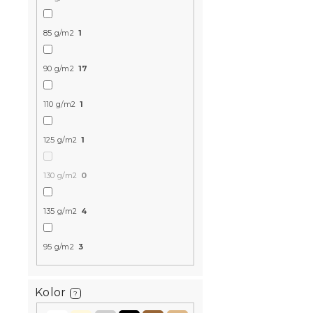
85 g/m2
1
90 g/m2
17
Pościel z m
110 g/m2
1
POSANA zie
125 g/m2
1
W magazynie
130 g/m2
0
47 zł
135 g/m2
4
95 g/m2
3
Kolor
?