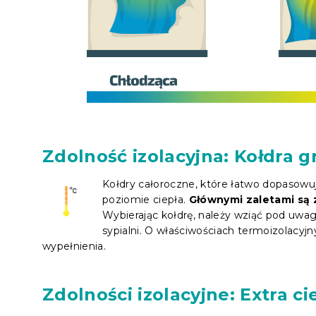
Zdolność izolacyjna: Kołdra g
Kołdry całoroczne, które łatwo dopasowują 
poziomie ciepła.
Głównymi zaletami są 
Wybierając kołdrę, należy wziąć pod uwa
sypialni. O właściwościach termoizolacyj
wypełnienia.
Zdolności izolacyjne: Extra ci