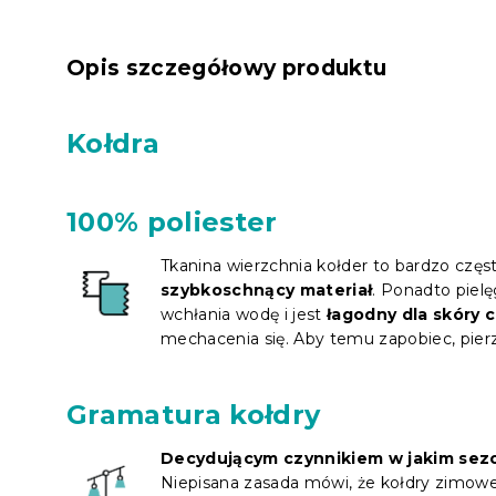
Opis szczegółowy produktu
Kołdra
100% poliester
Tkanina wierzchnia kołder to bardzo częs
szybkoschnący materiał
. Ponadto piel
wchłania wodę i jest
łagodny dla skóry c
mechacenia się. Aby temu zapobiec, pierz 
Gramatura kołdry
Decydującym czynnikiem w jakim sezon
Niepisana zasada mówi, że kołdry zimowe