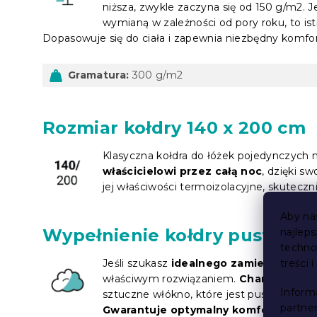
niższa, zwykle zaczyna się od 150 g/m2. Je
wymianą w zależności od pory roku, to is
Dopasowuje się do ciała i zapewnia niezbędny komfort
Gramatura:
300 g/m2
Rozmiar kołdry 140 x 200 cm
Klasyczna kołdra do łóżek pojedynczych
właścicielowi przez całą noc
, dzięki sw
jej właściwości termoizolacyjne, skuteczn
Aby na
Wypełnienie kołdry puste wł
najlep
techno
Jeśli szukasz
idealnego zamiennika pie
treści 
właściwym rozwiązaniem.
Charakteryzuj
Inform
sztuczne włókno, które jest puste w środk
partne
Gwarantuje optymalny komfort termi