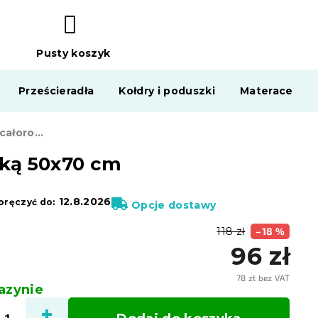
Pusty koszyk
KOSZYK
Prześcieradła
Kołdry i poduszki
Materace
Luksusowa kołdra całoroczna pikowana 140x200 cm z poduszką 50x70 cm
zką 50x70 cm
12.8.2026
ręczyć do:
Opcje dostawy
118 zł
–18 %
96 zł
78 zł bez VAT
zynie
Cena
jedno