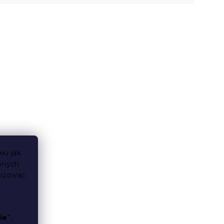
wu jak
bnych
lizować
ie
”,