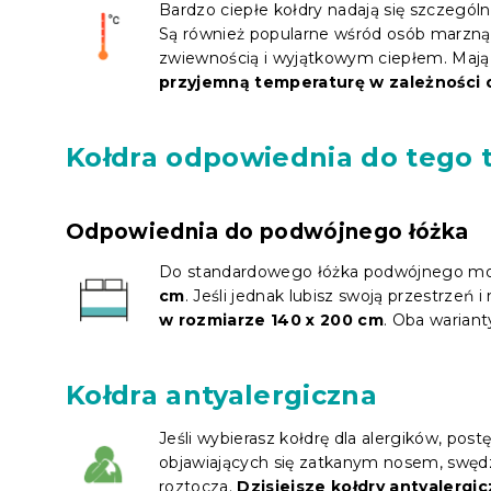
Bardzo ciepłe kołdry nadają się szczegó
Są również popularne wśród osób marznący
zwiewnością i wyjątkowym ciepłem. Mają
przyjemną temperaturę w zależności o
Kołdra odpowiednia do tego 
Odpowiednia do podwójnego łóżka
Do standardowego łóżka podwójnego m
cm
. Jeśli jednak lubisz swoją przestrzeń i n
w rozmiarze 140 x 200 cm
. Oba wariant
Kołdra antyalergiczna
Jeśli wybierasz kołdrę dla alergików, pos
objawiających się zatkanym nosem, swę
roztocza.
Dzisiejsze kołdry antyalerg