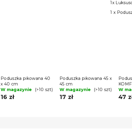
1x Luksus
1 x Podus
Poduszka pikowana 40
Poduszka pikowana 45 x
Podus
x 40 cm
45 cm
KOMF
W magazynie
(>10 szt)
W magazynie
(>10 szt)
błysk
W ma
cm
16 zł
17 zł
47 z