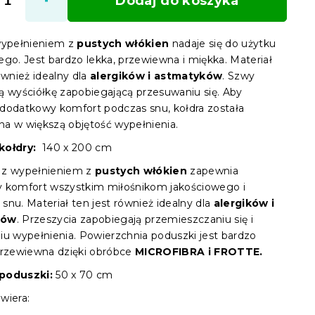
Dodaj do koszyka
wypełnieniem z
pustych włókien
nadaje się do użytku
ego. Jest bardzo lekka, przewiewna i miękka. Materiał
ównież idealny dla
alergików i astmatyków
. Szwy
ą wyściółkę zapobiegającą przesuwaniu się. Aby
dodatkowy komfort podczas snu, kołdra została
a w większą objętość wypełnienia.
kołdry:
140 x 200 cm
 z wypełnieniem z
pustych włókien
zapewnia
 komfort wszystkim miłośnikom jakościowego i
snu. Materiał ten jest również idealny dla
alergików i
ków
. Przeszycia zapobiegają przemieszczaniu się i
iu wypełnienia. Powierzchnia poduszki jest bardzo
przewiewna dzięki obróbce
MICROFIBRA i FROTTE.
poduszki:
50 x 70 cm
wiera: