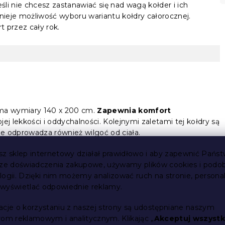
śli nie chcesz zastanawiać się nad wagą kołder i ich
tnieje możliwość wyboru wariantu kołdry całorocznej.
 przez cały rok.
 ma wymiary 140 x 200 cm.
Zapewnia komfort
ojej lekkości i oddychalności. Kolejnymi zaletami tej kołdry są
ie odprowadza również wilgoć od ciała.
sz sklep internetowy działał prawidłowo i aby zapewnić Państ
ókno
sze doświadczenia zakupowe, używamy plików cookies i podo
logii. Dzięki nim możemy analizować ruch na stronie, persona
rz
a, to wypełnienie z pustych włókien poliestrowych jest
i wyświetlać odpowiednie reklamy.
e się niesamowitą lekkością
. W rzeczywistości jest to
acje o korzystaniu z naszej strony są udostępniane naszym
u, więc jest naprawdę puszyste i nie ugniata się.
rom reklamowym i analitycznym. Klikając „
Akceptuj wszystk
czny
i spokojną noc.