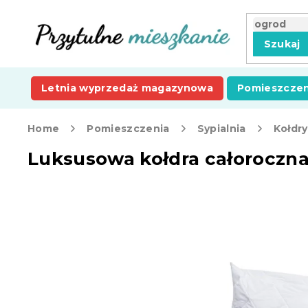
Przejść
do
treści
Szukaj
Letnia wyprzedaż magazynowa
Pomieszczen
Home
Pomieszczenia
Sypialnia
Kołdry
Luksusowa kołdra całoroczn