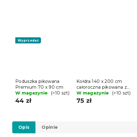
Wyprzedaż
Poduszka pikowana
Kołdra 140 x 200 cm
Premium 70 x 90 cm
całoroczna pikowana z
W magazynie
(>10 szt)
poduszką BASIC 70 x
W magazynie
(>10 szt)
90 cm
44 zł
75 zł
Opis
Opinie