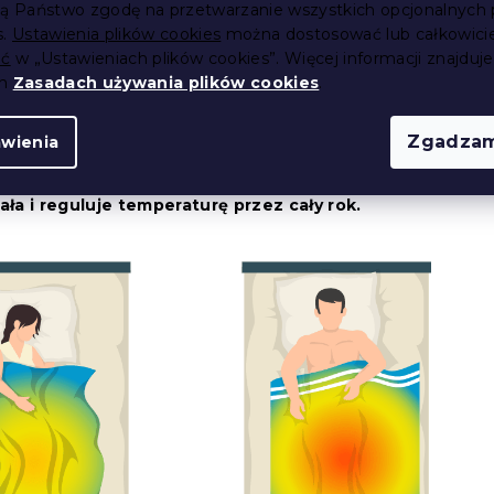
ją Państwo zgodę na przetwarzanie wszystkich opcjonalnych 
s.
Ustawienia plików cookies
można dostosować lub całkowici
ić
w „Ustawieniach plików cookies”. Więcej informacji znajduje
ch
Zasadach używania plików cookies
.
ebujesz dużej przestrzeni do przechowywania kołder
ie doceniane przez osoby mieszkające w małych
Zgadzam
awienia
nych waha się od 250 g/m2 do 400 g/m2. Niższa wartość
e wolą chłodniejsze kołdry, natomiast wyższa waga jest nieco
ała i reguluje temperaturę przez cały rok.