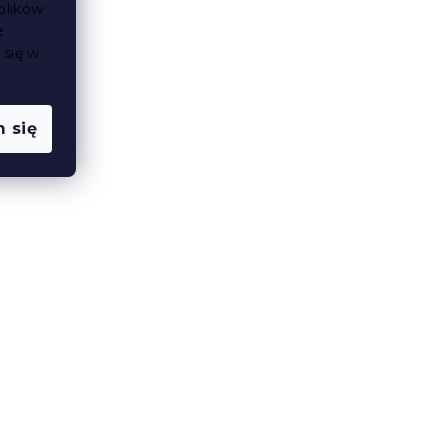
plików
e
 się w
 się