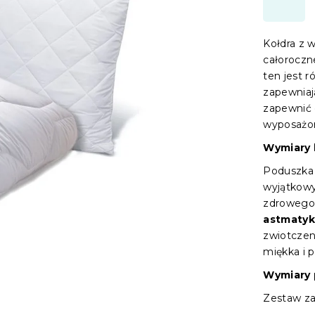
Kołdra z 
całoroczn
ten jest r
zapewniaj
zapewnić 
wyposażon
Wymiary 
Poduszka
wyjątkowy
zdrowego 
astmaty
zwiotczen
miękka i 
Wymiary 
Zestaw za