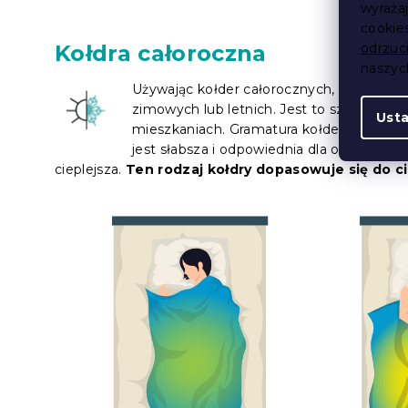
wyraża
cookie
Kołdra całoroczna
odrzuc
naszy
Używając kołder całorocznych, nie potrz
zimowych lub letnich. Jest to szczególn
Ust
mieszkaniach. Gramatura kołder całorocz
jest słabsza i odpowiednia dla osób, któr
cieplejsza.
Ten rodzaj kołdry dopasowuje się do ci