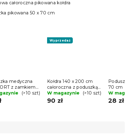
owa całoroczna pikowana kołdra
zka pikowana 50 x 70 cm
Wyprzedaż
zka medyczna
Kołdra 140 x 200 cm
Poduszka pi
ORT z zamkiem
całoroczna z poduszką
70 cm
awicznym 70 x 90
gazynie
(>10 szt)
COMFORT 70 x 90 cm
W magazynie
(>10 szt)
W magazyn
ł
90 zł
28 zł