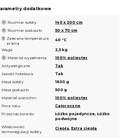
arametry dodatkowe
Rozmiar kołdry
140 x 200 cm
?
Rozmiar poduszki
50 x 70 cm
?
Zalecana temperatura
?
40 °C
prania
Waga
2,5 kg
Materiał wypełnienia
100% poliester
?
Antyalergiczne
Tak
Jakość hotelowa
Tak
Masa kołdry
1600 g
Masa poduszki
500 g
Materiał wierzchni
100% poliester
Pora roku
Całoroczne
Przeznaczone do
Łóżko pojedyncze, Łóżko
podwójne
Właściwości
Ciepła
,
Extra ciepła
termoregulacji kołdry