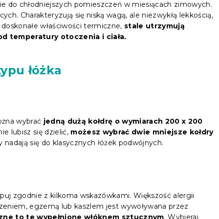
lnie do chłodniejszych pomieszczeń w miesiącach zimowych.
ch. Charakteryzują się niską wagą, ale niezwykłą lekkością,
 doskonałe właściwości termiczne,
stale utrzymują
d temperatury otoczenia i ciała.
typu łóżka
ożna wybrać
jedną dużą kołdrę o wymiarach 200 x 200
ie lubisz się dzielić,
możesz wybrać dwie mniejsze kołdry
y nadają się do klasycznych łóżek podwójnych.
tępuj zgodnie z kilkoma wskazówkami. Większość alergii
dzeniem, egzemą lub kaszlem jest wywoływana przez
iczne to te wypełnione włóknem sztucznym
. Wybieraj