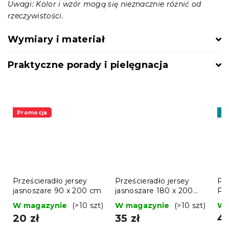
Uwagi: Kolor i wzór mogą się nieznacznie różnić od
rzeczywistości.
Wymiary i materiał
Praktyczne porady i pielęgnacja
Promocja
W
Prześcieradło jersey
Prześcieradło jersey
Po
jasnoszare 90 x 200 cm
jasnoszare 180 x 200
Pr
cm
W magazynie
(>10 szt)
W magazynie
(>10 szt)
W 
20 zł
35 zł
44