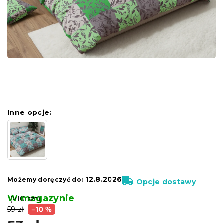
Inne opcje:
12.8.2026
Możemy doręczyć do:
Opcje dostawy
W magazynie
(>10 szt)
59 zł
–10 %