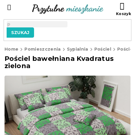
Przejść
KO
do
treści
SZUKAJ
Home
Pomieszczenia
Sypialnia
Pościel
Poście
Pościel bawełniana Kvadratus
zielona