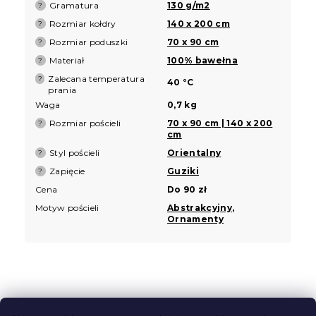
Gramatura
130 g/m2
?
Rozmiar kołdry
140 x 200 cm
?
Rozmiar poduszki
70 x 90 cm
?
Materiał
100% bawełna
?
Zalecana temperatura
?
40 °C
prania
Waga
0,7 kg
Rozmiar pościeli
70 x 90 cm | 140 x 200
?
cm
Styl pościeli
Orientalny
?
Zapięcie
Guziki
?
Cena
Do 90 zł
Motyw pościeli
Abstrakcyjny
,
Ornamenty
S