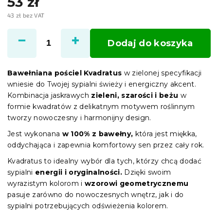
53 zł
43 zł bez VAT
Cena
jednostkowa:
Dodaj do koszyka
Bawełniana pościel Kvadratus
w zielonej specyfikacji
wniesie do Twojej sypialni świeży i energiczny akcent.
Kombinacja jaskrawych
zieleni, szarości i beżu
w
formie kwadratów z delikatnym motywem roślinnym
tworzy nowoczesny i harmonijny design.
Jest wykonana
w 100% z bawełny,
która jest miękka,
oddychająca i zapewnia komfortowy sen przez cały rok.
Kvadratus to idealny wybór dla tych, którzy chcą dodać
sypialni
energii i oryginalności.
Dzięki swoim
wyrazistym kolorom i
wzorowi geometrycznemu
pasuje zarówno do nowoczesnych wnętrz, jak i do
sypialni potrzebujących odświeżenia kolorem.