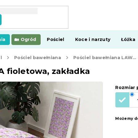
ia
Ogród
Pościel
Koce i narzuty
Łóżka
l
Pościel bawełniana
Pościel bawełniana LAWENDA fioletowa, zakładka
 fioletowa, zakładka
Rozmiar p
Możemy do