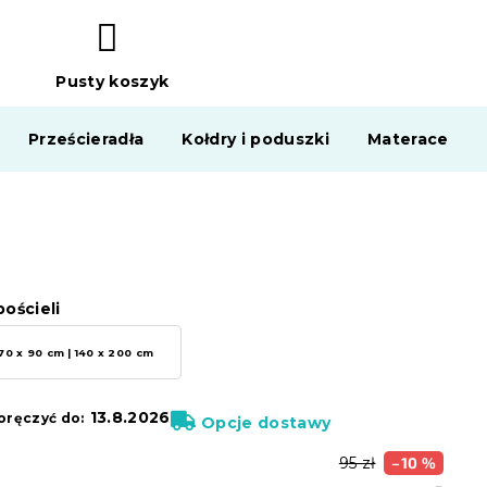
Pusty koszyk
KOSZYK
Prześcieradła
Kołdry i poduszki
Materace
ościeli
70 x 90 cm | 140 x 200 cm
13.8.2026
ręczyć do:
Opcje dostawy
95 zł
–10 %