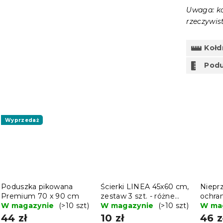
Uwaga: ko
rzeczywist
Kołd
Podu
Wyprzedaż
Poduszka pikowana
Ścierki LINEA 45x60 cm,
Niepr
Premium 70 x 90 cm
zestaw 3 szt. - różne
ochra
W magazynie
(>10 szt)
warianty
W magazynie
(>10 szt)
PIKOW
W ma
cm
44 zł
10 zł
46 z