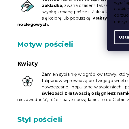
wyraża
zakładka
, zwana czasem także hotelową
cookie
szybką zmianę pościeli. Zakładka to właś
odrzuc
się kołdrę lub poduszkę.
Praktyczne i pr
naszy
noclegowych.
Ust
Motyw pościeli
Kwiaty
Zamień sypialnię w ogród kwiatowy, któr
tulipanów wprowadzą do Twojego wnętrza
nowoczesne i popularne w sypialniach i p
świeżości z łatwością osiągniesz nami
niezawodność, róże - pasję i pożądanie. To od Ciebie z
Styl pościeli