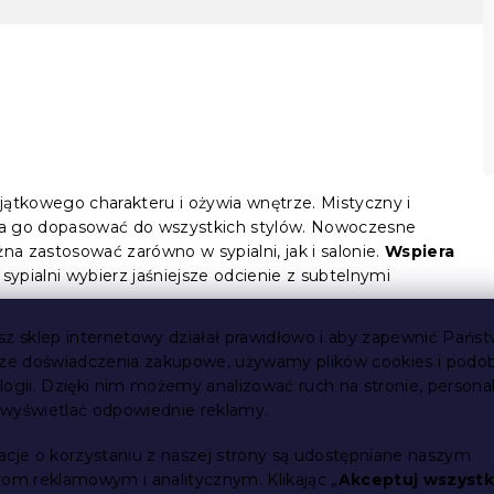
jątkowego charakteru i ożywia wnętrze. Mistyczny i
na go dopasować do wszystkich stylów. Nowoczesne
na zastosować zarówno w sypialni, jak i salonie.
Wspiera
 sypialni wybierz jaśniejsze odcienie z subtelnymi
sz sklep internetowy działał prawidłowo i aby zapewnić Państ
sze doświadczenia zakupowe, używamy plików cookies i podo
logii. Dzięki nim możemy analizować ruch na stronie, persona
i wyświetlać odpowiednie reklamy.
acje o korzystaniu z naszej strony są udostępniane naszym
rom reklamowym i analitycznym. Klikając „
Akceptuj wszystk
su. Idealnym wyborem jest
najszybsze zapięcie -