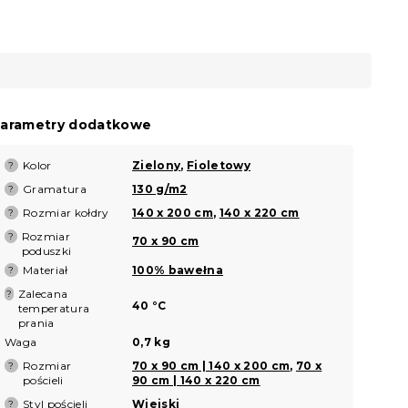
arametry dodatkowe
Kolor
Zielony
,
Fioletowy
?
Gramatura
130 g/m2
?
Rozmiar kołdry
140 x 200 cm
,
140 x 220 cm
?
Rozmiar
?
70 x 90 cm
poduszki
Materiał
100% bawełna
?
Zalecana
?
40 °C
temperatura
prania
Waga
0,7 kg
Rozmiar
70 x 90 cm | 140 x 200 cm
,
70 x
?
pościeli
90 cm | 140 x 220 cm
Styl pościeli
Wiejski
?