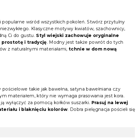
 popularne wśród wszystkich pokoleń. Stwórz przytulny
 niezwykłego. Klasyczne motywy kwiatów, szachownicy,
dną Ci do gustu.
Styl wiejski zachowuje oryginalne
prostotę i tradycję
. Modny jest także powrót do tych
rów z naturalnymi materiałami,
tchnie w dom nową
y pościelowe takie jak bawełna, satyna bawełniana czy
nym materiałem, który nie wymaga prasowania jest kora.
y ją wyłączyć za pomocą kołków suszarki.
Prasuj na lewej
eriału i blaknięciu kolorów
. Dobra pielęgnacja pościeli się