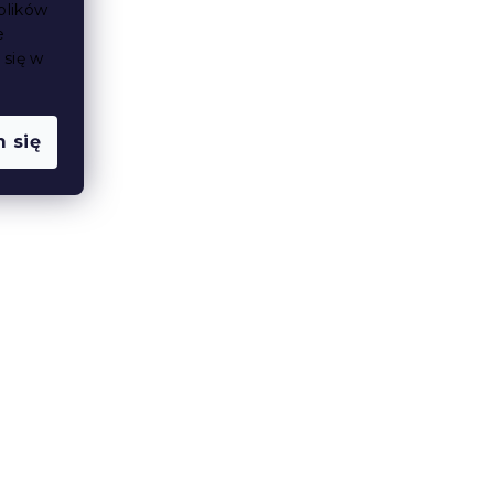
plików
e
 się w
 się