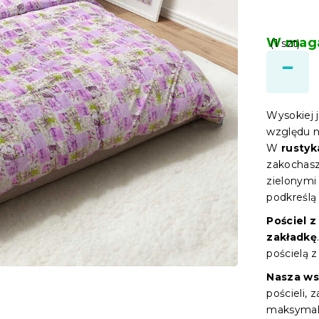
W maga
(1 szt)
Wysokiej 
względu n
W
rustyk
zakochasz 
zielonymi
podkreślą 
Pościel 
zakładkę
pościelą 
Nasza w
pościeli, 
maksymal