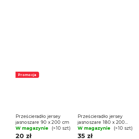
Promocja
Prześcieradło jersey
Prześcieradło jersey
jasnoszare 90 x 200 cm
jasnoszare 180 x 200
W magazynie
(>10 szt)
cm
W magazynie
(>10 szt)
20 zł
35 zł