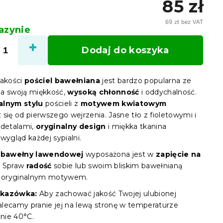
85 zł
69 zł bez VAT
zynie
Cena
jedno
Dodaj do koszyka
jakości
pościel bawełniana
jest bardzo popularna ze
a swoją miękkość,
wysoką chłonność
i oddychalność.
alnym stylu
pościeli z
motywem kwiatowym
się od pierwszego wejrzenia. Jasne tło z fioletowymi i
 detalami,
oryginalny design
i miękka tkanina
wygląd każdej sypialni.
z bawełny lawendowej
wyposażona jest w
zapięcie na
. Spraw
radość
sobie lub swoim bliskim bawełnianą
z oryginalnym motywem.
skazówka:
Aby zachować jakość Twojej ulubionej
zalecamy pranie jej na lewą stronę w temperaturze
nie 40°C.