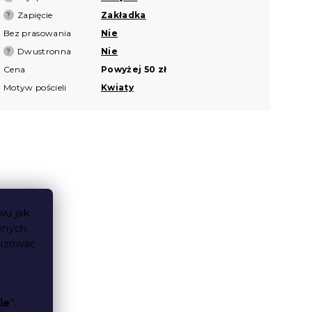
Zapięcie
Zakładka
?
Bez prasowania
Nie
Dwustronna
Nie
?
Cena
Powyżej 50 zł
Motyw pościeli
Kwiaty
wu jak
bnych
lizować
ie
”,