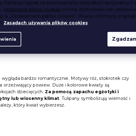
ją Państwo zgodę na przetwarzanie wszystkich opcjonalnych 
 kieszenią. Wiele gospodyń domowych doceni łatwą i
s.
Ustawienia plików cookies
można dostosować lub całkowici
ciwie wkładka materiału wewnątrz pościeli, do której wkłada
ić
w „Ustawieniach plików cookies”. Więcej informacji znajduje
oste rozwiązanie dla hoteli i innych obiektów
ch
Zasadach używania plików cookies
.
Zgadzam
awienia
y wygląda bardzo romantycznie. Motywy róż, stokrotek czy
 orzeźwiający powiew. Duże i kolorowe kwiaty są
okojach dziecięcych.
Za pomocą zapachu egzotyki i
ętny lub wiosenny klimat
. Tulipany symbolizują wierność i
ależy, który kwiat wybierzesz.