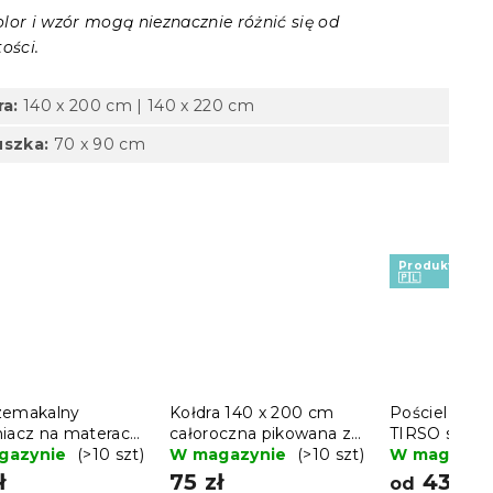
lor i wzór mogą nieznacznie różnić się od
ości.
ra:
140 x 200 cm | 140 x 220 cm
szka:
70 x 90 cm
Produkt Polsk
🇵🇱
zemakalny
Kołdra 140 x 200 cm
Pościel z mi
niacz na materac
całoroczna pikowana z
TIRSO szaro-
ANY 90 x 200
gazynie
(>10 szt)
poduszką BASIC 70 x
W magazynie
(>10 szt)
W magazyn
90 cm
ł
75 zł
43 zł
od