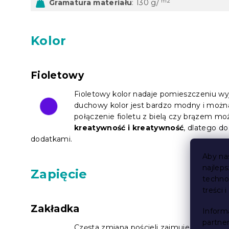
m2
Gramatura materiału
: 130 g/
Kolor
Fioletowy
Fioletowy kolor nadaje pomieszczeniu wy
duchowy kolor jest bardzo modny i moż
połączenie fioletu z bielą czy brązem moż
kreatywność i kreatywność
, dlatego do
dodatkami.
Aby na
najlep
Zapięcie
techno
treści 
Zakładka
Inform
partne
Częsta zmiana pościeli zajmuje dużo cza