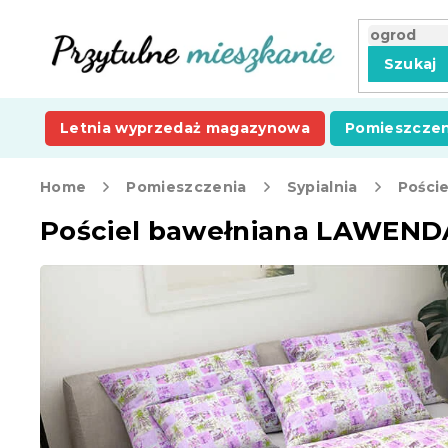
Przejść
do
treści
Szukaj
Letnia wyprzedaż magazynowa
Pomieszczen
Home
Pomieszczenia
Sypialnia
Poście
Pościel bawełniana LAWENDA