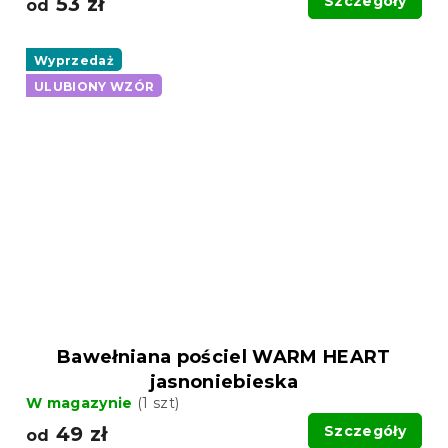
53 zł
Szczegóły
od
Wyprzedaż
ULUBIONY WZÓR
Bawełniana pościel WARM HEART
jasnoniebieska
W magazynie
(1 szt)
49 zł
Szczegóły
od