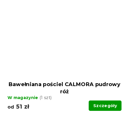
Bawełniana pościel CALMORA pudrowy
róż
W magazynie
(1 szt)
51 zł
Szczegóły
od