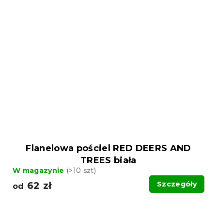
Flanelowa pościel RED DEERS AND
TREES biała
W magazynie
(>10 szt)
62 zł
Szczegóły
od