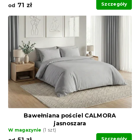
71 zł
Szczegóły
od
Bawełniana pościel CALMORA
jasnoszara
W magazynie
(1 szt)
51 zł
Szczegóły