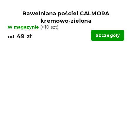
Bawełniana pościel CALMORA
kremowo-zielona
W magazynie
(>10 szt)
49 zł
Szczegóły
od