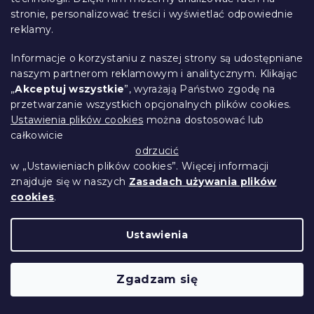
stronie, personalizować treści i wyświetlać odpowiednie
reklamy.
Informacje o korzystaniu z naszej strony są udostępniane
naszym partnerom reklamowym i analitycznym. Klikając
„
Akceptuj wszystkie
”, wyrażają Państwo zgodę na
Kreponowa pościel TAUPEXA
przetwarzanie wszystkich opcjonalnych plików cookies.
jasnobrązowa
Ustawienia plików cookies
można dostosować lub
W magazynie
(>10 szt)
całkowicie
odrzucić
71 zł
Szczegóły
od
w „Ustawieniach plików cookies”. Więcej informacji
znajduje się w naszych
Zasadach używania plików
cookies
.
Ustawienia
Zgadzam się