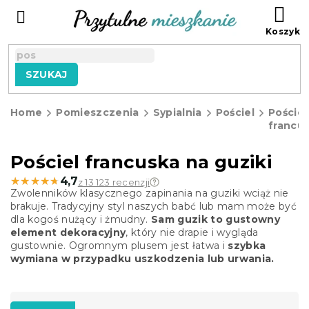
Przejść
KO
do
treści
SZUKAJ
Home
Pomieszczenia
Sypialnia
Pościel
Pościel
francu
Pościel francuska na guziki
★★★★★
★★★★★
4,7
z 13 123 recenzji
Zwolenników klasycznego zapinania na guziki wciąż nie
brakuje. Tradycyjny styl naszych babć lub mam może być
dla kogoś nużący i żmudny.
Sam guzik to gustowny
element dekoracyjny
, który nie drapie i wygląda
gustownie. Ogromnym plusem jest łatwa i
szybka
wymiana w przypadku uszkodzenia lub urwania.
S