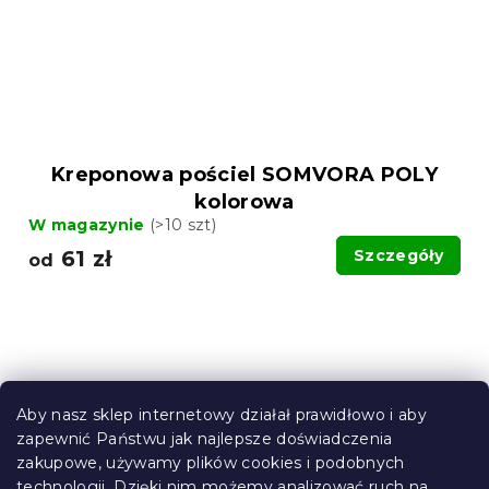
Kreponowa pościel SOMVORA POLY
kolorowa
W magazynie
(>10 szt)
61 zł
Szczegóły
od
Aby nasz sklep internetowy działał prawidłowo i aby
zapewnić Państwu jak najlepsze doświadczenia
zakupowe, używamy plików cookies i podobnych
technologii. Dzięki nim możemy analizować ruch na