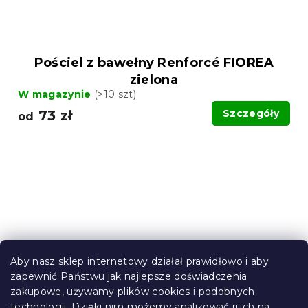
Pościel z bawełny Renforcé FIOREA
zielona
W magazynie
(>10 szt)
73 zł
Szczegóły
od
Aby nasz sklep internetowy działał prawidłowo i aby
zapewnić Państwu jak najlepsze doświadczenia
zakupowe, używamy plików cookies i podobnych
technologii. Dzięki nim możemy analizować ruch na