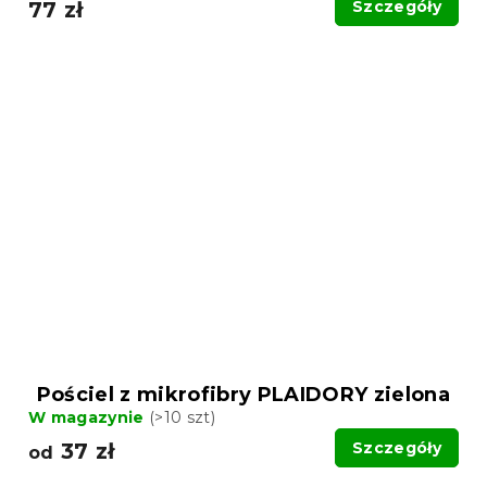
77 zł
Szczegóły
Pościel z mikrofibry PLAIDORY zielona
W magazynie
(>10 szt)
37 zł
Szczegóły
od