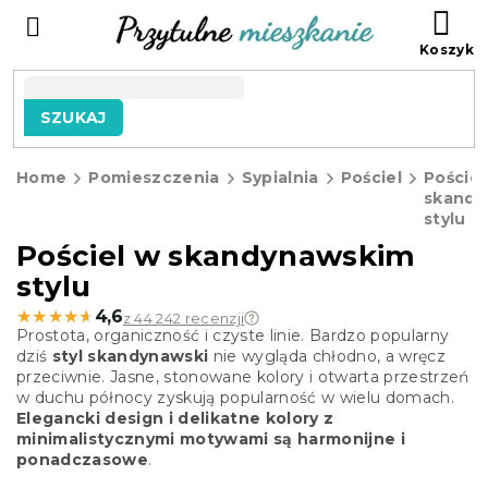
Przejść
KO
do
treści
SZUKAJ
Home
Pomieszczenia
Sypialnia
Pościel
Pościel
skandy
stylu
Pościel w skandynawskim
stylu
★★★★★
★★★★★
4,6
z 44 242 recenzji
Prostota, organiczność i czyste linie. Bardzo popularny
dziś
styl skandynawski
nie wygląda chłodno, a wręcz
przeciwnie. Jasne, stonowane kolory i otwarta przestrzeń
w duchu północy zyskują popularność w wielu domach.
Elegancki design i delikatne kolory z
minimalistycznymi motywami są harmonijne i
ponadczasowe
.