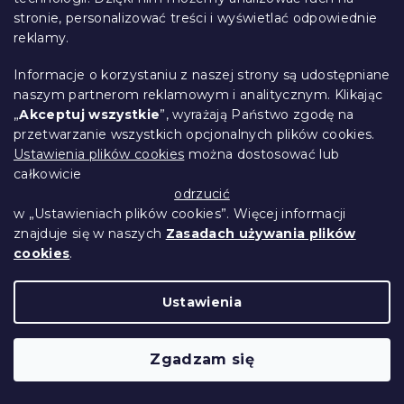
stronie, personalizować treści i wyświetlać odpowiednie
reklamy.
Pościel z bawełny Renforcé ORANGE
Informacje o korzystaniu z naszej strony są udostępniane
KUBE kolorowa
naszym partnerom reklamowym i analitycznym. Klikając
W magazynie
(>10 szt)
„
Akceptuj wszystkie
”, wyrażają Państwo zgodę na
78 zł
Szczegóły
przetwarzanie wszystkich opcjonalnych plików cookies.
Ustawienia plików cookies
można dostosować lub
całkowicie
odrzucić
w „Ustawieniach plików cookies”. Więcej informacji
znajduje się w naszych
Zasadach używania plików
cookies
.
Ustawienia
Zgadzam się