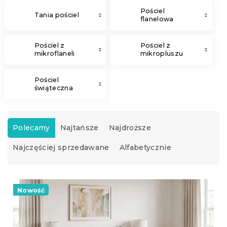
Pościel
Tania pościel
flanelowa
Pościel z
Pościel z
mikroflaneli
mikropluszu
Pościel
świąteczna
S
o
Polecamy
Najtańsze
Najdroższe
r
Najczęściej sprzedawane
Alfabetycznie
t
o
w
L
a
i
Nowość
n
s
i
t
e
a