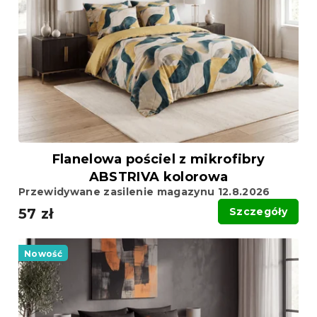
p
p
r
r
o
o
d
d
u
u
k
k
t
t
ó
ó
w
w
Flanelowa pościel z mikrofibry
ABSTRIVA kolorowa
Przewidywane zasilenie magazynu 12.8.2026
57 zł
Szczegóły
Nowość