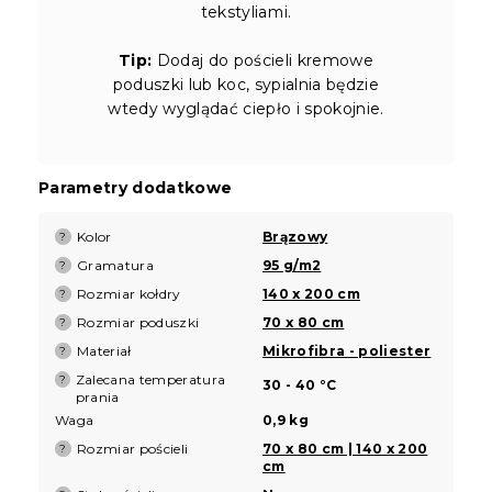
tekstyliami.
Tip:
Dodaj do pościeli kremowe
poduszki lub koc, sypialnia będzie
wtedy wyglądać ciepło i spokojnie.
Parametry dodatkowe
Kolor
Brązowy
?
Gramatura
95 g/m2
?
Rozmiar kołdry
140 x 200 cm
?
Rozmiar poduszki
70 x 80 cm
?
Materiał
Mikrofibra - poliester
?
Zalecana temperatura
?
30 - 40 °C
prania
Waga
0,9 kg
Rozmiar pościeli
70 x 80 cm | 140 x 200
?
cm