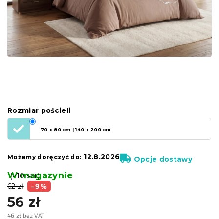
Rozmiar pościeli
70 x 80 cm | 140 x 200 cm
12.8.2026
Możemy doręczyć do:
Opcje dostawy
W magazynie
(>10 szt)
62 zł
–9 %
56 zł
46 zł bez VAT