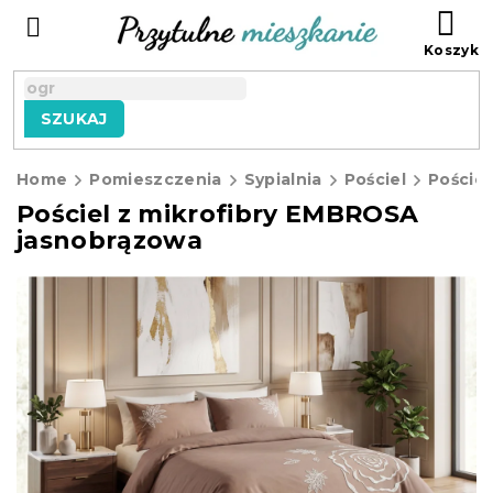
Przejść
KO
do
treści
SZUKAJ
Home
Pomieszczenia
Sypialnia
Pościel
Pościel
Pościel z mikrofibry EMBROSA
jasnobrązowa