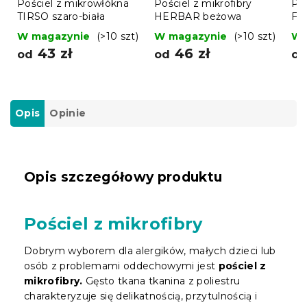
Pościel z mikrowłókna
Pościel z mikrofibry
Poś
TIRSO szaro-biała
HERBAR beżowa
FO
ci
W magazynie
(>10 szt)
W magazynie
(>10 szt)
W 
43 zł
46 zł
od
od
o
Opis
Opinie
Opis szczegółowy produktu
Pościel z mikrofibry
Dobrym wyborem dla alergików, małych dzieci lub
osób z problemami oddechowymi jest
pościel z
mikrofibry.
Gęsto tkana tkanina z poliestru
charakteryzuje się delikatnością, przytulnością i