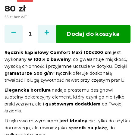
80 zł
65 zł bez VAT
Cena
jednostkowa:
Dodaj do koszyka
Ręcznik kąpielowy Comfort Maxi 100x200 cm
jest
wykonany
w 100% z bawełny
, co gwarantuje miękkość,
wysoką chłonność i przyjemne uczucie w dotyku. Dzięki
gramaturze 500 g/m²
ręcznik oferuje doskonałą
trwałość i długą żywotność nawet przy częstym praniu.
Elegancka bordiura
nadaje prostemu designowi
subtelny dekoracyjny element, który czyni go nie tylko
praktycznym, ale i
gustownym dodatkiem
do Twojej
łazienki.
Dzięki swoim wymiarom
jest idealny
nie tylko do użytku
domowego, ale również jako
ręcznik na plażę
, do
wellness lub sauny.