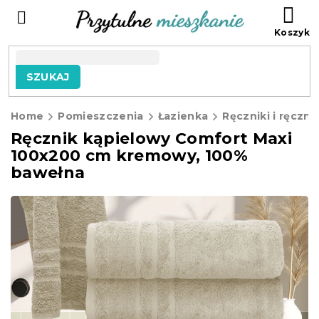
Przejść
KO
do
treści
SZUKAJ
Home
Pomieszczenia
Łazienka
Ręczniki i ręczni
Ręcznik kąpielowy Comfort Maxi
100x200 cm kremowy, 100%
bawełna