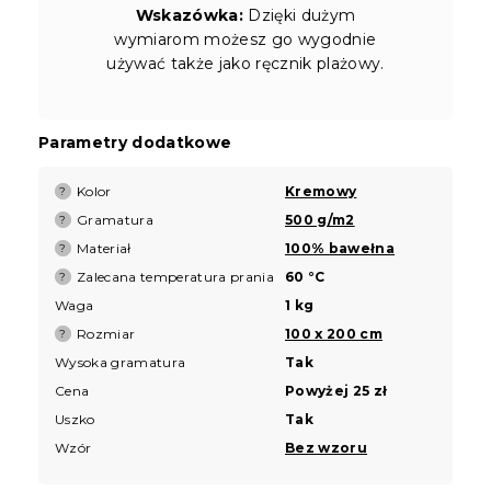
Wskazówka:
Dzięki dużym
wymiarom możesz go wygodnie
używać także jako ręcznik plażowy.
Parametry dodatkowe
Kolor
Kremowy
?
Gramatura
500 g/m2
?
Materiał
100% bawełna
?
Zalecana temperatura prania
60 °C
?
Waga
1 kg
Rozmiar
100 x 200 cm
?
Wysoka gramatura
Tak
Cena
Powyżej 25 zł
Uszko
Tak
Wzór
Bez wzoru