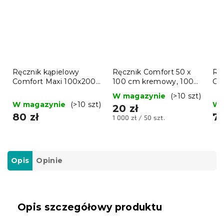
Ręcznik kąpielowy
Ręcznik Comfort 50 x
Rę
Comfort Maxi 100x200
100 cm kremowy, 100%
Co
cm brązowy, 100%
bawełna
cm
W magazynie
(>10 szt)
bawełna
ba
W magazynie
(>10 szt)
W 
20 zł
80 zł
77
Cena
1 000 zł / 50 szt.
jednostkowa:
Opis
Opinie
Opis szczegółowy produktu