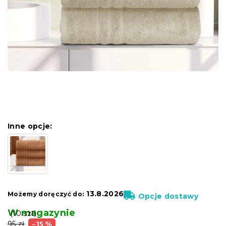
Inne opcje:
13.8.2026
Możemy doręczyć do:
Opcje dostawy
W magazynie
(10 szt)
95 zł
–15 %