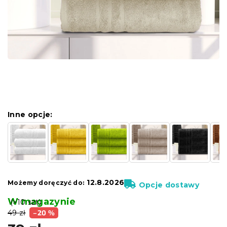
Inne opcje:
12.8.2026
Możemy doręczyć do:
Opcje dostawy
W magazynie
(>10 szt)
49 zł
–20 %