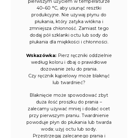
pierwszym użyciem w temperaturze
40–60 °C, aby usunąć resztki
produkcyjne. Nie używaj płynu do
płukania, który zatyka włókna i
zmniejsza chłonność. Zamiast tego
dodaj pół szklanki octu lub sody do
płukania dla miękkości i chłonności.
Wskazówka:
Pierz ręczniki oddzielnie
według koloru i dbaj o prawidłowe
dozowanie żelu do prania.
Czy ręcznik kąpielowy może blaknąć
lub twardnieć?
Blaknięcie może spowodować zbyt
duża ilość proszku do prania –
zalecamy używać mniej i dodać ocet
przy pierwszym praniu. Twardnienie
powoduje płyn do płukania lub twarda
woda; użyj octu lub sody.
Przestrzegaj zalecanego prania i