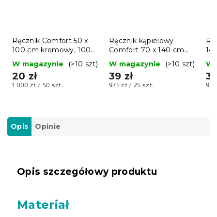
Ręcznik Comfort 50 x
Ręcznik kąpielowy
Rę
100 cm kremowy, 100%
Comfort 70 x 140 cm
14
bawełna
beżowy, 100% bawełna
ba
W magazynie
(>10 szt)
W magazynie
(>10 szt)
W 
20 zł
39 zł
39
Cena
Cena
Ce
1 000 zł / 50 szt.
975 zł / 25 szt.
975
jednostkowa:
jednostkowa:
jed
Opis
Opinie
Opis szczegółowy produktu
Materiał