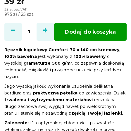
39 zł
32 zł bez VAT
Cena
975 zł / 25 szt.
jednostkowa:
Dodaj do koszyka
Ręcznik kąpielowy Comfort 70 x 140 cm kremowy,
100% bawełna
jest wykonany z
100% bawełny
o
wysokiej
gramaturze 500 g/m²
, co zapewnia doskonałą
chłonność, miękkość i przyjemne uczucie przy każdym
użyciu.
Jego wysoką jakość wykonania uzupełnia delikatna
bordiura oraz
praktyczna pętelka
do zawieszenia. Dzięki
trwałemu i wytrzymałemu materiałowi
ręcznik na
długo zachowa swój wygląd nawet po wielokrotnym
praniu i stanie się niezawodną
częścią Twojej łazienki.
Zalecenie:
Dla optymalnej chłonności i puszystości
włókien, zalecamy ręczniki wyprać dwukrotnie przed